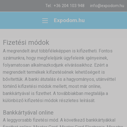
Tel.: +36 204 103 948
info@expodom.hu
Expodom.hu
Fizetési módok
A megrendelt árut többféleképpen is kifizetheti. Fontos
számunkra, hogy megfeleljünk ügyfeleink igényeinek,
folyamatosan alkalmazkodjunk elvárásaikhoz. Ezért a
megrendelt termékek kifizetésének lehetőségeit is
bővítettük. A banki átutalás és a hagyományos, utánvéttel
történő kifizetési módok mellett, most már online,
bankkártyával is fizethet. A továbbiakban megtalálja a
különböző kifizetési módok részletes leírását.
Bankkártyával online
A leggyorsabb fizetési mód. A következő bankkártyákkal