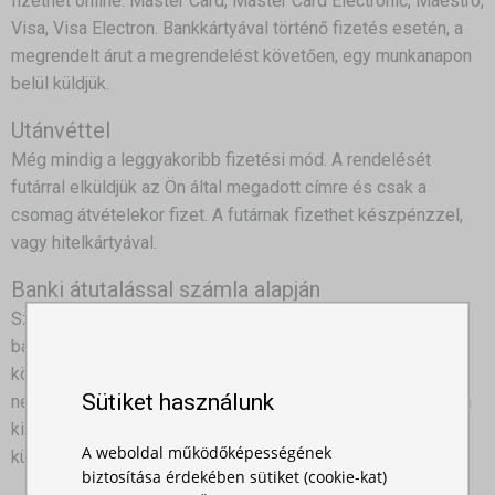
fizethet online: Master Card, Master Card Electronic, Maestro,
Visa, Visa Electron. Bankkártyával történő fizetés esetén, a
megrendelt árut a megrendelést követően, egy munkanapon
belül küldjük.
Utánvéttel
Még mindig a leggyakoribb fizetési mód. A rendelését
futárral elküldjük az Ön által megadott címre és csak a
csomag átvételekor fizet. A futárnak fizethet készpénzzel,
vagy hitelkártyával.
Banki átutalással számla alapján
Számlát küldünk és a megrendelt termékeket ez alapján,
banki átutalással fizetheti ki. Az átutalás visszaigazolását
követően postázzuk a küldeményt. Amennyiben elküldi
Sütiket használunk
nekünk a fizetési igazolást e-mailen, nem kell várnia, hogy a
kifizetés jóváírásra kerüljön, a fizetési igazolás alapján
A weboldal működőképességének
küldjük gyorsfutárral a megrendelt árut.
biztosítása érdekében sütiket (cookie-kat)