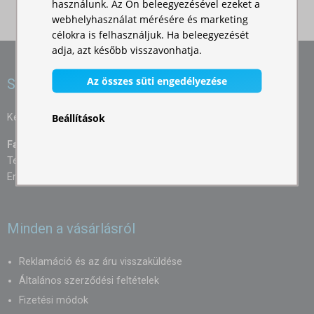
használunk. Az Ön beleegyezésével ezeket a
webhelyhasználat mérésére és marketing
célokra is felhasználjuk. Ha beleegyezését
adja, azt később visszavonhatja.
Az összes süti engedélyezése
Szívesen segítünk
Beállítások
Kérdéseit szívesen megválaszoljuk:
Farkas Éva
Tel.: +36 204 103 948
Email:
info@expodom.hu
Minden a vásárlásról
Reklamáció és az áru visszaküldése
Általános szerződési feltételek
Fizetési módok