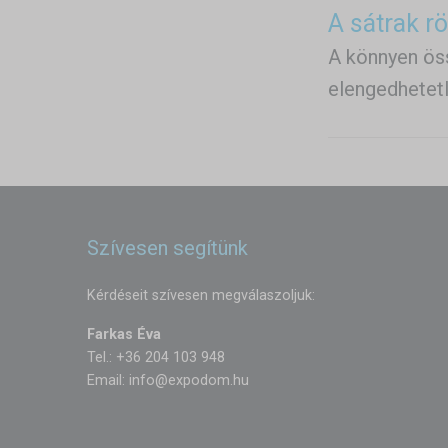
A sátrak r
A könnyen ös
elengedhetetl
Szívesen segítünk
Kérdéseit szívesen megválaszoljuk:
Farkas Éva
Tel.: +36 204 103 948
Email:
info@expodom.hu