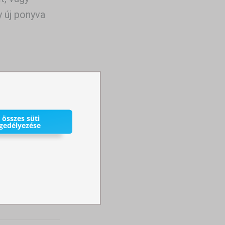
y új ponyva
ahhoz, hogy
 összes süti
gedélyezése
felelő kerti
ülönbségeket.