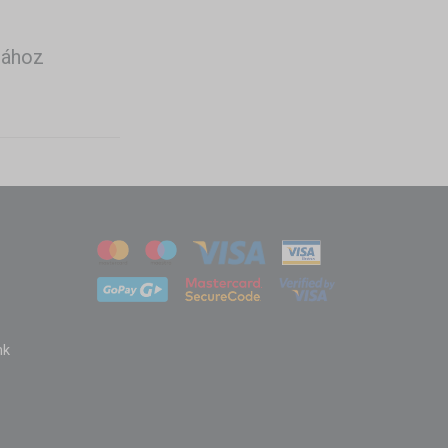
tához
nk