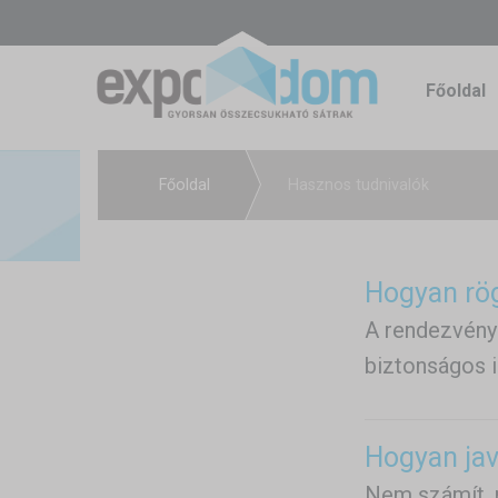
Főoldal
Főoldal
Hasznos tudnivalók
Hogyan rög
A rendezvénys
biztonságos i
Hogyan jav
Nem számít, 