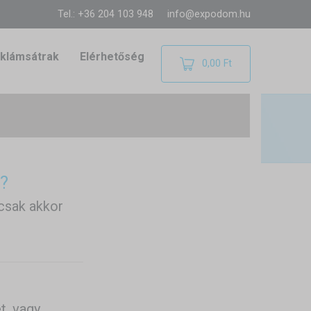
Tel.: +36 204 103 948
info@expodom.hu
klámsátrak
Elérhetőség
0,00 Ft
n?
 csak akkor
t, vagy