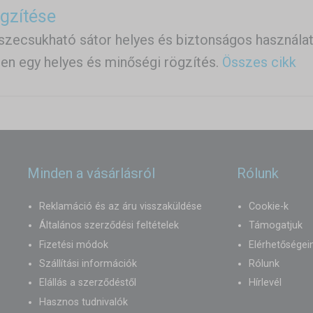
ögzítése
szecsukható sátor helyes és biztonságos használa
en egy helyes és minőségi rögzítés.
Összes cikk
Minden a vásárlásról
Rólunk
Reklamáció és az áru visszaküldése
Cookie-k
Általános szerződési feltételek
Támogatjuk
Fizetési módok
Elérhetőségei
Szállítási információk
Rólunk
Elállás a szerződéstől
Hírlevél
Hasznos tudnivalók