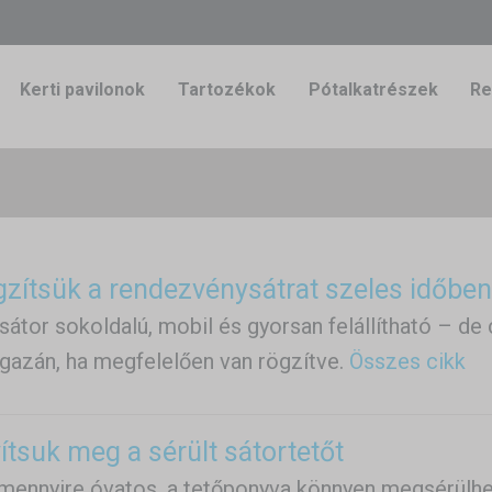
Kerti pavilonok
Tartozékok
Pótalkatrészek
Re
zítsük a rendezvénysátrat szeles időbe
átor sokoldalú, mobil és gyorsan felállítható – de
gazán, ha megfelelően van rögzítve.
Összes cikk
ítsuk meg a sérült sátortetőt
mennyire óvatos, a tetőponyva könnyen megsérülhe