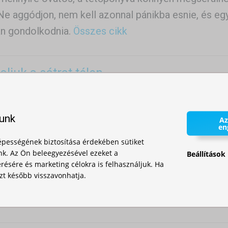
Ne aggódjon, nem kell azonnal pánikba esnie, és eg
n gondolkodnia.
Összes cikk
ljuk a sátrat télen
egfelelően tárolni egy összecsukható kerti sátrat 
djon télen
Összes cikk
lunk
Az
en
pességének biztosítása érdekében sütiket
asszunk sátrat
nk. Az Ön beleegyezésével ezeket a
Beállítások
ésére és marketing célokra is felhasználjuk. Ha
k, hogyan válassza ki az Ön számára leginkább meg
zt később visszavonhatja.
atjuk a különböző típusú vázszerkezetek közötti k