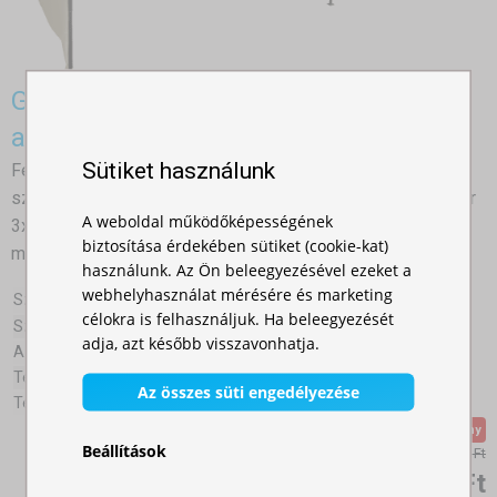
Gyorsan összecsukható sátor 3x6m -
acél
Sütiket használunk
Fenséges méretek, ajánljuk azok számára, akik tágas teret
szeretnének. Ez a gyorsan összecsukható rendezvénysátor
A weboldal működőképességének
3x6m méretben sokféle esemény számára biztosíthatja a
biztosítása érdekében sütiket (cookie-kat)
megfelelő helyszínt.
használunk. Az Ön beleegyezésével ezeket a
webhelyhasználat mérésére és marketing
Szín:
célokra is felhasználjuk. Ha beleegyezését
Szerkezet:
Acél
adja, azt később visszavonhatja.
A tartóelem mérete:
30x30mm
Teljes súly (oldalfalak nélkül):
36,8kg
Az összes süti engedélyezése
Tetőponyva:
Oxford 800D (340g/m²)
Akciós kedvezmény
Beállítások
186 000,00 Ft
147 000,00 Ft