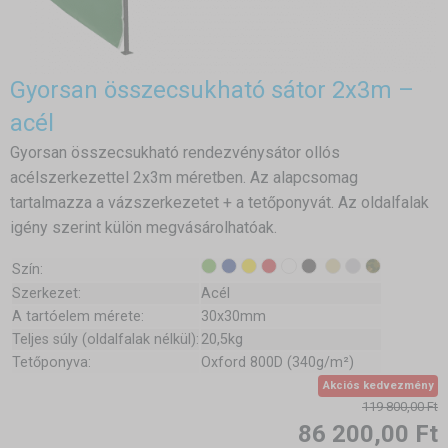
Gyorsan összecsukható sátor 2x3m –
acél
Gyorsan összecsukható rendezvénysátor ollós
acélszerkezettel 2x3m méretben. Az alapcsomag
tartalmazza a vázszerkezetet + a tetőponyvát. Az oldalfalak
igény szerint külön megvásárolhatóak.
Szín:
Szerkezet:
Acél
A tartóelem mérete:
30x30mm
Teljes súly (oldalfalak nélkül):
20,5kg
Tetőponyva:
Oxford 800D (340g/m²)
Akciós kedvezmény
119 800,00 Ft
86 200,00 Ft