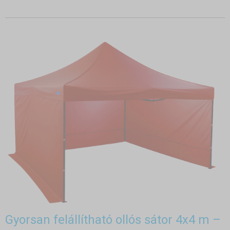
Gyorsan felállítható ollós sátor 4x4 m –