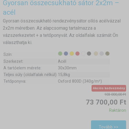
Gyorsan összecsukható sátor 2x2m –
acél
Gyorsan összecsukható rendezvénysátor ollós acélvázzal
2x2m méretben. Az alapcsomag tartalmazza a
vázszerkezetet + a tetőponyvát. Az oldalfalak számát Ön
választhatja ki.
Szín:
Szerkezet:
Acél
A tartóelem mérete:
30x30mm
Teljes súly (oldalfalak nélkül):
15,8kg
Tetőponyva:
Oxford 800D (340g/m²)
Akciós kedvezmény
103 000,00 Ft
73 700,00 Ft
Raktáron
Tovább >>