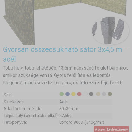
Gyorsan összecsukható sátor 3x4,5 m –
acél
Több hely, több lehetőség. 13,5m² nagyságú felület bármikor,
amikor szüksége van rá. Gyors felállítás és lebontás.
Elegendő mindössze három perc, és tető van a feje felett.
Szín:
Szerkezet:
Acél
A tartóelem mérete:
30x30mm
Teljes súly (oldalfalak nélkül):
27,5kg
Tetőponyva:
Oxford 800D (340g/m²)
Akciós kedvezmény