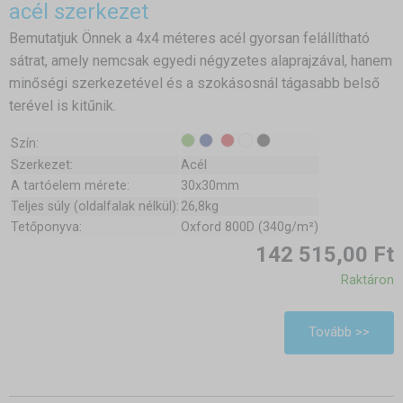
acél szerkezet
Bemutatjuk Önnek a 4x4 méteres acél gyorsan felállítható
sátrat, amely nemcsak egyedi négyzetes alaprajzával, hanem
minőségi szerkezetével és a szokásosnál tágasabb belső
terével is kitűnik.
Szín:
Szerkezet:
Acél
A tartóelem mérete:
30x30mm
Teljes súly (oldalfalak nélkül):
26,8kg
Tetőponyva:
Oxford 800D (340g/m²)
142 515,00 Ft
Raktáron
Tovább >>