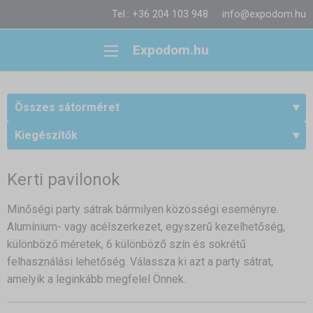
Tel.: +36 204 103 948
info@expodom.hu
Expodom.hu
Összes sátorméret
Kiegészítők
Kerti pavilonok
Minőségi party sátrak bármilyen közösségi eseményre.
Alumínium- vagy acélszerkezet, egyszerű kezelhetőség,
különböző méretek, 6 különböző szín és sokrétű
felhasználási lehetőség. Válassza ki azt a party sátrat,
amelyik a leginkább megfelel Önnek.