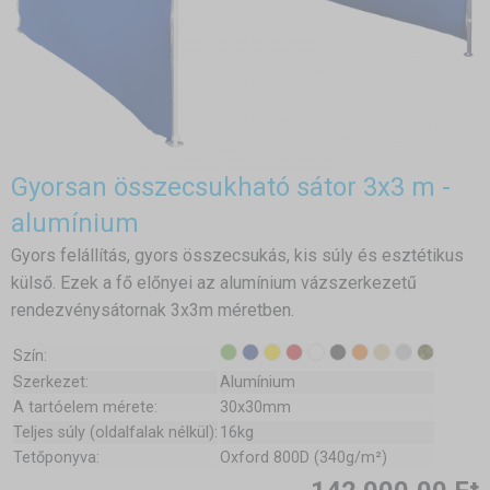
Gyorsan összecsukható sátor 3x3 m -
alumínium
Gyors felállítás, gyors összecsukás, kis súly és esztétikus
külső. Ezek a fő előnyei az alumínium vázszerkezetű
rendezvénysátornak 3x3m méretben.
Szín:
Szerkezet:
Alumínium
A tartóelem mérete:
30x30mm
Teljes súly (oldalfalak nélkül):
16kg
Tetőponyva:
Oxford 800D (340g/m²)