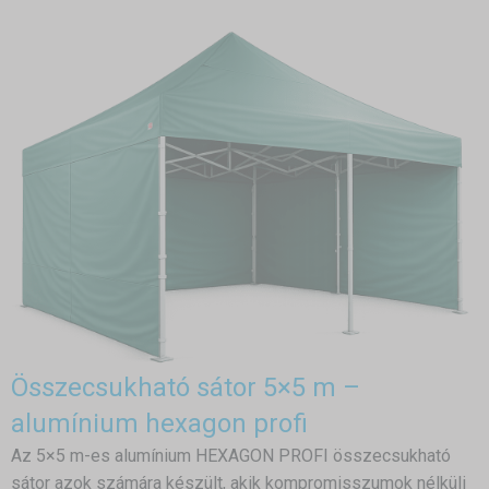
Összecsukható sátor 5×5 m –
alumínium hexagon profi
Az 5×5 m-es alumínium HEXAGON PROFI összecsukható
sátor azok számára készült, akik kompromisszumok nélküli