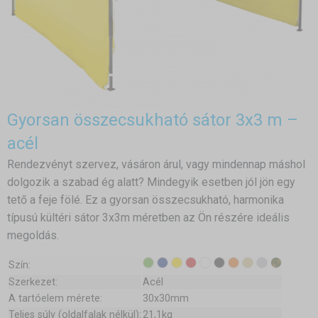
Gyorsan összecsukható sátor 3x3 m –
acél
Rendezvényt szervez, vásáron árul, vagy mindennap máshol
dolgozik a szabad ég alatt? Mindegyik esetben jól jön egy
tető a feje fölé. Ez a gyorsan összecsukható, harmonika
típusú kültéri sátor 3x3m méretben az Ön részére ideális
megoldás.
Szín:
Szerkezet:
Acél
A tartóelem mérete:
30x30mm
Teljes súly (oldalfalak nélkül):
21,1kg