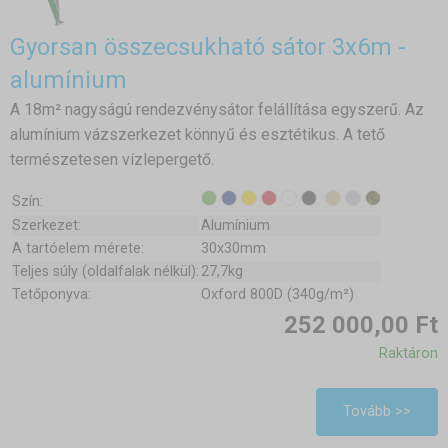
Gyorsan összecsukható sátor 3x6m -
alumínium
A 18m² nagyságú rendezvénysátor felállítása egyszerű. Az
alumínium vázszerkezet könnyű és esztétikus. A tető
természetesen vízlepergető.
Szín:
Szerkezet:
Alumínium
A tartóelem mérete:
30x30mm
Teljes súly (oldalfalak nélkül):
27,7kg
Tetőponyva:
Oxford 800D (340g/m²)
252 000,00 Ft
Raktáron
Tovább >>