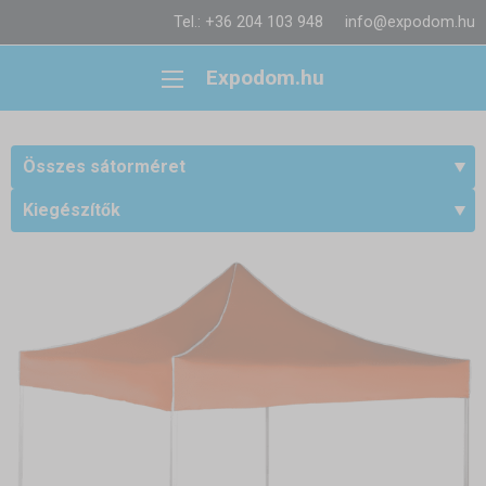
Tel.: +36 204 103 948
info@expodom.hu
Expodom.hu
Összes sátorméret
Kiegészítők