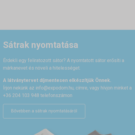
Sátrak nyomtatása
Érdekli egy feliratozott sátor? A nyomtatott sátor erősíti a
márkanevet és növeli a hitelességet.
A látványtervet díjmentesen elkészítjük Önnek.
Írjon nekünk az
info@expodom.hu
, címre, vagy hívjon minket a
+36 204 103 948 telefonszámon
Bővebben a sátrak nyomtatásáról