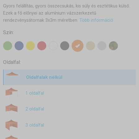
Gyors felállítás, gyors összecsukás, kis súly és esztétikus külső.
Ezek a fő előnyei az alumínium vázszerkezetű
rendezvénysátornak 3x3m méretben.
Több információ
Szín:
Oldalfal:
Oldalfalak nélkül
1 oldalfal
2 oldalfal
3 oldalfal