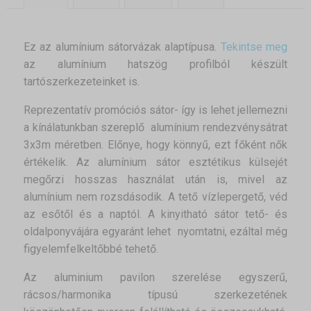
Ez az alumínium sátorvázak alaptípusa.
Tekintse meg
az alumínium hatszög profilból készült
tartószerkezeteinket is.
Reprezentatív promóciós sátor- így is lehet jellemezni
a kínálatunkban szereplő alumínium rendezvénysátrat
3x3m méretben. Előnye, hogy könnyű, ezt főként nők
értékelik. Az alumínium sátor esztétikus külsejét
megőrzi hosszas használat után is, mivel az
alumínium nem rozsdásodik. A tető vízlepergető, véd
az esőtől és a naptól. A kinyitható sátor tető- és
oldalponyvájára egyaránt lehet nyomtatni, ezáltal még
figyelemfelkeltőbbé tehető.
Az aluminium pavilon szerelése egyszerű,
rácsos/harmonika típusú szerkezetének