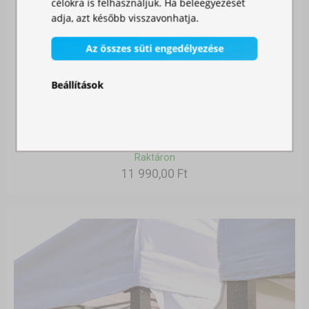
célokra is felhasználjuk. Ha beleegyezését
adja, azt később visszavonhatja.
Az összes süti engedélyezése
Beállítások
SZÚNYOGHÁLÓ SÁTORRA
Raktáron
11 990,00 Ft