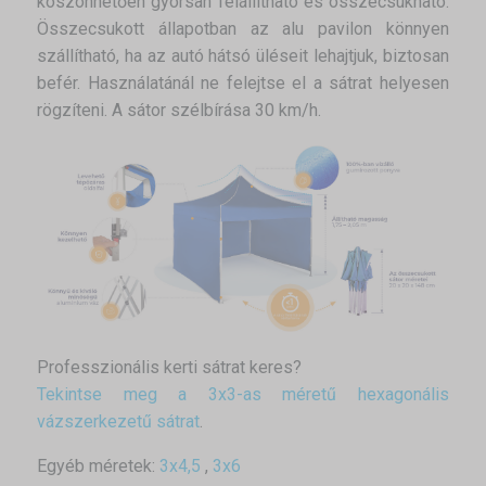
köszönhetően gyorsan felállítható és összecsukható.
Összecsukott állapotban az alu pavilon könnyen
szállítható, ha az autó hátsó üléseit lehajtjuk, biztosan
befér. Használatánál ne felejtse el a sátrat helyesen
rögzíteni. A sátor szélbírása 30 km/h.
Professzionális kerti sátrat keres?
Tekintse meg a 3x3-as méretű hexagonális
vázszerkezetű sátrat
.
Egyéb méretek:
3x4,5
,
3x6