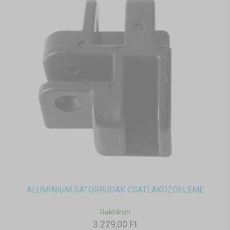
ALUMÍNIUM SÁTORRUDAK CSATLAKOZÓELEME
Raktáron
3 229,00 Ft