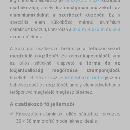
legfontosabb alkatrész az
összekötő rudak
középső
csatlakozója
, amely
biztonságosan összeköti az
alumíniumrudakat a szerkezet közepén
. Ez a
speciális elem különböző méretű alumínium
sátrakhoz készült, konkrétan a
3×3 m
,
4,5×3 m
és
6×3
m
méretűekhez.
A középső csatlakozó biztosítja
a tetőszerkezet
megfelelő rögzítését és összekapcsolását
, ami
az ollós sátraknál alapvető
a forma és az
időjárásállóság megőrzése szempontjából.
Emellett lehetővé teszi a
tető kihúzó rúd
egyszerű
behelyezését és rögzítését, amely elengedhetetlen a
tetőponyva megfelelő megfeszítéséhez.
A csatlakozó fő jellemzői
Kifejezetten alumínium ollós sátrakhoz tervezve,
30 × 30 mm
profilú modellekhez ideális.