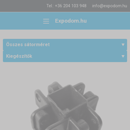
Tel.: +36 204 103 948
info@expodom.hu
Expodom.hu
Összes sátorméret
Kiegészítők