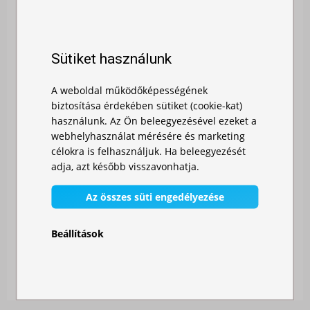
Sütiket használunk
A weboldal működőképességének
biztosítása érdekében sütiket (cookie-kat)
használunk. Az Ön beleegyezésével ezeket a
webhelyhasználat mérésére és marketing
célokra is felhasználjuk. Ha beleegyezését
adja, azt később visszavonhatja.
Az összes süti engedélyezése
GYORSAN ÖSSZECSUKHATÓ SÁTOR 3X3 M - ALUMÍ...
Beállítások
Raktáron
142 000,00 Ft