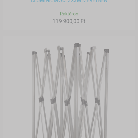
ALUMÍNIUMVÁZ 3X3M MÉRETBEN
Raktáron
119 900,00 Ft