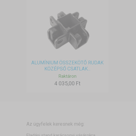
ALUMÍNIUM ÖSSZEKÖTŐ RUDAK
KÖZÉPSŐ CSATLAK...
Raktáron
4 035,00 Ft
Az ügyfelek keresnek még:
Eladási stand karácsonyi vásárokra