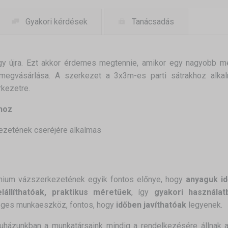
Gyakori kérdések
Tanácsadás
egy újra. Ezt akkor érdemes megtennie, amikor egy nagyobb mé
megvásárlása. A szerkezet a 3x3m-es parti sátrakhoz alka
rkezetre.
hoz
kezetének cseréjére alkalmas
nium vázszerkezetének egyik fontos előnye, hogy
anyaguk id
lállíthatóak, praktikus méretűek
, így
gyakori használa
yeges munkaeszköz, fontos, hogy
időben javíthatóak
legyenek.
uházunkban a munkatársaink mindig a rendelkezésére állnak 