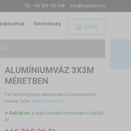
Tel.: +36 204 103 948
info@expodom.hu
klámsátrak
Elérhetőség
0,00 Ft
tben
ALUMÍNIUMVÁZ 3X3M
MÉRETBEN
Pót tartószerkezet partisátrakhoz alumíniumból,
mérete 3x3m
Több információ
Raktáron
, a legközelebbi munkanapon küldjük
el