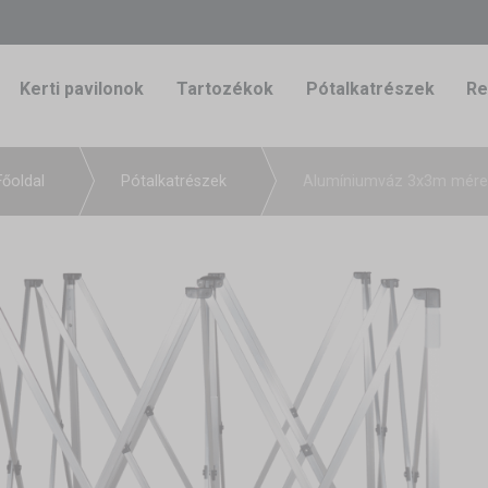
Kerti pavilonok
Tartozékok
Pótalkatrészek
Re
Főoldal
Pótalkatrészek
Alumíniumváz 3x3m mére