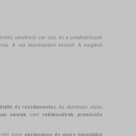
rtékű sérülésről van szó, és a pótalkatrészek
lmas. A váz alumíniumból készült. A meglévő
őtálló és rozsdamentes.
Az alumínium vázas
tban vannak
, mint
reklámsátrak
,
promóciós
azért, hogy
gazdaságos és gyors megoldást