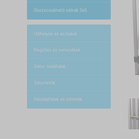
Összecsukható sátrak 5x5
Ülőhelyek és asztalok
Rögzítés és nehezékek
Sátor oldalfalak
Sátortetők
Féloldalfalak és előtetők