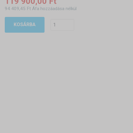
119 900,00 Ft
94 409,45 Ft Áfa hozzáadása nélkül
KOSÁRBA