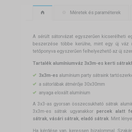
Méretek és paraméterek
A sérült sátorvázat egyszerűen kicserélheti 
beszerzése többe kerülne, mint egy új váz 
tetőponyva egyszerűen felhelyezhető az új sze
Tartalék alumíniumváz 3x3m-es kerti sátrak
3x3m-es
alumínium party sátraink tartószer
a sátorlábak átmérője 30x30mm
anyaga eloxált alumínium
A 3x3-as gyorsan összecsukható sátrak alumí
3x3m-es sátrak ugyanakkor
percek alatt fe
sátrak
,
vásári sátrak
,
eladó sátrak
. Mint lén
Ha kérdése van, keressen bizalommal. Szakár