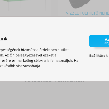
VÍZZEL TÖLTHETŐ NEH
Raktáron
TETŐPONYVA 3X3M
13 900,00 Ft
lunk
Raktáron
Az
en
42 350,00 Ft
pességének biztosítása érdekében sütiket
nk. Az Ön beleegyezésével ezeket a
Beállítások
ésére és marketing célokra is felhasználjuk. Ha
zt később visszavonhatja.
HASONLÓ TERMÉKEK