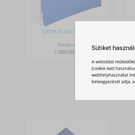
SÁTOR OLDALFAL - 3M
Raktáron
Sütiket haszná
7 000,00 Ft
A weboldal működőké
(cookie-kat) használu
webhelyhasználat mér
beleegyezését adja, a