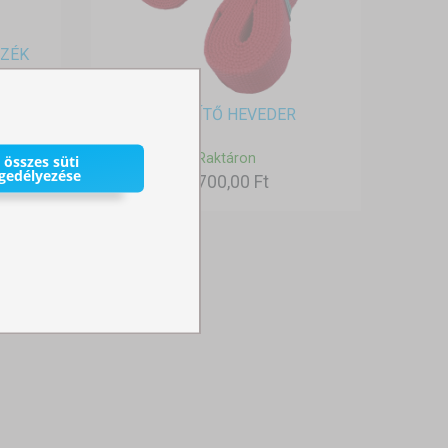
EZÉK
RÖGZÍTŐ HEVEDER
Raktáron
 összes süti
gedélyezése
4 700,00 Ft