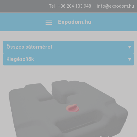
Tel.: +36 204 103 948
info@expodom.hu
Expodom.hu
Összes sátorméret
Kiegészítők