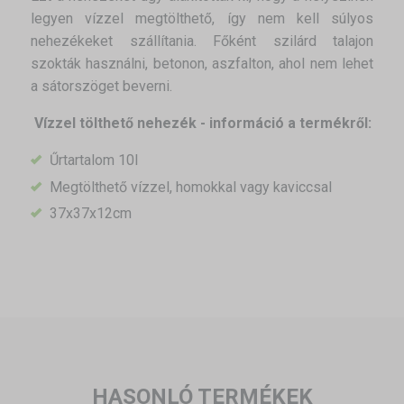
legyen vízzel megtölthető, így nem kell súlyos
nehezékeket szállítania. Főként szilárd talajon
szokták használni, betonon, aszfalton, ahol nem lehet
a sátorszöget beverni.
Vízzel tölthető nehezék
- információ a termékről:
Űrtartalom 10l
Megtölthető vízzel, homokkal vagy kaviccsal
37x37x12cm
HASONLÓ TERMÉKEK