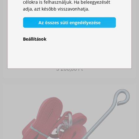
célokra is felhasználjuk. Ha beleegyezését
adja, azt később visszavonhatja.
Az összes süti engedélyezése
Beállítások
RÖGZÍTŐ SÁTORCÖVEK
Raktáron
3 200,00 Ft