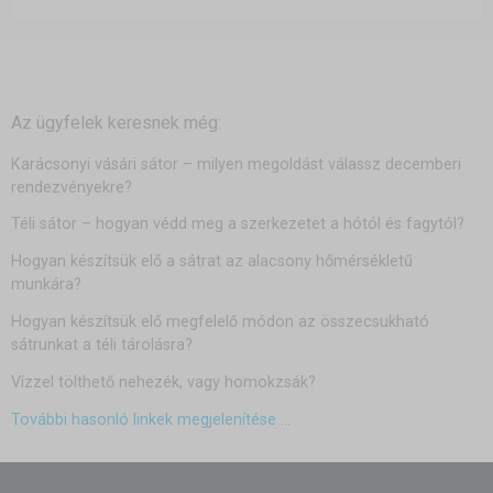
Az ügyfelek keresnek még:
Karácsonyi vásári sátor – milyen megoldást válassz decemberi
rendezvényekre?
Téli sátor – hogyan védd meg a szerkezetet a hótól és fagytól?
Hogyan készítsük elő a sátrat az alacsony hőmérsékletű
munkára?
Hogyan készítsük elő megfelelő módon az összecsukható
sátrunkat a téli tárolásra?
Vízzel tölthető nehezék, vagy homokzsák?
További hasonló linkek megjelenítése ...