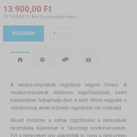
13 900,00 Ft
10 944,88 Ft Áfa hozzáadása nélkül
KOSÁRBA
A rendezvénysátrak rögzítése nagyon fontos. A
rendezvénysátrak többnyire nagyfelületűek, ezért
könnyebben felkaphatja őket a szél. Minél nagyobb a
sátorponyva, annál erősebb rögzítésre van szükség.
Bevált módszer a sátrak rögzítésére a nehezékek
használata, különösen a távolsági rendezvényeken.
Ezt a nehezéket úgy alakították ki, hogy a helyszínen