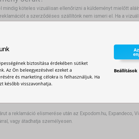
 mindig köteles vizuálisan ellenőrizni a küldeményt mielőtt aláírj
reklamációt a szerződéses szállítónk nem ismeri el. Ha a vizuál
áson, akkor írja alá az átvételi elismervényt. Ezen az aláírásával
 elismervény aláírása után lehetősége van ellenőrizni a küldemény 
magoláson sérülést talál, akkor ezt az állapotot mindenképpen ír
lunk
Az
ény aláírása után lehetősége van ellenőrizni a küldemény tartalmá
en
 bele az átvételi elismervénybe és tagadja meg a csomag átvételé
pességének biztosítása érdekében sütiket
nk. Az Ön beleegyezésével ezeket a
Beállítások
elvesszük Önnel a kapcsolatot.
ésére és marketing célokra is felhasználjuk. Ha
zt később visszavonhatja.
mag tartalmának sérülését csak azután állapítja meg, hogy már á
ül reklamálnia kell az árut az info@expodom.hu e-mail címen vag
iptovský Mikuláš címen.
 árut a reklamáció elismerése után az Expodom.hu, Expandeco, Viz
tárral, vagy átadhatja személyesen.