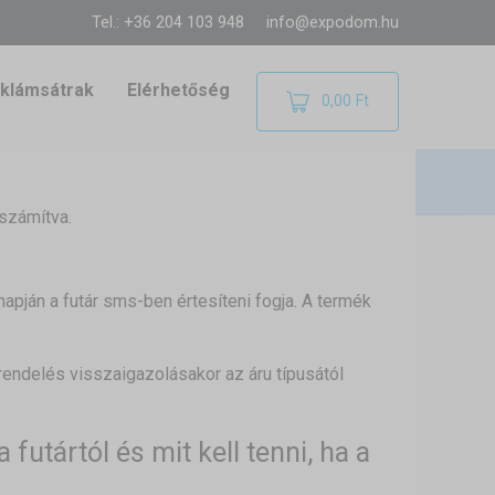
Tel.: +36 204 103 948
info@expodom.hu
klámsátrak
Elérhetőség
0,00 Ft
 számítva.
apján a futár sms-ben értesíteni fogja. A termék
rendelés visszaigazolásakor az áru típusától
 futártól és mit kell tenni, ha a