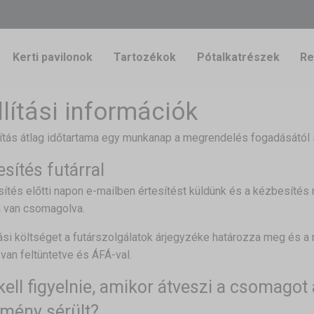
Kerti pavilonok
Tartozékok
Pótalkatrészek
Re
llítási információk
lítás átlag időtartama egy munkanap a megrendelés fogadásától
sítés futárral
ítés előtti napon e-mailben értesítést küldünk és a kézbesítés n
 van csomagolva.
tási költséget a futárszolgálatok árjegyzéke határozza meg és a 
van feltüntetve és ÁFÁ-val.
kell figyelnie, amikor átveszi a csomagot a
mény sérült?