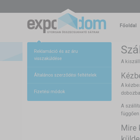
Főoldal
Szá
Reklamáció és az áru
visszaküldése
A kiszál
Kézbe
Általános szerződési feltételek
A kézbes
Fizetési módok
dobozba
A szállí
függően 
Mire 
külde