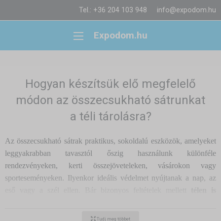
Tel.: +36 204 103 948
info@expodom.hu
Expodom.hu
Hogyan készítsük elő megfelelő
módon az összecsukható sátrunkat
a téli tárolásra?
Az összecsukható sátrak praktikus, sokoldalú eszközök, amelyeket
leggyakrabban tavasztól őszig használunk különféle
rendezvényeken, kerti összejöveteleken, vásárokon vagy
sporteseményeken. Ilyenkor ideális védelmet nyújtanak a nap, az
eső vagy a szél ellen. Bár bizonyos feltételek mellett
télen is
használhatók
– például rövid ideig tartó kitelepülésekhez, jégpálya
melletti árusításhoz vagy sípályákhoz –, a legtöbb esetben a hideg
Tudj meg többet