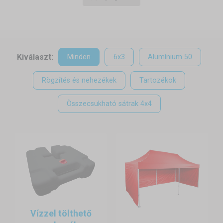
hónapokban pihenőre küldjük őket. Ezért különösen fontos, hogy a
téli tárolás előtt megfelelően előkészítsük a sátrat, így hosszú
éveken át megbízható társunk marad.
Kiválaszt:
Minden
6x3
Alumínium 50
Rögzítés és nehezékek
Tartozékok
Összecsukható sátrak 4x4
Vízzel tölthető