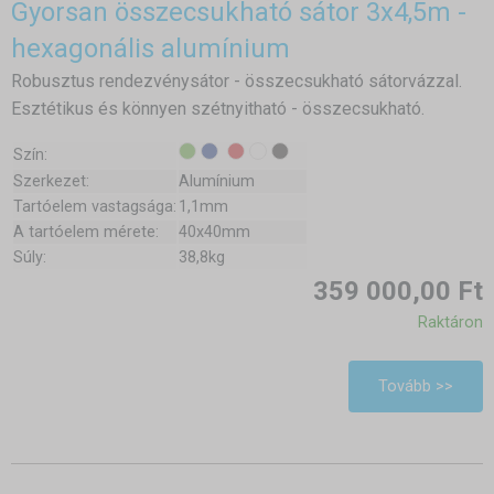
Gyorsan összecsukható sátor 3x4,5m -
hexagonális alumínium
Robusztus rendezvénysátor - összecsukható sátorvázzal.
Esztétikus és könnyen szétnyitható - összecsukható.
Szín:
Szerkezet:
Alumínium
Tartóelem vastagsága:
1,1mm
A tartóelem mérete:
40x40mm
Súly:
38,8kg
359 000,00 Ft
Raktáron
Tovább >>