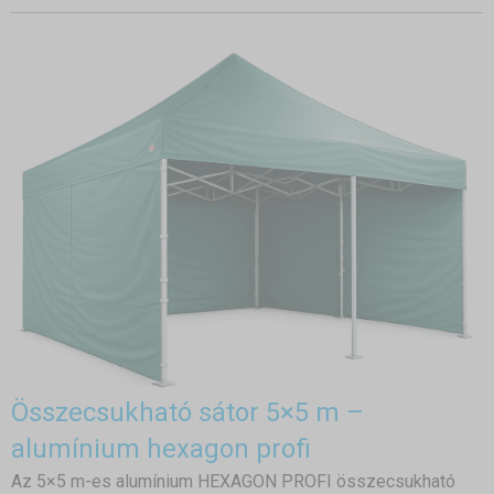
Összecsukható sátor 5×5 m –
alumínium hexagon profi
Az 5×5 m-es alumínium HEXAGON PROFI összecsukható