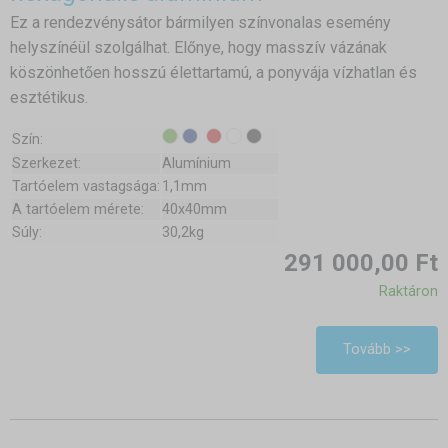
Ez a rendezvénysátor bármilyen színvonalas esemény
helyszínéül szolgálhat. Előnye, hogy masszív vázának
köszönhetően hosszú élettartamú, a ponyvája vízhatlan és
esztétikus.
Szín:
Szerkezet:
Alumínium
Tartóelem vastagsága:
1,1mm
A tartóelem mérete:
40x40mm
Súly:
30,2kg
291 000,00 Ft
Raktáron
Tovább >>