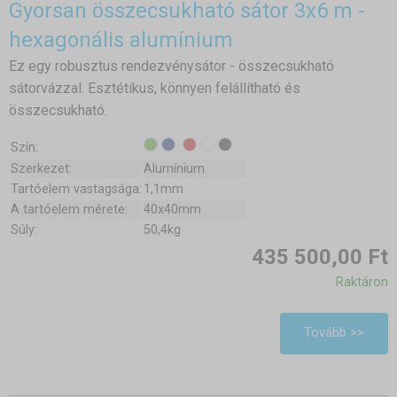
Gyorsan összecsukható sátor 3x6 m -
hexagonális alumínium
Ez egy robusztus rendezvénysátor - összecsukható
sátorvázzal. Esztétikus, könnyen felállítható és
összecsukható.
Szín:
Szerkezet:
Alumínium
Tartóelem vastagsága:
1,1mm
A tartóelem mérete:
40x40mm
Súly:
50,4kg
435 500,00 Ft
Raktáron
Tovább >>