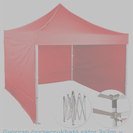
Gyorsan összecsukható sátor 3x3m –