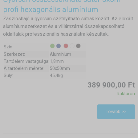
profi hexagonális alumínium
Zászlóshajó a gyorsan szétnyitható sátrak között. Az eloxált
alumíniumszerkezet és a villámzárral összekapcsolható
oldalfalak professzionális használatra készültek.
Szín:
Szerkezet:
Alumínium
Tartóelem vastagsága:
1,8mm
A tartóelem mérete:
50x50mm
Súly:
45,4kg
389 900,00 Ft
Raktáron
Tovább >>