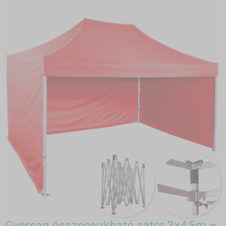
Gyorsan összecsukható sátor 3x4,5m –