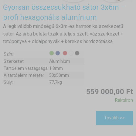
Gyorsan összecsukható sátor 3x6m –
profi hexagonális alumínium
A legkiválóbb minőségű 6x3m-es harmonika szerkezetű
sátor. Az árba beletartozik a teljes szett: vázszerkezet +
tetőponyva + oldalponyvák + kerekes hordozótáska.
Szín:
Szerkezet:
Alumínium
Tartóelem vastagsága:
1,8mm
A tartóelem mérete:
50x50mm
Súly:
77,7kg
559 000,00 Ft
Raktáron
Tovább >>