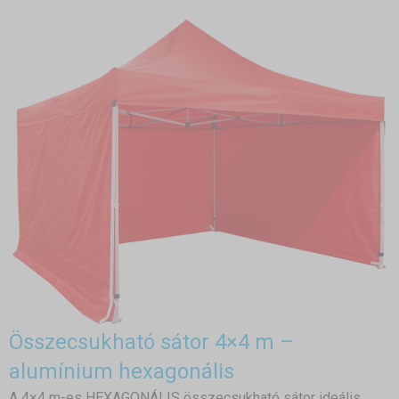
Összecsukható sátor 4×4 m –
alumínium hexagonális
A 4×4 m-es HEXAGONÁLIS összecsukható sátor ideális