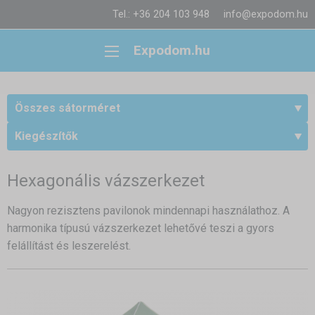
Tel.: +36 204 103 948
info@expodom.hu
Expodom.hu
Összes sátorméret
Kiegészítők
Hexagonális vázszerkezet
Nagyon rezisztens pavilonok mindennapi használathoz. A
harmonika típusú vázszerkezet lehetővé teszi a gyors
felállítást és leszerelést.