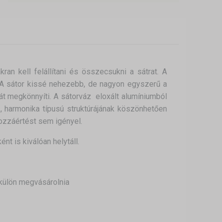
ran kell felállítani és összecsukni a sátrat. A
. A sátor kissé nehezebb, de nagyon egyszerű a
sát megkönnyíti. A sátorváz eloxált alumíniumból
, harmonika típusú struktúrájának köszönhetően
hozzáértést sem igényel.
nt is kiválóan helytáll.
 külön megvásárolnia