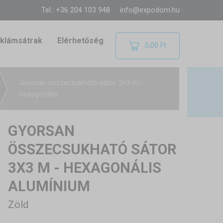
Tel.: +36 204 103 948
info@expodom.hu
klámsátrak
Elérhetőség
0,00 Ft
Gyorsan összecsukható sátor 3x3 m -
hexagonális...
GYORSAN
ÖSSZECSUKHATÓ SÁTOR
3X3 M - HEXAGONÁLIS
ALUMÍNIUM
Zöld