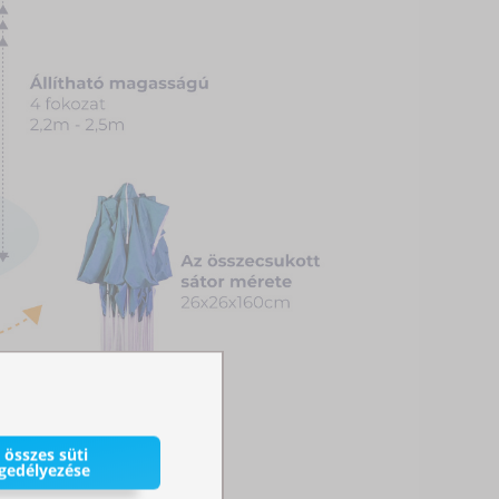
 összes süti
gedélyezése