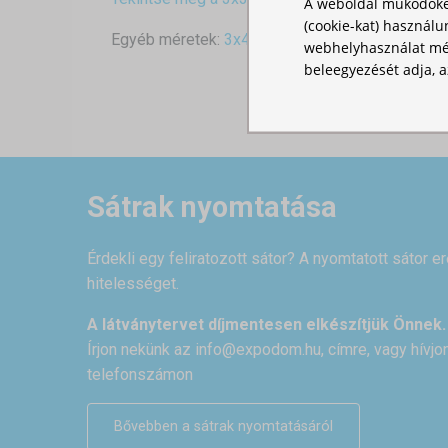
A weboldal működőké
(cookie-kat) használu
Egyéb méretek:
3x4,5
,
3x6
,
4x4
webhelyhasználat mér
beleegyezését adja, a
Sátrak nyomtatása
Érdekli egy feliratozott sátor? A nyomtatott sátor e
hitelességet.
A látványtervet díjmentesen elkészítjük Önnek.
Írjon nekünk az
info@expodom.hu
, címre, vagy hívj
telefonszámon
Bővebben a sátrak nyomtatásáról