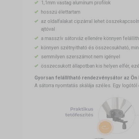
1,1mm vastag alumínum profilok
hosszú élettartam
az oldalfalakat cipzárral lehet összekapcsolni
ajtóval
a masszív sátorváz ellenére könnyen felállíth
könnyen szétnyitható és összecsukható, min
semmilyen szerszámot nem igényel
összecsukott állapotban kis helyen elfér, ezé
Gyorsan felállítható rendezvénysátor az Ön 
A sátorra nyomtatás skálája széles. Egy logótó