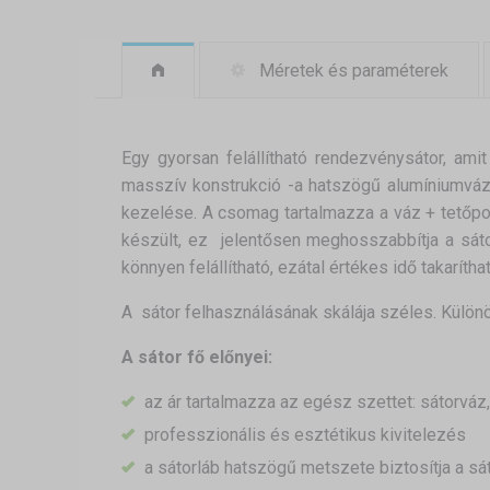
Méretek és paraméterek
Egy gyorsan felállítható rendezvénysátor, amit
masszív konstrukció -a hatszögű alumíniumváz-
kezelése. A csomag tartalmazza a váz + tetőpony
készült, ez jelentősen meghosszabbítja a sáto
könnyen felállítható, ezátal értékes idő takar
A sátor felhasználásának skálája széles. Különöse
A sátor fő előnyei:
az ár tartalmazza az egész szettet: sátorváz
professzionális és esztétikus kivitelezés
a sátorláb hatszögű metszete biztosítja a sát