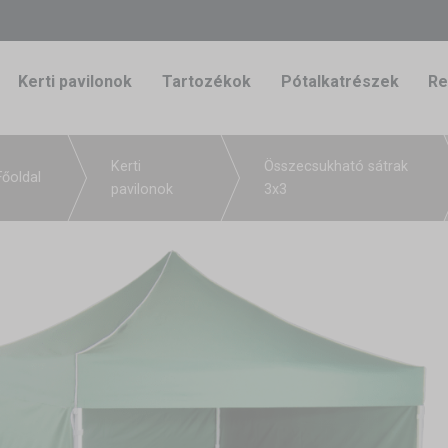
Kerti pavilonok
Tartozékok
Pótalkatrészek
Re
Kerti
Összecsukható sátrak
Főoldal
pavilonok
3x3