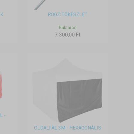
EK
RÖGZÍTŐKÉSZLET
Raktáron
7 300,00 Ft
L -
OLDALFAL 3M - HEXAGONÁLIS