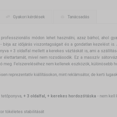
Gyakori kérdések
Tanácsadás
 professzionális módon lehet használni, azaz bárhol, ahol gyak
 bírja az időjárás viszontagságait és a gondatlan kezelést is
va + 3 oldalfal mellett a kerekes váztáskát is, ami a szállítá
r élettartamát, mivel nem rozsdásodik. Ez a masszív sátorváz
ítható meg. Felszereléséhez nem kellenek eszközök, különösebb 
n reprezentatív kiállításokon, mint reklámsátor, de kerti lugaské
, tetőponyva,
+ 3 oldalfal, + kerekes hordozótáska
- nem kell
or tökéletes stabilitását