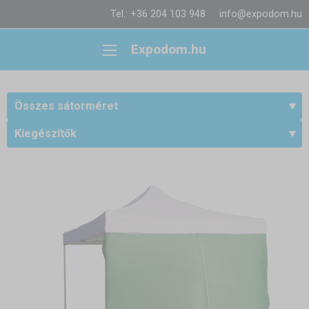
Tel.: +36 204 103 948
info@expodom.hu
Expodom.hu
Összes sátorméret
Kiegészítők