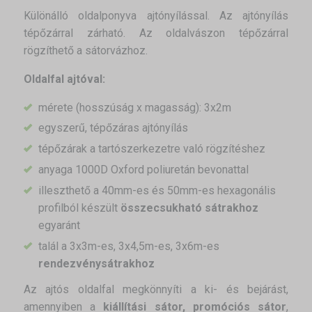
Különálló oldalponyva ajtónyílással. Az ajtónyílás
tépőzárral zárható. Az oldalvászon tépőzárral
rögzíthető a sátorvázhoz.
Oldalfal ajtóval:
mérete (hosszúság x magasság): 3x2m
egyszerű, tépőzáras ajtónyílás
tépőzárak a tartószerkezetre való rögzítéshez
anyaga 1000D Oxford poliuretán bevonattal
illeszthető a 40mm-es és 50mm-es hexagonális
profilból készült
összecsukható sátrakhoz
egyaránt
talál a 3x3m-es, 3x4,5m-es, 3x6m-es
rendezvénysátrakhoz
Az ajtós oldalfal megkönnyíti a ki- és bejárást,
amennyiben a
kiállítási sátor,
promóciós sátor
,