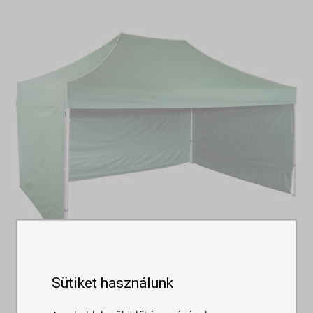
Sütiket használunk
GYORSAN ÖSSZECSUKHATÓ SÁTOR 3X4,5M - HEXA...