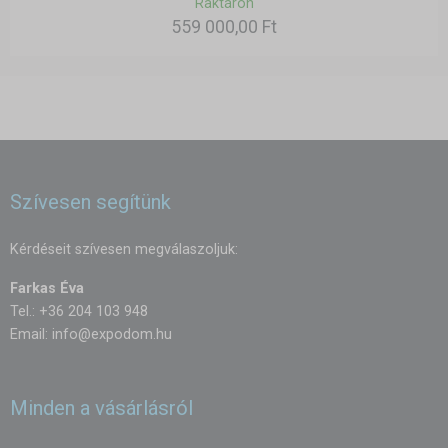
Raktáron
559 000,00 Ft
Szívesen segítünk
Kérdéseit szívesen megválaszoljuk:
Farkas Éva
Tel.: +36 204 103 948
Email:
info@expodom.hu
Minden a vásárlásról