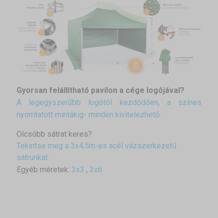
Gyorsan felállítható pavilon a cége logójával?
A legegyszerűbb logótól kezdődően, a színes
nyomtatott mintákig- minden kivitelezhető
.
Olcsóbb sátrat keres?
Tekintse meg a 3x4,5m-es acél vázszerkezetű
sátrunkat.
Egyéb méretek:
3x3
,
3x6