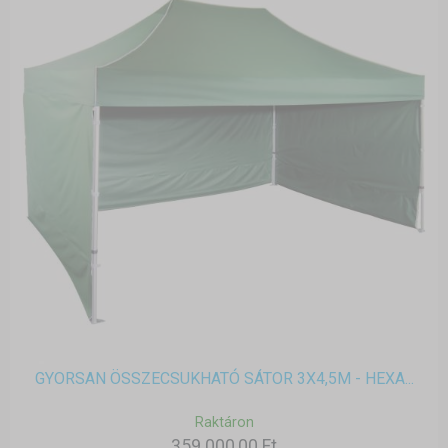
GYORSAN ÖSSZECSUKHATÓ SÁTOR 3X4,5M - HEXA...
Raktáron
359 000,00 Ft