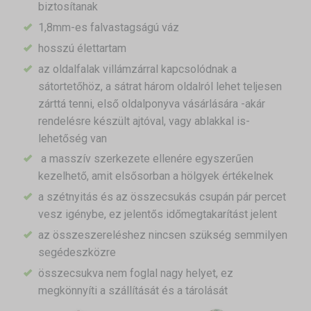
biztosítanak
1,8mm-es falvastagságú váz
hosszú élettartam
az oldalfalak villámzárral kapcsolódnak a
sátortetőhöz, a sátrat három oldalról lehet teljesen
zárttá tenni,
első oldalponyva vásárlására -akár
rendelésre készült ajtóval, vagy ablakkal is-
lehetőség van
a masszív szerkezete ellenére egyszerűen
kezelhető, amit elsősorban a hölgyek értékelnek
a szétnyitás és az összecsukás csupán pár percet
vesz igénybe, ez jelentős időmegtakarítást jelent
az összeszereléshez nincsen szükség semmilyen
segédeszközre
összecsukva nem foglal nagy helyet, ez
megkönnyíti a szállítását és a tárolását