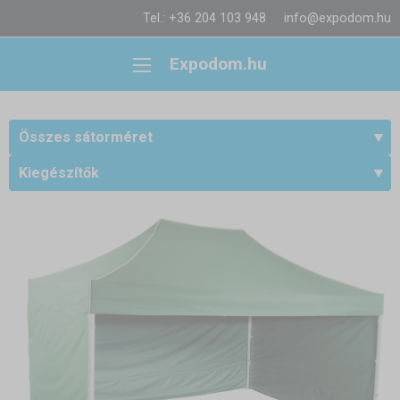
Tel.: +36 204 103 948
info@expodom.hu
Expodom.hu
Összes sátorméret
Kiegészítők