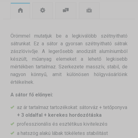
Örömmel mutatjuk be a legkiválóbb szétnyitható
sátrunkat. Ez a sátor a gyorsan szétnyitható sátrak
zászlóvivője. A legerősebb anodizált alumíniumból
készült, műanyag elemeket a lehető legkisebb
mértékben tartalmaz. Szerkezete masszív, stabil, de
nagyon könnyű, amit különösen hölgyvásárlóink
értékelnek.
A sátor fő előnyei:
az ár tartalmaz tartozékokat: sátorváz + tetőponyva
+ 3 oldalfal + kerekes hordozótáska
professzionális és esztétikus kivitelezés
a hatszög alakú lábak tökéletes stabilitást