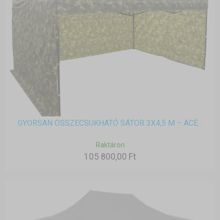
GYORSAN ÖSSZECSUKHATÓ SÁTOR 3X4,5 M – ACÉ...
Raktáron
105 800,00 Ft