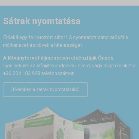
Sátrak nyomtatása
Érdekli egy feliratozott sátor? A nyomtatott sátor erősíti a
márkanevet és növeli a hitelességet.
A látványtervet díjmentesen elkészítjük Önnek.
Írjon nekünk az
info@expodom.hu
, címre, vagy hívjon minket a
+36 204 103 948 telefonszámon
Bővebben a sátrak nyomtatásáról