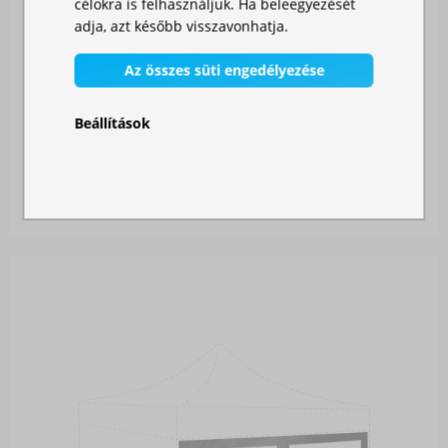
célokra is felhasználjuk. Ha beleegyezését
adja, azt később visszavonhatja.
Az összes süti engedélyezése
Beállítások
OLDALFAL 4,5M AJTÓVAL - HEXAGONÁLIS
Raktáron
42 350,00 Ft