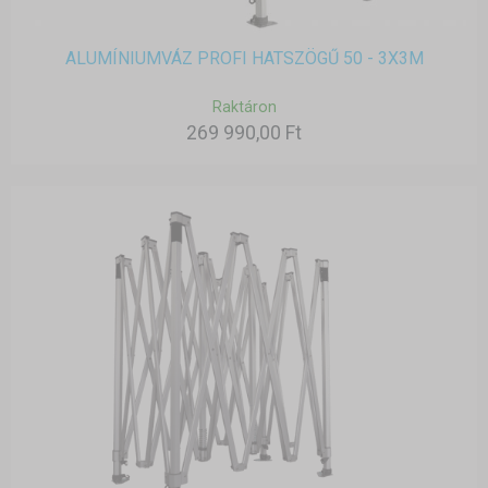
ALUMÍNIUMVÁZ PROFI HATSZÖGŰ 50 - 3X3M
Raktáron
269 990,00 Ft