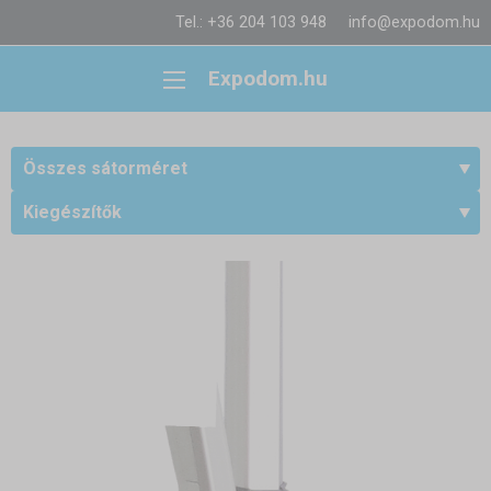
Tel.: +36 204 103 948
info@expodom.hu
Expodom.hu
Összes sátorméret
Kiegészítők