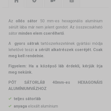
Az
ollós sátor
50 mm-es hexagonális alumínium
sérült lába már nem jelent gondot. Az összecsukható
sátor
minden elem cserélhető
.
A
gyors sátrak
tartószerkezetének gyártási módja
lehetővé teszi
a sérült alkatrészek cseréjét.
Csak
meg kell rendelnie.
Figyelem: Ha a középső láb érdekli, kérjük írja
meg nekünk.
PÓT SÁTORLÁB 40mm-es HEXAGONÁIS
ALUMÍNIUMVÁZHOZ
teljes sátorláb
anyaga
eloxált alumínium