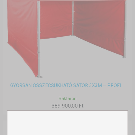
GYORSAN ÖSSZECSUKHATÓ SÁTOR 3X3M – PROFI ...
Raktáron
389 900,00 Ft