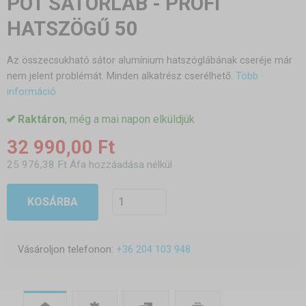
PÓT SÁTORLÁB - PROFI
HATSZÖGŰ 50
Az összecsukható sátor alumínium hatszöglábának cseréje már
nem jelent problémát. Minden alkatrész cserélhető.
Több
információ
Raktáron
, még a mai napon elküldjük
32 990,00 Ft
25 976,38 Ft Áfa hozzáadása nélkül
KOSÁRBA
Vásároljon telefonon:
+36 204 103 948