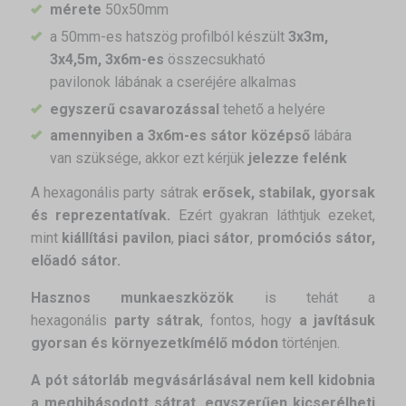
mérete
50x50mm
a 50mm-es hatszög profilból készült
3x3m,
3x4,5m, 3x6m-es
összecsukható
pavilonok lábának a cseréjére alkalmas
egyszerű csavarozással
tehető a helyére
amennyiben a 3x6m-es sátor középső
lábára
van szüksége, akkor ezt kérjük
jelezze felénk
A hexagonális party sátrak
erősek, stabilak, gyorsak
és reprezentatívak.
Ezért gyakran láthtjuk ezeket,
mint
kiállítási pavilon
,
piaci sátor
,
promóciós sátor,
előadó sátor.
Hasznos munkaeszközök
is tehát a
hexagonális
party sátrak
, fontos, hogy
a javításuk
gyorsan és környezetkímélő módon
történjen.
A pót sátorláb megvásárlásával nem kell kidobnia
a meghibásodott sátrat, egyszerűen kicserélheti