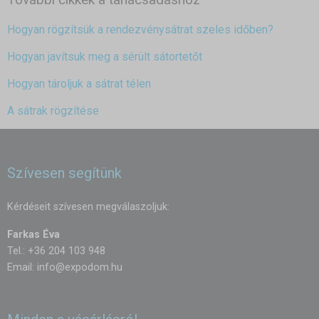
Hogyan rögzítsük a rendezvénysátrat szeles időben?
Hogyan javítsuk meg a sérült sátortetőt
Hogyan tároljuk a sátrat télen
A sátrak rögzítése
Szívesen segítünk
Kérdéseit szívesen megválaszoljuk:
Farkas Éva
Tel.: +36 204 103 948
Email:
info@expodom.hu