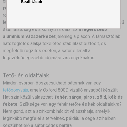
professzionális harmonika típusú sátor, mely
előkelőbb és
Beállítások
robusztusabb
, mint bármelyik másik sátor. A
robusztusságuk ellenére ezek a sátrak nem vesztették el a
legnagyobb előnyeiket, mint a felállítás gyorsasága, a könnyű
szállíthatóság és a könnyű tárolás. Ez a
legerősebb
alumínium vázszerkezet
jelenleg a piacon. A támasztóláb
hatszögletes alakja tökéletes stabilitást biztosít, és
megfelelő rögzítés esetén, a sátor ellenáll a
legszélsőségesebb időjárási viszonyoknak is.
Tető- és oldalfalak
Minden gyorsan összecsukható sátornak van egy
tetőponyvája,
amely Oxford 800D vízálló anyagból készült.
Hat szín közül választhat:
fehér, sárga, piros, zöld, kék és
fekete
. Szüksége van egy fehér tetőre és kék oldalfalakra?
Nem gond, azt a színkombinációt választhatja, amelyik
leginkább megfelel a terveinek, például a cége színeiben
készülhet elő a sátor céges partira.