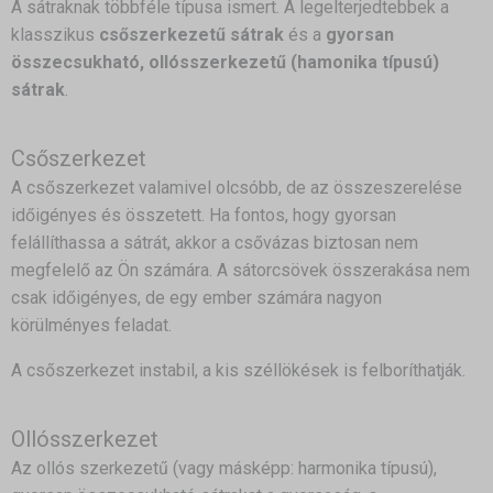
A sátraknak többféle típusa ismert. A legelterjedtebbek a
klasszikus
csőszerkezetű sátrak
és a
gyorsan
összecsukható, ollósszerkezetű (hamonika típusú)
sátrak
.
Csőszerkezet
A csőszerkezet valamivel olcsóbb, de az összeszerelése
időigényes és összetett. Ha fontos, hogy gyorsan
felállíthassa a sátrát, akkor a csővázas biztosan nem
megfelelő az Ön számára. A sátorcsövek összerakása nem
csak időigényes, de egy ember számára nagyon
körülményes feladat.
A csőszerkezet instabil, a kis széllökések is felboríthatják.
Ollósszerkezet
Az ollós szerkezetű (vagy másképp: harmonika típusú),