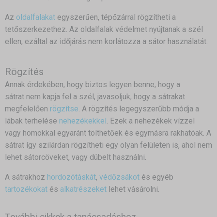
Az
oldalfalakat
egyszerűen, tépőzárral rögzítheti a
tetőszerkezethez. Az oldalfalak védelmet nyújtanak a szél
ellen, ezáltal az időjárás nem korlátozza a sátor használatát.
Rögzítés
Annak érdekében, hogy biztos legyen benne, hogy a
sátrat nem kapja fel a szél, javasoljuk, hogy a sátrakat
megfelelően
rögzítse
. A rögzítés legegyszerűbb módja a
lábak terhelése
nehezékekkel
. Ezek a nehezékek vízzel
vagy homokkal egyaránt tölthetőek és egymásra rakhatóak. A
sátrat így szilárdan rögzítheti egy olyan felületen is, ahol nem
lehet sátorcöveket, vagy dübelt használni.
A sátrakhoz
hordozótáskát
,
védőzsákot
és egyéb
tartozékokat
és
alkatrészeket
lehet vásárolni.
További cikkek a tanácsadáshoz