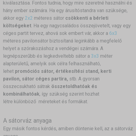
kiválasztása. Fontos tudnia, hogy mire szeretné használni és
hány ember számára. Ha egy árusítóstandra van szüksége,
akkor egy
2x2
méteres sátor
csökkenti a bérleti
költségeket
. Ha egy nagycsaládos összejövetelt, vagy egy
céges partit tervez, ahová sok embert vár, akkor a
6x3
méteres pavilonsátor biztosítaná leginkább a megfelelő
helyet a szórakozáshoz a vendégei számára. A
legnépszerűbb és legkedveltebb sátor a
3x3
méter
alapterületű, amelyik sok célra felhasználható,
lehet
promóciós sátor, értékesítési stand, kerti
pavilon,
sátor céges partira,
stb. A gyorsan
összecsukható sátrak
összetoldhatóak és
kombinálhatóak
, így szükség szerint hozhat
létre különböző méreteket és formákat.
A sátorváz anyaga
Egy másik fontos kérdés, amiben döntenie kell, az a sátorváz