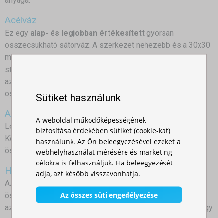
anyaga.
Acélváz
Ez egy
alap- és legjobban értékesített
gyorsan
összecsukható sátorváz. A szerkezet nehezebb és a 30x30
mm-es átmérőjű támasztóláb biztosítja a megfelelő
stabilitást. A nők azonban minden bizonnyal értékelni fogják
az alumíniumváz szépségét, amikor egy gyorsan
összecsukható sátor megvásárlásáról kell dönteniük.
Sütiket használunk
Alumíniumváz
A weboldal működőképességének
Lényegesen könnyebb és esztétikusabb, mint az acélváz.
biztosítása érdekében sütiket (cookie-kat)
Könnyű szerkezete ellenére, az alumínium gyorsan
használunk. Az Ön beleegyezésével ezeket a
összecsukható sátor elegendően stabil és erős.
webhelyhasználat mérésére és marketing
célokra is felhasználjuk. Ha beleegyezését
Hexagonális alumíniumból készült váz
adja, azt később visszavonhatja.
Azok, akik még nem döntöttek a megfelelő gyorsan
Az összes süti engedélyezése
összecsukható sátorról és valami különlegeset keresnek,
azoknak biztosan tetszeni fog a hatszögű profilú váz. Ez egy