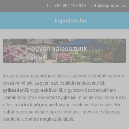
Tel.: +36 204 103 948
info@expodom.hu
Expodom.hu
Hogyan válasszunk
sátrat
A gyorsan összecsukható sátrak számos esemény szerves
részévé váltak. Legyen szó családi rendezvényről,
grillezésről
, vagy
esküvőről
, a gyorsan összecsukható
sátrak tökéletes védelmet nyújtanak mind az eső, mind a nap
ellen, a
sátrak céges partikra
is kiválóan alkalmasak.. Ha
sátrat szeretne vásárolni, de nem tudja, melyiket válassza,
segítünk a döntés meghozatalában.