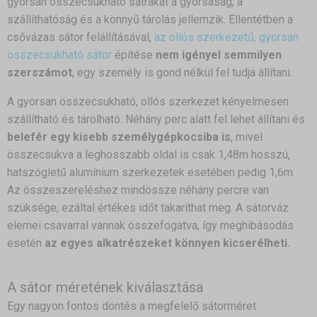
gyorsan összecsukható sátrakat a gyorsaság, a
szállíthatóság és a könnyű tárolás jellemzik. Ellentétben a
csővázas sátor felállításával,
az ollós szerkezetű, gyorsan
összecsukható sátor
építése
nem igényel semmilyen
szerszámot
, egy személy is gond nélkül fel tudja állítani.
A gyorsan összecsukható, ollós szerkezet kényelmesen
szállítható és tárolható. Néhány perc alatt fel lehet állítani és
belefér egy kisebb személygépkocsiba is
, mivel
összecsukva a leghosszabb oldal is csak 1,48m hosszú,
hatszögletű alumínium szerkezetek esetében pedig 1,6m.
Az összeszereléshez mindössze néhány percre van
szüksége, ezáltal értékes időt takaríthat meg. A sátorváz
elemei csavarral vannak összefogatva, így meghibásodás
esetén
az egyes alkatrészeket könnyen kicserélheti.
A sátor méretének kiválasztása
Egy nagyon fontos döntés a megfelelő sátorméret