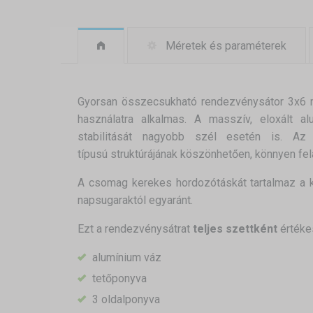
Méretek és paraméterek
Gyorsan összecsukható rendezvénysátor 3x6 mé
használatra alkalmas. A masszív, eloxált a
stabilitását nagyobb szél esetén is. Az
típusú struktúrájának köszönhetően, könnyen feláll
A csomag kerekes hordozótáskát tartalmaz a k
napsugaraktól egyaránt.
Ezt a rendezvénysátrat
teljes szettként
értéke
alumínium váz
tetőponyva
3 oldalponyva