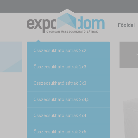
Főoldal
Összecsukható sátrak 2x2
Összecsukható sátrak 2x3
Összecsukható sátrak 3x3
Összecsukható sátrak 3x4,5
Összecsukható sátrak 4x4
Összecsukható sátrak 3x6