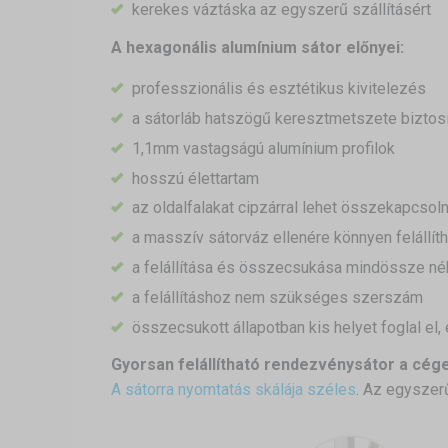
kerekes váztáska az egyszerű szállításért
A hexagonális alumínium sátor előnyei:
professzionális és esztétikus kivitelezés
a sátorláb hatszögű keresztmetszete biztosítj
1,1mm vastagságú alumínium profilok
hosszú élettartam
az oldalfalakat cipzárral lehet összekapcsolni
a masszív sátorváz ellenére könnyen felállí
a felállítása és összecsukása mindössze né
a felállításhoz nem szükséges szerszám
összecsukott állapotban kis helyet foglal el,
Gyorsan felállítható rendezvénysátor a cége
A sátorra nyomtatás skálája széles
. Az egyszerű