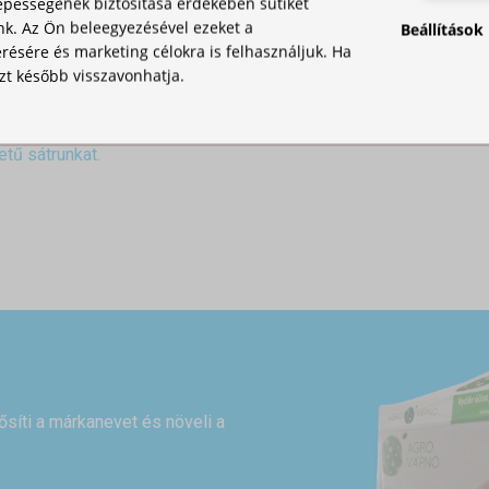
pességének biztosítása érdekében sütiket
nk. Az Ön beleegyezésével ezeket a
Beállítások
ésére és marketing célokra is felhasználjuk. Ha
zt később visszavonhatja.
tű sátrunkat.
rősíti a márkanevet és növeli a