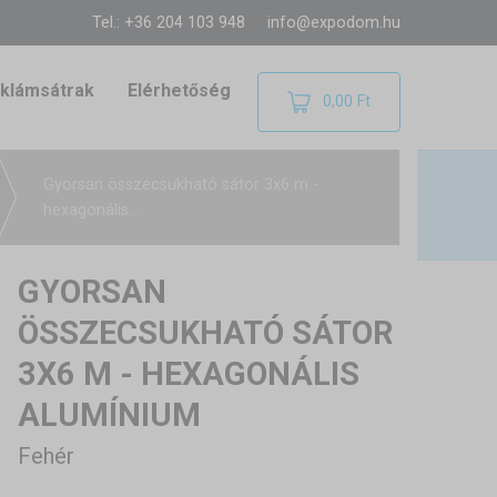
Tel.: +36 204 103 948
info@expodom.hu
klámsátrak
Elérhetőség
0,00 Ft
Gyorsan összecsukható sátor 3x6 m -
hexagonális...
GYORSAN
ÖSSZECSUKHATÓ SÁTOR
3X6 M - HEXAGONÁLIS
ALUMÍNIUM
Fehér