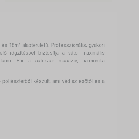
s 18m² alapterületű. Professzionális, gyakori
lő rögzítéssel biztosítja a sátor maximális
rtamú. Bár a sátorváz masszív, harmonika
poliészterből készült, ami véd az esőtől és a