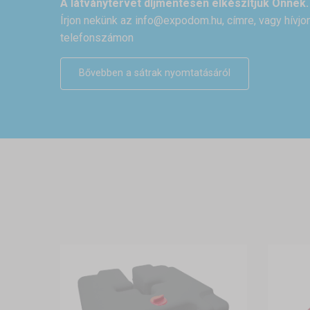
A látványtervet díjmentesen elkészítjük Önnek.
Írjon nekünk az
info@expodom.hu
, címre, vagy hívj
telefonszámon
Bővebben a sátrak nyomtatásáról