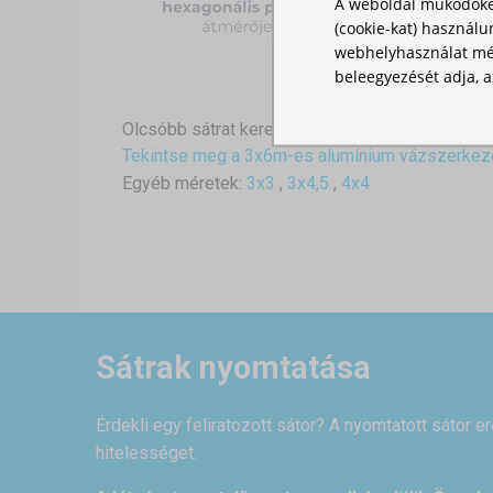
A weboldal működőké
(cookie-kat) használu
webhelyhasználat mér
beleegyezését adja, a
Olcsóbb sátrat keres?
Tekintse meg a 3x6m-es alumínium vázszerkeze
Egyéb méretek:
3x3
,
3x4,5
,
4x4
Sátrak nyomtatása
Érdekli egy feliratozott sátor? A nyomtatott sátor e
hitelességet.