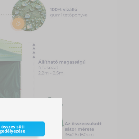
 összes süti
gedélyezése