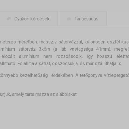
Gyakori kérdések
Tanácsadás
teres méretben, masszív sátorvázzal, különösen esztétikus é
lumínium sátorváz 3x6m (a láb vastagsága 41mm); megfele
 eloxált alumínium nem rozsdásodik, így hosszú életta
ítható. Felállítja a sátrat, összecsukja, és már szállíthatja is.
önnyebb kezelhetőség érdekében. A tetőponyva vízlepergető 
sítjük, amely tartalmazza az alábbiakat: