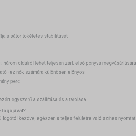
a a sátor tökéletes stabilitását
, három oldalról lehet teljesen zárt,
első ponyva megvásárlására l
tható -ez nők számára különösen előnyös
hány perc
 ezért egyszerű a szállítása és a tárolása
 logójával?
 logótól kezdve, egészen a teljes felületre való színes nyomtat