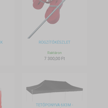
EK
RÖGZÍTŐKÉSZLET
Raktáron
7 300,00 Ft
TETŐPONYVA 6X3M -