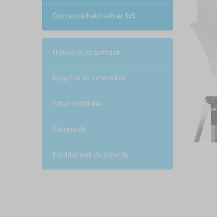
Összecsukható sátrak 5x5
Ülőhelyek és asztalok
Rögzítés és nehezékek
Sátor oldalfalak
Sátortetők
Féloldalfalak és előtetők