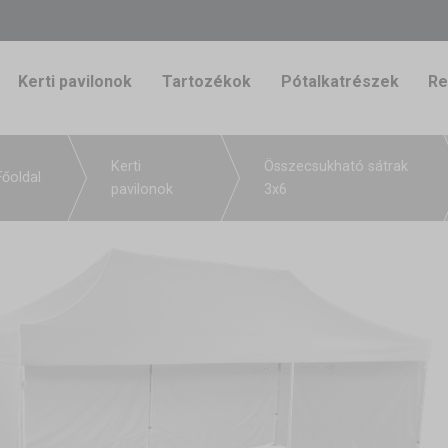
Kerti pavilonok
Tartozékok
Pótalkatrészek
Re
Kerti
Összecsukható sátrak
Főoldal
pavilonok
3x6