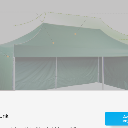
lunk
Az
en