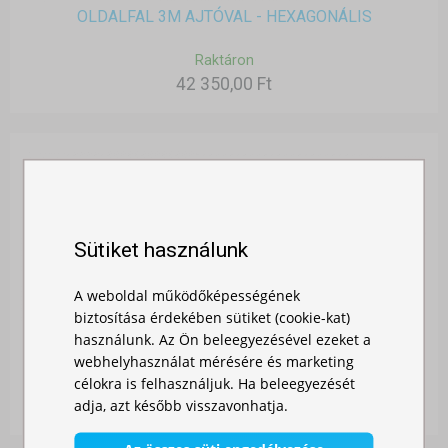
OLDALFAL 3M AJTÓVAL - HEXAGONÁLIS
Raktáron
42 350,00 Ft
Sütiket használunk
A weboldal működőképességének
biztosítása érdekében sütiket (cookie-kat)
TETŐPONYVA 6X3M - HEXAGONÁLIS
használunk. Az Ön beleegyezésével ezeket a
webhelyhasználat mérésére és marketing
célokra is felhasználjuk. Ha beleegyezését
Raktáron
adja, azt később visszavonhatja.
159 990,00 Ft