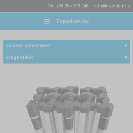
Tel.: +36 204 103 948
info@expodom.hu
Expodom.hu
Összes sátorméret
Kiegészítők