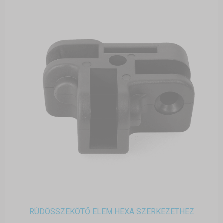
RÚDÖSSZEKÖTŐ ELEM HEXA SZERKEZETHEZ