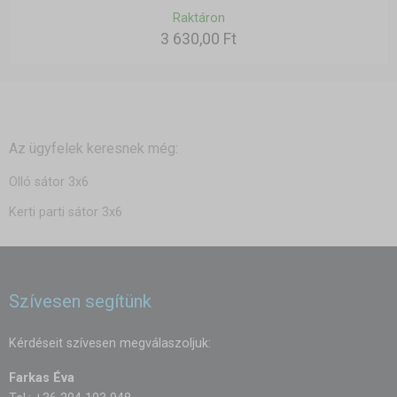
Raktáron
3 630,00 Ft
Az ügyfelek keresnek még:
Olló sátor 3x6
Kerti parti sátor 3x6
Szívesen segítünk
Kérdéseit szívesen megválaszoljuk:
Farkas Éva