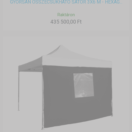
GYORSAN ÖSSZECSUKHATÓ SÁTOR 3X6 M - HEXAG...
Raktáron
435 500,00 Ft