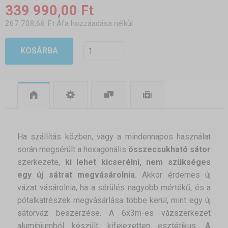
339 990,00 Ft
267 708,66 Ft Áfa hozzáadása nélkül
KOSÁRBA
Ha szállítás közben, vagy a mindennapos használat
során megsérült a hexagonális
összecsukható sátor
szerkezete,
ki lehet kicserélni, nem szükséges
egy új sátrat megvásárolnia.
Akkor érdemes új
vázat vásárolnia, ha a sérülés nagyobb mértékű, és a
pótalkatrészek megvásárlása többe kerül, mint egy új
sátorváz beszerzése. A 6x3m-es vázszerkezet
alumíniumból készült, kifejezetten esztétikus.
A