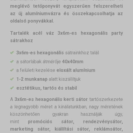
meglévő tetőponyvát egyszerűen felszerelheti
az új alumíniumvázra és összekapcsolhatja az
oldalsó ponyvákkal.
Tartalék acél váz 3x6m-es hexagonális party
sátrakhoz
3x6m-es hexagonális
sátrainkhoz talál
a sátorlábak átmérője
40x40mm
a felületi kezelése
eloxált alumínium
1-2 munkanap
alatt kiszállítjuk
esztétikus, tartós és stabil
A
3x6m-es hexagonális kerti sátor
tartószerkezete
a legnagyobb méret a kínálatunkban, nagy méretének
köszönhetően gyakran használják úgy,
mint
promóciós sátor, rendezvénysátor,
marketing sátor, kiállítási sátor, reklámsátor,