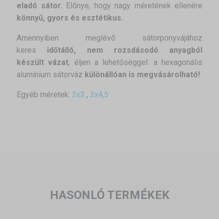
eladó sátor.
Előnye, hogy nagy méretének ellenére
könnyű, gyors és esztétikus.
Amennyiben meglévő sátorponyvájához
keres
időtálló, nem rozsdásodó anyagból
készült vázat
, éljen a lehetőséggel: a hexagonális
alumínium sátorváz
különállóan is megvásárolható!
Egyéb méretek:
3x3
,
3x4,5
HASONLÓ TERMÉKEK