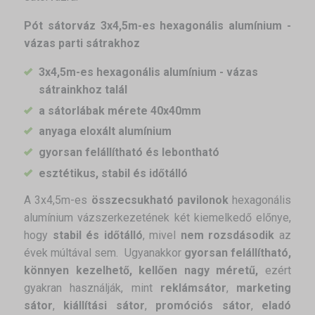
Pót sátorváz 3x4,5m-es hexagonális alumínium -
vázas parti sátrakhoz
3x4,5m-es hexagonális alumínium - vázas
sátrainkhoz talál
a sátorlábak mérete 40x40mm
anyaga eloxált alumínium
gyorsan felállítható és lebontható
esztétikus, stabil és időtálló
A 3x4,5m-es
összecsukható pavilonok
hexagonális
alumínium vázszerkezetének két kiemelkedő előnye,
hogy
stabil és időtálló
, mivel
nem rozsdásodik
az
évek múltával sem. Ugyanakkor
gyorsan felállítható,
könnyen kezelhető, kellően nagy méretű,
ezért
gyakran használják, mint
reklámsátor
,
marketing
sátor
,
kiállítási sátor
,
promóciós sátor
,
eladó