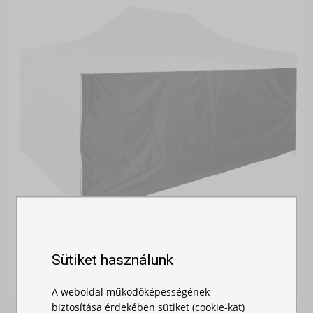
OLDALFAL 4,5M - HEXAGONÁLIS
Sütiket használunk
Raktáron
29 990,00 Ft
A weboldal működőképességének
biztosítása érdekében sütiket (cookie-kat)