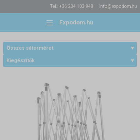
Tel.: +36 204 103 948
info@expodom.hu
Expodom.hu
Összes sátorméret
Kiegészítők