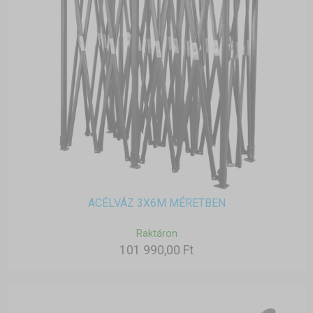
ACÉLVÁZ 3X6M MÉRETBEN
Raktáron
101 990,00 Ft