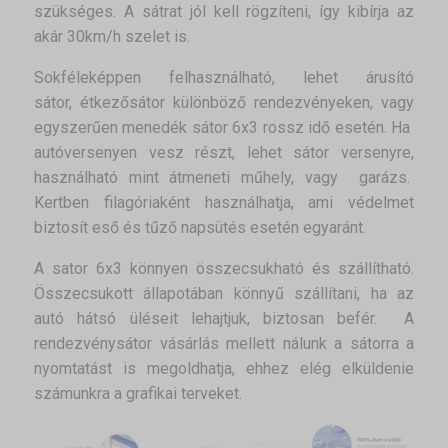
szükséges. A sátrat jól kell rögzíteni, így kibírja az
akár 30km/h szelet is.
Sokféleképpen felhasználható, lehet árusító
sátor, étkezősátor különböző rendezvényeken, vagy
egyszerűen menedék sátor 6x3 rossz idő esetén. Ha
autóversenyen vesz részt, lehet sátor versenyre,
használható mint átmeneti műhely, vagy garázs.
Kertben filagóriaként használhatja, ami védelmet
biztosít eső és tűző napsütés esetén egyaránt.
A sator 6x3 könnyen összecsukható és szállítható.
Összecsukott állapotában könnyű szállítani, ha az
autó hátsó üléseit lehajtjuk, biztosan befér. A
rendezvénysátor vásárlás mellett nálunk a sátorra a
nyomtatást is megoldhatja, ehhez elég elküldenie
számunkra a grafikai terveket.