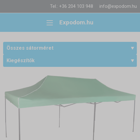
Tel.: +36 204 103 948
info@expodom.hu
Expodom.hu
Összes sátorméret
Kiegészítők