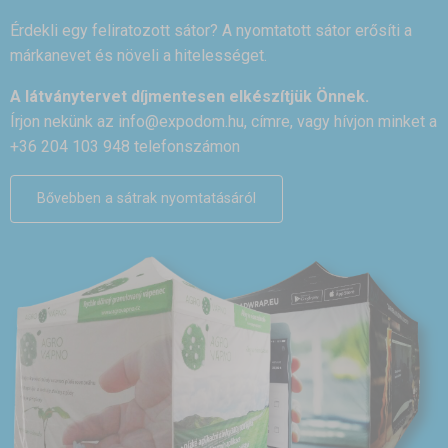
Érdekli egy feliratozott sátor? A nyomtatott sátor erősíti a
márkanevet és növeli a hitelességet.
A látványtervet díjmentesen elkészítjük Önnek.
Írjon nekünk az
info@expodom.hu
, címre, vagy hívjon minket a
+36 204 103 948 telefonszámon
Bővebben a sátrak nyomtatásáról