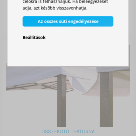
célokra is felhasználjuk. Ha beleegyezését
SZÚNYOGHÁLÓ SÁTORRA
adja, azt később visszavonhatja.
Raktáron
Az összes süti engedélyezése
11 990,00 Ft
Beállítások
ÖSSZEKÖTŐ CSATORNA