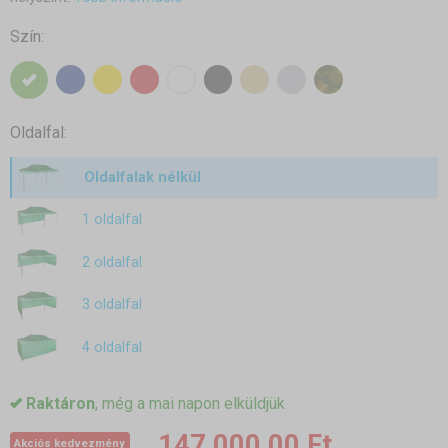
Szín:
Oldalfal:
Oldalfalak nélkül
1 oldalfal
2 oldalfal
3 oldalfal
4 oldalfal
Raktáron
, még a mai napon elküldjük
147 000,00 Ft
Akciós kedvezmény