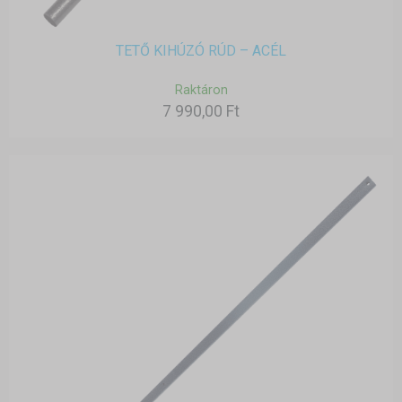
TETŐ KIHÚZÓ RÚD – ACÉL
Raktáron
7 990,00 Ft