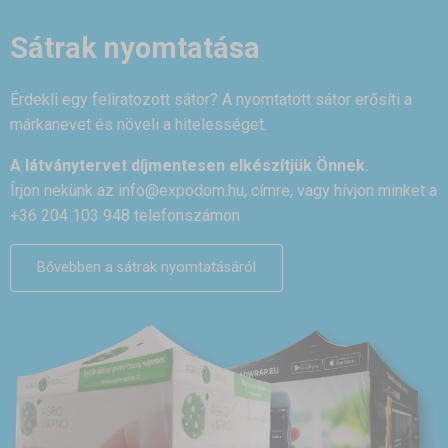
Sátrak nyomtatása
Érdekli egy feliratozott sátor? A nyomtatott sátor erősíti a
márkanevet és növeli a hitelességet.
A látványtervet díjmentesen elkészítjük Önnek.
Írjon nekünk az
info@expodom.hu
, címre, vagy hívjon minket a
+36 204 103 948 telefonszámon
Bővebben a sátrak nyomtatásáról