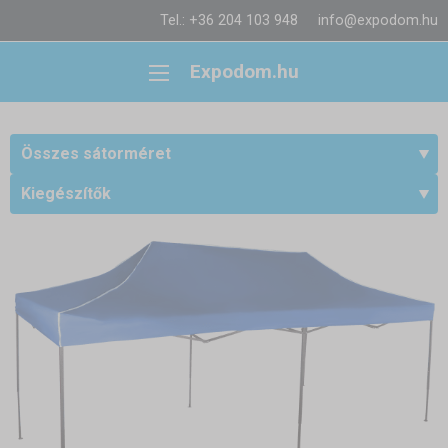
Tel.: +36 204 103 948
info@expodom.hu
Expodom.hu
Összes sátorméret
Kiegészítők