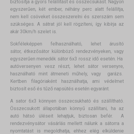
biztosítja a gyors felállítást és összecsukást. Nagyon
egyszerűen, két ember, néhány perc alatt felállítja,
nem kell csöveket összeszerelni és szerszám sem
szükséges. A sátrat jól kell rögzíteni, így kibírja az
akár 30km/h szelet is.
Sokféleképpen felhasználható, lehet árusító
sátor, étkezősátor különböző rendezvényeken, vagy
egyszerűen menedék sátor 6x3 rossz idő esetén. Ha
autóversenyen vesz részt, lehet sátor versenyre,
használható mint átmeneti műhely, vagy garázs.
Kertben filagóriaként használhatja, ami védelmet
biztosít eső és tűző napsütés esetén egyaránt.
A sator 6x3 könnyen összecsukható és szállítható.
Összecsukott állapotában könnyű szállítani, ha az
autó hátsó üléseit lehajtjuk, biztosan befér. A
rendezvénysátor vásárlás mellett nálunk a sátorra a
nyomtatást is megoldhatja, ehhez elég elküldenie