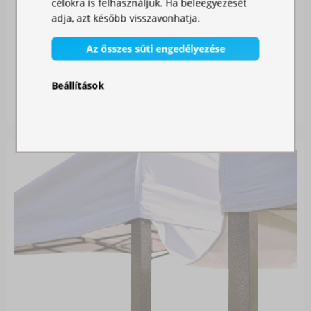
célokra is felhasználjuk. Ha beleegyezését
adja, azt később visszavonhatja.
Az összes süti engedélyezése
SZÚNYOGHÁLÓ SÁTORRA
Beállítások
Raktáron
11 990,00 Ft