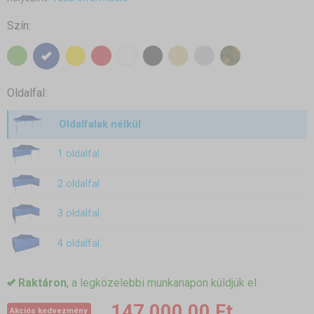
Szín:
Oldalfal:
Oldalfalak nélkül
1 oldalfal
2 oldalfal
3 oldalfal
4 oldalfal
Raktáron
, a legközelebbi munkanapon küldjük el
147 000,00 Ft
Akciós kedvezmény