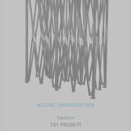
ACÉLVÁZ 3X6M MÉRETBEN
Raktáron
101 990,00 Ft