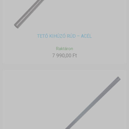
TETŐ KIHÚZÓ RÚD – ACÉL
Raktáron
7 990,00 Ft