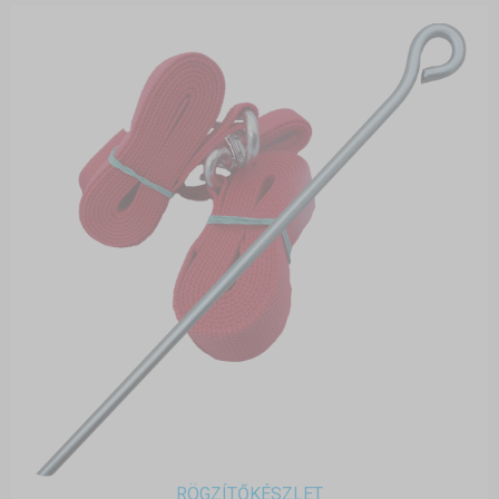
RÖGZÍTŐKÉSZLET