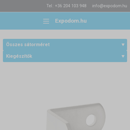
Tel.: +36 204 103 948
info@expodom.hu
Expodom.hu
Összes sátorméret
Kiegészítők