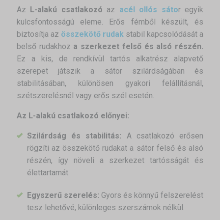
Az
L-alakú csatlakozó
az
acél ollós sáto
r egyik
kulcsfontosságú eleme. Erős fémből készült, és
biztosítja az
összekötő rudak
stabil kapcsolódását a
belső rudakhoz
a szerkezet felső és alsó részén.
Ez a kis, de rendkívül tartós alkatrész alapvető
szerepet játszik a sátor szilárdságában és
stabilitásában, különösen gyakori felállításnál,
szétszerelésnél vagy erős szél esetén.
Az L-alakú csatlakozó előnyei:
Szilárdság és stabilitás:
A csatlakozó erősen
rögzíti az összekötő rudakat a sátor felső és alsó
részén, így növeli a szerkezet tartósságát és
élettartamát.
Egyszerű szerelés:
Gyors és könnyű felszerelést
tesz lehetővé, különleges szerszámok nélkül.