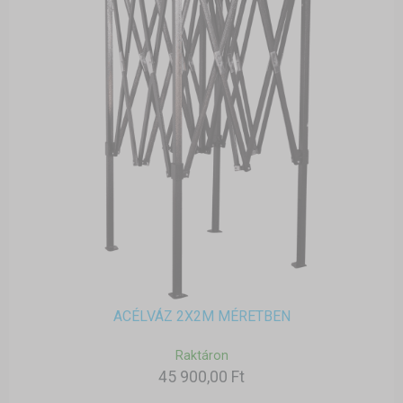
ACÉLVÁZ 2X2M MÉRETBEN
Raktáron
45 900,00 Ft