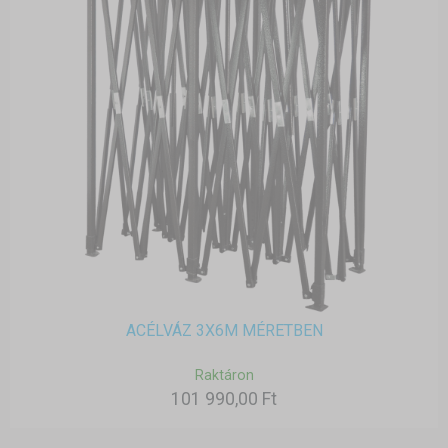
ACÉLVÁZ 3X6M MÉRETBEN
Raktáron
101 990,00 Ft