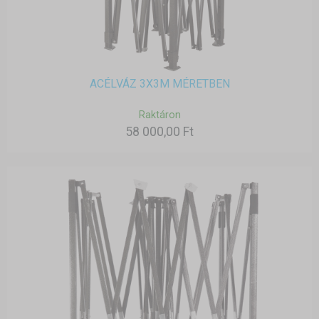
ACÉLVÁZ 3X3M MÉRETBEN
Raktáron
58 000,00 Ft