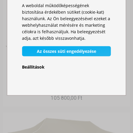
A weboldal működőképességének
biztosítása érdekében sütiket (cookie-kat)
használunk. Az Ön beleegyezésével ezeket a
webhelyhasználat mérésére és marketing
célokra is felhasználjuk. Ha beleegyezését
adja, azt később visszavonhatja.
Az összes süti engedélyezése
Beállítások
GYORSAN ÖSSZECSUKHATÓ SÁTOR 3X4,5 M – ACÉ...
Raktáron
105 800,00 Ft