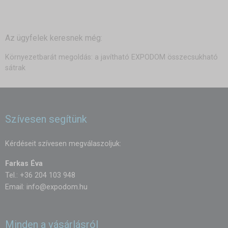
Az ügyfelek keresnek még:
Környezetbarát megoldás: a javítható EXPODOM összecsukható
sátrak
Szívesen segítünk
Kérdéseit szívesen megválaszoljuk:
Farkas Éva
Tel.: +36 204 103 948
Email:
info@expodom.hu
Minden a vásárlásról