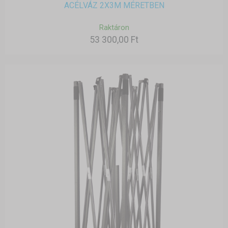
ACÉLVÁZ 2X3M MÉRETBEN
Raktáron
53 300,00 Ft