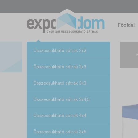
Főoldal
Összecsukható sátrak 2x2
Összecsukható sátrak 2x3
Összecsukható sátrak 3x3
Összecsukható sátrak 3x4,5
Összecsukható sátrak 4x4
Összecsukható sátrak 3x6