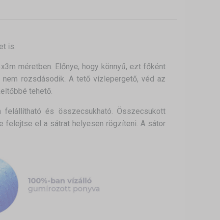
t is.
3x3m méretben. Előnye, hogy könnyű, ezt főként
m nem rozsdásodik. A tető vízlepergető, véd az
keltőbbé tehető.
felállítható és összecsukható. Összecsukott
e felejtse el a sátrat helyesen rögzíteni. A sátor