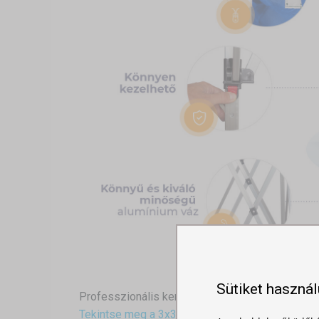
Sütiket haszná
Professzionális kerti sátrat keres?
Tekintse meg a 3x3-as méretű hexagonális vázs