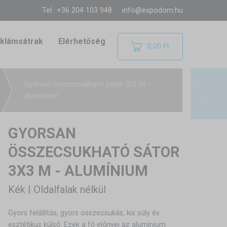
Tel.: +36 204 103 948
info@expodom.hu
klámsátrak
Elérhetőség
0,00 Ft
Gyorsan összecsukható sátor 3x3 m -
alumínium
GYORSAN
ÖSSZECSUKHATÓ SÁTOR
3X3 M - ALUMÍNIUM
Kék | Oldalfalak nélkül
Gyors felállítás, gyors összecsukás, kis súly és
esztétikus külső. Ezek a fő előnyei az alumínium