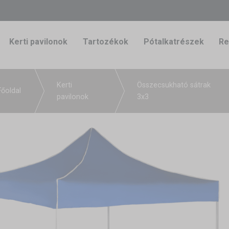
Kerti pavilonok
Tartozékok
Pótalkatrészek
Re
Kerti
Összecsukható sátrak
Főoldal
pavilonok
3x3