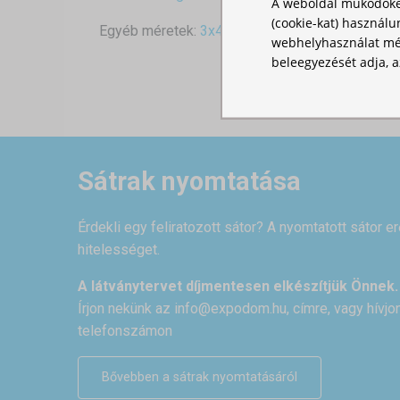
A weboldal működőké
(cookie-kat) használu
Egyéb méretek:
3x4,5
,
3x6
webhelyhasználat mér
beleegyezését adja, a
Sátrak nyomtatása
Érdekli egy feliratozott sátor? A nyomtatott sátor e
hitelességet.
A látványtervet díjmentesen elkészítjük Önnek.
Írjon nekünk az
info@expodom.hu
, címre, vagy hívj
telefonszámon
Bővebben a sátrak nyomtatásáról