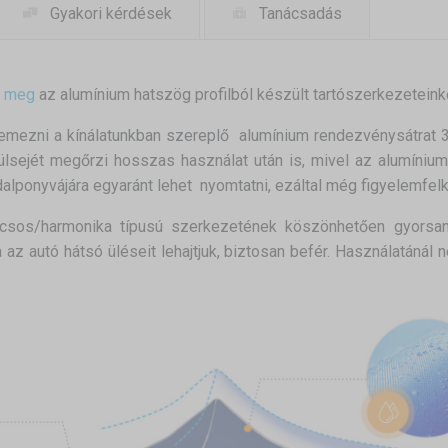
Gyakori kérdések
Tanácsadás
e meg
az alumínium hatszög profilból készült tartószerkezeteinke
ellemezni a kínálatunkban szereplő alumínium rendezvénysátrat 
külsejét megőrzi hosszas használat után is, mivel az alumíniu
oldalponyvájára egyaránt lehet nyomtatni, ezáltal még figyelemfel
ácsos/harmonika típusú szerkezetének köszönhetően gyorsan 
 az autó hátsó üléseit lehajtjuk, biztosan befér. Használatánál n