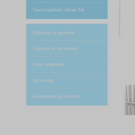
Összecsukható sátrak 5x5
Ülőhelyek és asztalok
Rögzítés és nehezékek
Sátor oldalfalak
Sátortetők
Féloldalfalak és előtetők