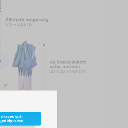
 összes süti
gedélyezése