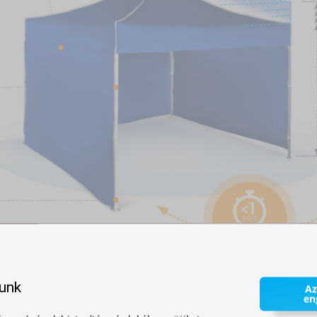
lunk
Az
en
zerkezetű sátrat
.