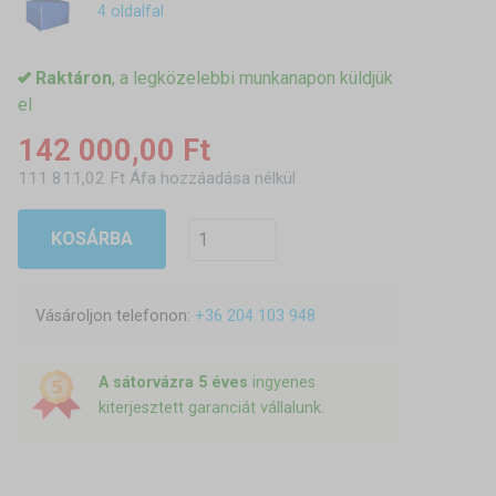
4 oldalfal
Raktáron
, a legközelebbi munkanapon küldjük
el
142 000,00 Ft
111 811,02 Ft Áfa hozzáadása nélkül
KOSÁRBA
Vásároljon telefonon:
+36 204 103 948
A sátorvázra 5 éves
ingyenes
kiterjesztett garanciát vállalunk.