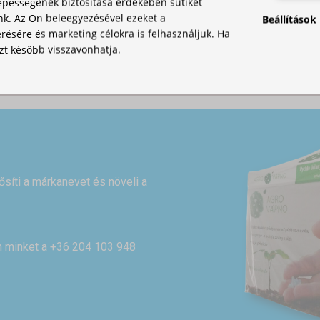
pességének biztosítása érdekében sütiket
nk. Az Ön beleegyezésével ezeket a
Beállítások
ésére és marketing célokra is felhasználjuk. Ha
zt később visszavonhatja.
rősíti a márkanevet és növeli a
on minket a +36 204 103 948