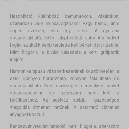
Haszálható különböző bemutatókon, vásárokon,
szabadban való munkavégzéskor, vagy bárhol, ahol
éppen szükség van egy tetőre. A gyorsan
összecsukható, 3x3m alapfelületű sátor kis helyet
foglal, ezáltal kisebb területre kell bérleti díjat fizetnie.
Mint filagória is kiváló választás a kerti grillpartik
idejére.
Harmonika típusú vázszerkezetének köszönhetően, a
sátor könnyen hordozható, könnyen felállítható és
összecsukható. Nem szükséges semmilyen csövet
összekapcsolni és szerszám sem kell a
felállításához. Az acélváz stabil, gazdaságos
megoldás átmeneti tetőnek. A sátortető vízhatlan
anyagból készült.
Rendezvényterület-határoló, kerti filagória, szerszám