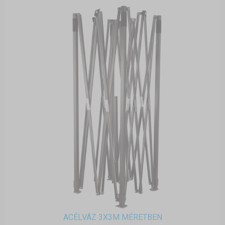
ACÉLVÁZ 3X3M MÉRETBEN