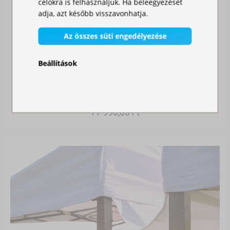
célokra is felhasználjuk. Ha beleegyezését
adja, azt később visszavonhatja.
Az összes süti engedélyezése
Beállítások
SZÚNYOGHÁLÓ SÁTORRA
Raktáron
11 990,00 Ft