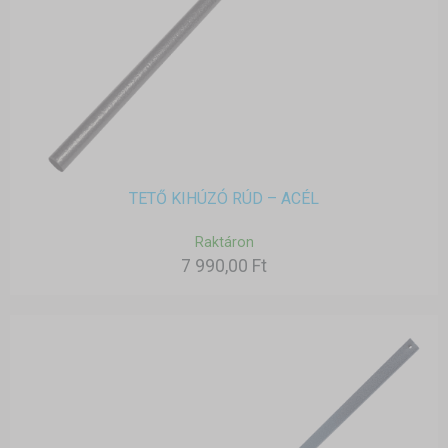
TETŐ KIHÚZÓ RÚD – ACÉL
Raktáron
7 990,00 Ft