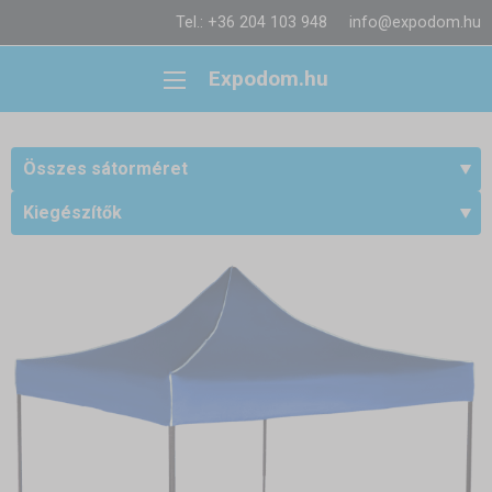
Tel.: +36 204 103 948
info@expodom.hu
Expodom.hu
Összes sátorméret
Kiegészítők