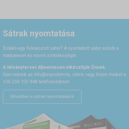
Sátrak nyomtatása
Érdekli egy feliratozott sátor? A nyomtatott sátor erősíti a
márkanevet és növeli a hitelességet.
A látványtervet díjmentesen elkészítjük Önnek.
Írjon nekünk az
info@expodom.hu
, címre, vagy hívjon minket a
+36 204 103 948 telefonszámon
Bővebben a sátrak nyomtatásáról