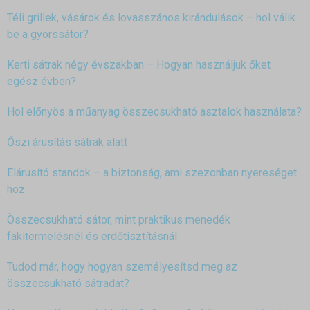
Téli grillek, vásárok és lovasszános kirándulások – hol válik
be a gyorssátor?
Kerti sátrak négy évszakban – Hogyan használjuk őket
egész évben?
Hol előnyös a műanyag összecsukható asztalok használata?
Őszi árusítás sátrak alatt
Elárusító standok – a biztonság, ami szezonban nyereséget
hoz
Összecsukható sátor, mint praktikus menedék
fakitermelésnél és erdőtisztításnál
Tudod már, hogy hogyan személyesítsd meg az
összecsukható sátradat?