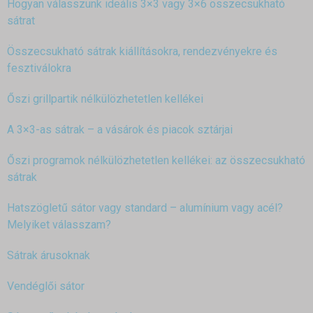
Hogyan válasszunk ideális 3×3 vagy 3×6 összecsukható
sátrat
Összecsukható sátrak kiállításokra, rendezvényekre és
fesztiválokra
Őszi grillpartik nélkülözhetetlen kellékei
A 3×3-as sátrak – a vásárok és piacok sztárjai
Őszi programok nélkülözhetetlen kellékei: az összecsukható
sátrak
Hatszögletű sátor vagy standard – alumínium vagy acél?
Melyiket válasszam?
Sátrak árusoknak
Vendéglői sátor