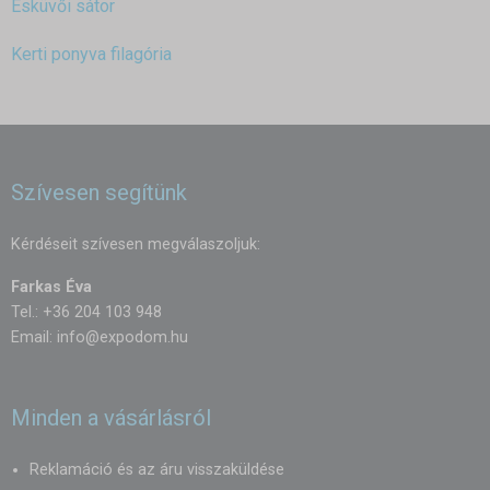
Esküvői sátor
Kerti ponyva filagória
Szívesen segítünk
Kérdéseit szívesen megválaszoljuk:
Farkas Éva
Tel.: +36 204 103 948
Email:
info@expodom.hu
Minden a vásárlásról
Reklamáció és az áru visszaküldése