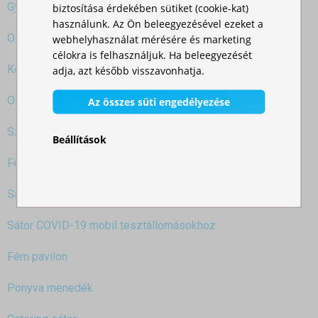
Gyorsan felállítható party sátor vs. pagodasátor
biztosítása érdekében sütiket (cookie-kat)
használunk. Az Ön beleegyezésével ezeket a
Olló sátor 3x3
webhelyhasználat mérésére és marketing
célokra is felhasználjuk. Ha beleegyezését
Kerti parti sátor 3x3
adja, azt később visszavonhatja.
Összecsukható pavilon 3x3
Az összes süti engedélyezése
Széthúzható pavilon 3x3m
Beállítások
Fém pavilon 3x3m
Sátor teraszra
Sátor COVID-19 mobil tesztállomásokhoz
Fém pavilon
Ponyva menedék