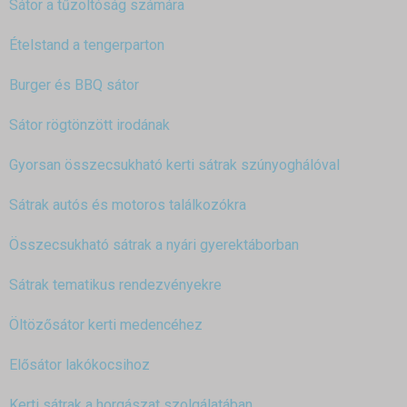
Sátor a tűzoltóság számára
Ételstand a tengerparton
Burger és BBQ sátor
Sátor rögtönzött irodának
Gyorsan összecsukható kerti sátrak szúnyoghálóval
Sátrak autós és motoros találkozókra
Összecsukható sátrak a nyári gyerektáborban
Sátrak tematikus rendezvényekre
Öltözősátor kerti medencéhez
Elősátor lakókocsihoz
Kerti sátrak a horgászat szolgálatában