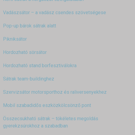
Vadászsátor – a vadász csendes szövetségese
Pop-up bárok sátrak alatt
Pikniksátor
Hordozható sörsátor
Hordozható stand borfesztiválokra
Sátrak team-buildinghez
Szervizsátor motorsporthoz és raliversenyekhez
Mobil szabadidős eszközkölcsönző pont
Összecsukható sátrak – tökéletes megoldás
gyerekzsúrokhoz a szabadban