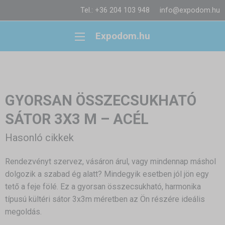
Tel.: +36 204 103 948
info@expodom.hu
Expodom.hu
GYORSAN ÖSSZECSUKHATÓ
SÁTOR 3X3 M – ACÉL
Hasonló cikkek
Rendezvényt szervez, vásáron árul, vagy mindennap máshol
dolgozik a szabad ég alatt? Mindegyik esetben jól jön egy
tető a feje fölé. Ez a gyorsan összecsukható, harmonika
típusú kültéri sátor 3x3m méretben az Ön részére ideális
megoldás.