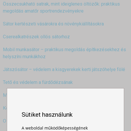
Összecsukható satrak, mint ideiglenes öltözők: praktikus
megoldás amatőr sportrendezvényekre
Sátor kertészeti vásárokra és növénykiállításokra
Cserealkatrészek ollós sátorhoz
Mobil munkasátor – praktikus megoldás építkezésekhez és
helyszíni munkákhoz
Játszósátor – védelem a kisgyerekek kerti játszóhelye fölé
Tető és védelem a fürdődézsának
Mobil kioszk
Kerti sátor szúnyoghálóval
Sütiket használunk
Ollós sátor téli használatának lehetőségei
A weboldal működőképességének