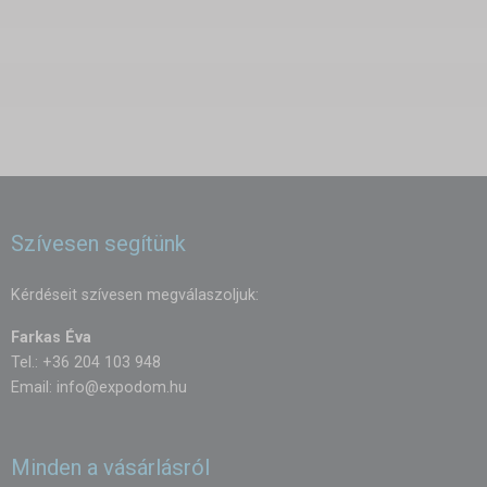
Szívesen segítünk
Kérdéseit szívesen megválaszoljuk:
Farkas Éva
Tel.: +36 204 103 948
Email:
info@expodom.hu
Minden a vásárlásról