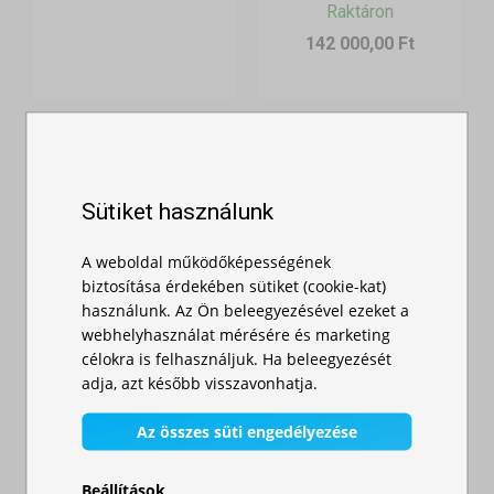
Raktáron
142 000,00 Ft
Sütiket használunk
A weboldal működőképességének
biztosítása érdekében sütiket (cookie-kat)
Gyorsan
használunk. Az Ön beleegyezésével ezeket a
Gyorsan
összecsukható
webhelyhasználat mérésére és marketing
összecsukható
sátor 3x6m -
célokra is felhasználjuk. Ha beleegyezését
sátor 3x4,5m -
alumíni...
adja, azt később visszavonhatja.
alumí...
Raktáron
Raktáron
Az összes süti engedélyezése
252 000,00 Ft
181 000,00 Ft
Beállítások