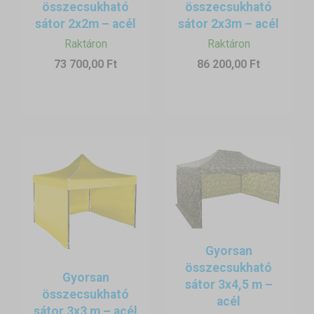
védett mobil koronavírus tesztelési hely kialakításához
összecsukható
összecsukható
ajtóval ellátott
oldalfalat biztosítunk.
sátor 2x2m – acél
sátor 2x3m – acél
Raktáron
Raktáron
A gyorsan felállítható sátrakat a tesztelés teljes folyamata
73 700,00 Ft
86 200,00 Ft
alatt használják. Nagyon hasznosnak bizonyultak nem csak a
mintavételnél, de az adminisztratív teendők lebonyolításában
is.
A mobil tesztállomások a síelőhelyeken is használhatóak.
Ugyanakkor
összecsukható asztalt
is biztosítunk a sátorhoz.
Gyorsan
összecsukható
Gyorsan
sátor 3x4,5 m –
összecsukható
acél
sátor 3x3 m – acél