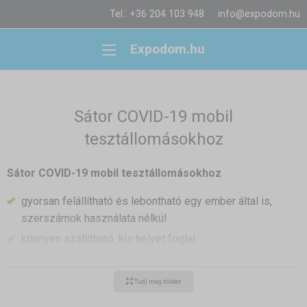
Tel.: +36 204 103 948
info@expodom.hu
Expodom.hu
Sátor COVID-19 mobil
tesztállomásokhoz
Sátor COVID-19 mobil tesztállomásokhoz
gyorsan felállítható és lebontható egy ember által is,
szerszámok használata nélkül
könnyen szállítható, kis helyet foglal
könnyen tisztítható
minden eleme cserélhető
pótalkatrészekkel
Tudj meg többet