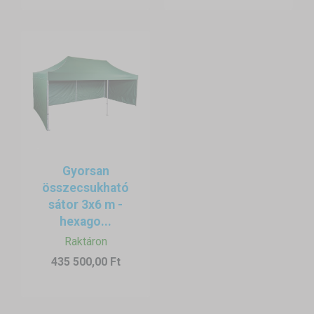
Gyorsan
összecsukható
sátor 3x6 m -
hexago...
Raktáron
435 500,00 Ft