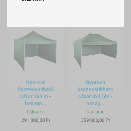
Gyorsan
Gyorsan
összecsukható
összecsukható
sátor 3x3 m -
sátor 3x4,5m -
hexago...
hexag...
Raktáron
Raktáron
291 000,00 Ft
359 000,00 Ft