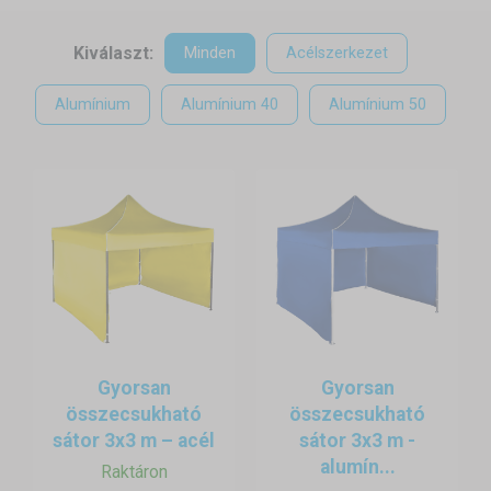
ahhoz, hogy kiszállítsuk a sátrat az Ön által kiválasztott
színben.
Kiválaszt:
Minden
Acélszerkezet
Kerti parti sátor 3x3 - előnyök
Alumínium
Alumínium 40
Alumínium 50
percek alatt felállítható
4 típusú vázzal - a hobbitól a professzionálisig
könnyen karbantartható
állítható magasság
vízhatlan tetőponyva
mobil és könnyen tárolható
Gyorsan
Gyorsan
összecsukható
összecsukható
sátor 3x3 m – acél
sátor 3x3 m -
alumín...
Raktáron