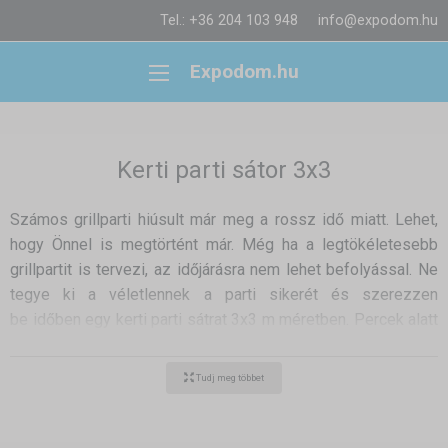
Tel.: +36 204 103 948
info@expodom.hu
Expodom.hu
Kerti parti sátor 3x3
Számos grillparti hiúsult már meg a rossz idő miatt. Lehet,
hogy Önnel is megtörtént már. Még ha a legtökéletesebb
grillpartit is tervezi, az időjárásra nem lehet befolyással. Ne
tegye ki a véletlennek a parti sikerét és szerezzen
be időben egy kerti parti sátrat 3x3 m méretben. Percek alatt
lebonthatja, nem kell mindig a kertjében álljon. Örüljenek a
napsütésnek, majd az első csepp esőnél játszva állítsák fel
Tudj meg többet
a sátrat és a parti folytatódhat.
Hétvégére kerti partit tervez? 1-2 munkanap kell mindössze