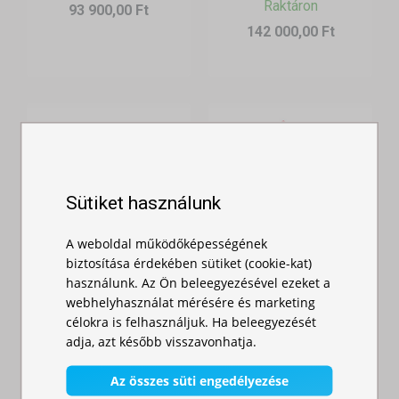
Raktáron
93 900,00 Ft
142 000,00 Ft
Sütiket használunk
A weboldal működőképességének
biztosítása érdekében sütiket (cookie-kat)
Gyorsan
Gyorsan
használunk. Az Ön beleegyezésével ezeket a
webhelyhasználat mérésére és marketing
összecsukható
összecsukható
célokra is felhasználjuk. Ha beleegyezését
sátor 3x3 m -
sátor 3x3m – profi
adja, azt később visszavonhatja.
hexago...
h...
Raktáron
Raktáron
Az összes süti engedélyezése
291 000,00 Ft
389 900,00 Ft