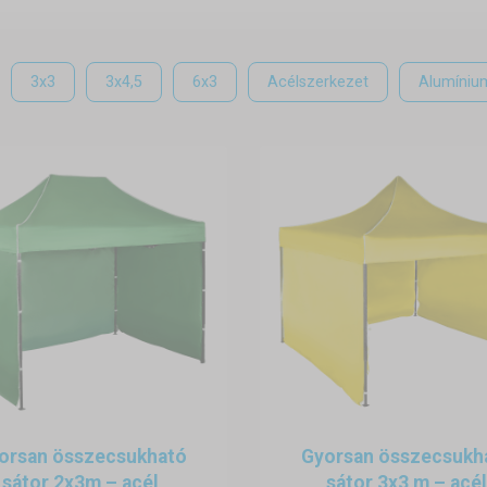
 ki a megfelelő esküvői pavilont, és holnap már az Öné lehet. 
 sátrat az esküvő után is sokrétűen felhasználhatja- kerti pavil
3x3
3x4,5
6x3
Acélszerkezet
Alumíniu
estett, harmonika típusú acélváz, utókezelt felülettel. Ha eszté
a típusú alumínium vázszerkezetek közül válasszon: négyszög
on az alapfelszerelés részét képezi és természetesen vízáll
 rögzítés
 rendszerének köszönhetően az összeszerelés és szétsz
ég semmilyen eszközre. Az eskuvoi pavilonokat cövekkel,
avilonok nem foglalnak nagy helyet és bárhol tárolhatóak.
orsan összecsukható
Gyorsan összecsukh
sátor 2x3m – acél
sátor 3x3 m – acél