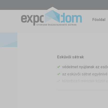
Főoldal
Esküvői sátrak
védelmet nyújtanak az eső
az esküvői sátrat egyénivé t
különböző méretek közül vá
is kialakíthat
biztonságos fedél a zeneka
Szabadtéri esküvőt tervez? 