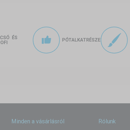
LCSÓ ÉS
PÓTALKATRÉSZEK
OFI
Minden a vásárlásról
Rólunk