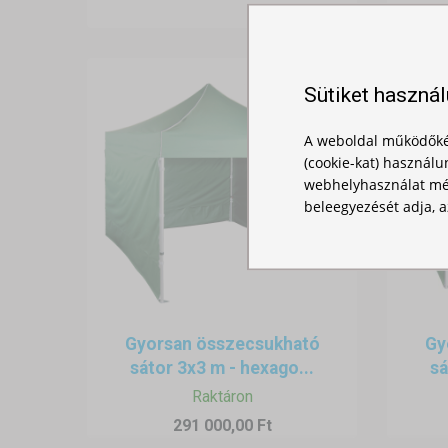
Sütiket haszná
A weboldal működőké
(cookie-kat) használu
webhelyhasználat mér
beleegyezését adja, a
Gyorsan összecsukható
Gy
sátor 3x3 m - hexago...
sá
Raktáron
291 000,00 Ft