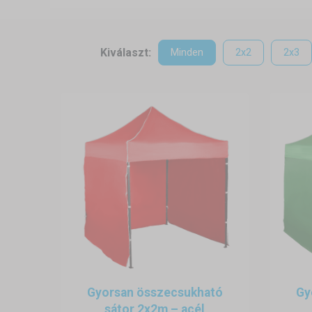
rendelkezésre. Csak válassza
gazdaságos megoldást jelent: a
Kiválaszt:
Minden
2x2
2x3
A sátorváz
Az alapváltozat porfestéssel f
akkor az ugyancsak harmonik
tartóoszlopokkal. A tetővász
rögzítheti.
Összeszerelés, lebontás és
Az ollós/harmonika típusú
kivitelezhető. Nincs szüks
víznehezékkel rögzítheti.
Tárolás
Összecsomagolva az esküvői p
Gyorsan összecsukható
Gy
sátor 2x2m – acél