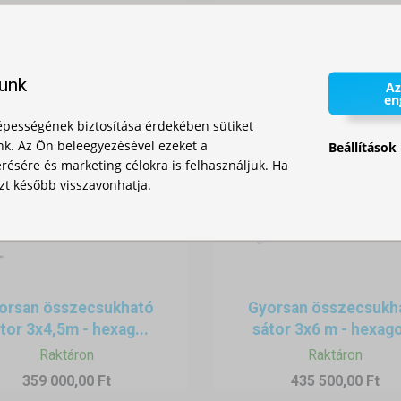
142 000,00 Ft
lunk
Az
en
pességének biztosítása érdekében sütiket
nk. Az Ön beleegyezésével ezeket a
Beállítások
ésére és marketing célokra is felhasználjuk. Ha
zt később visszavonhatja.
orsan összecsukható
Gyorsan összecsukh
tor 3x4,5m - hexag...
sátor 3x6 m - hexago
Raktáron
Raktáron
359 000,00 Ft
435 500,00 Ft