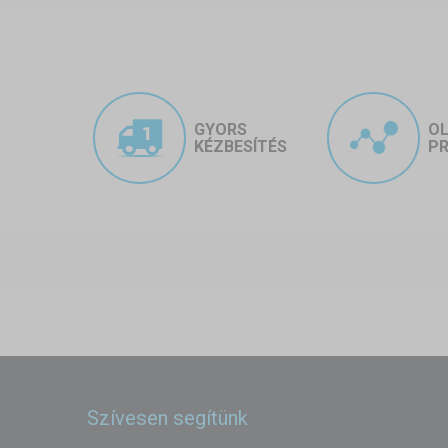
GYORS
O
KÉZBESÍTÉS
PR
Szívesen segítünk