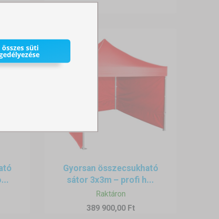
 összes süti
gedélyezése
ató
Gyorsan összecsukható
...
sátor 3x3m – profi h...
Raktáron
389 900,00 Ft