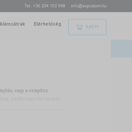
Tel.: +36 204 103 948
info@expodom.hu
klámsátrak
Elérhetőség
0,00 Ft
ágítás, vagy a virágdísz
óak, ezáltal nagyobb tereket
öző méretek és színek állnak