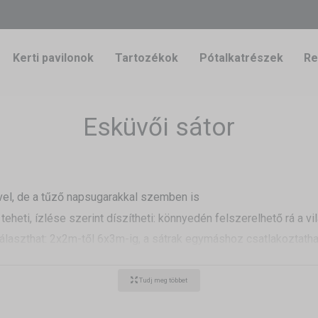
Kerti pavilonok
Tartozékok
Pótalkatrészek
Re
Esküvői sátor
vel, de a tűző napsugarakkal szemben is
eheti, ízlése szerint díszítheti: könnyedén felszerelhető rá a vil
laszthat: 2x2m-től 6x3m-ig, a sátrak egymáshoz csatlakoztathat
r számára, vagy a táncparkett fölé
Tudj meg többet
Az ideális megoldás az Ön számára az eskuvoi sator. Különb