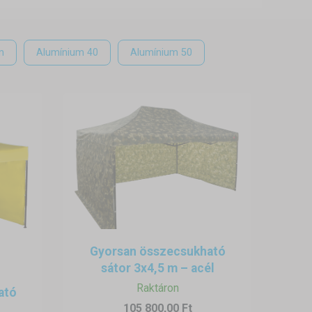
Az eskuvoi pavilon egy nagyon
onként vagy party sátorként.
m
Alumínium 40
Alumínium 50
tikusabb kivitelezést szeretne,
letú, vagy profi hatszögletű
ó. Az oldalfalakat tépőzárral
erelés néhány percen belül
 horgonyzó hevederrel, vagy
Gyorsan összecsukható
sátor 3x4,5 m – acél
Raktáron
ató
105 800,00 Ft