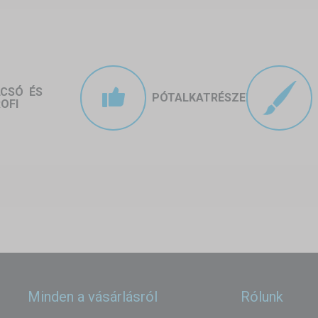
LCSÓ ÉS
PÓTALKATRÉSZEK
OFI
Minden a vásárlásról
Rólunk