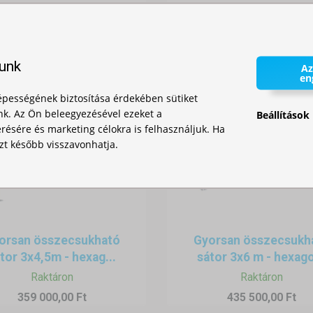
142 000,00 Ft
lunk
Az
en
pességének biztosítása érdekében sütiket
nk. Az Ön beleegyezésével ezeket a
Beállítások
ésére és marketing célokra is felhasználjuk. Ha
zt később visszavonhatja.
orsan összecsukható
Gyorsan összecsukh
tor 3x4,5m - hexag...
sátor 3x6 m - hexago
Raktáron
Raktáron
359 000,00 Ft
435 500,00 Ft