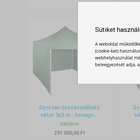
Sütiket haszná
A weboldal működőké
(cookie-kat) használu
webhelyhasználat mér
beleegyezését adja, a
Gyorsan összecsukható
Gy
sátor 3x3 m - hexago...
sá
Raktáron
291 000,00 Ft