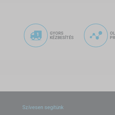
GYORS
O
KÉZBESÍTÉS
PR
Szívesen segítünk