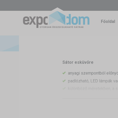
Főoldal
Sátor esküvőre
anyagi szempontból előny
padlózható, LED lámpák va
különböző méretekben, a sá
esküvő után is felhasználha
Nem hagyományos, de romant
nyújtanak a vendégek számára