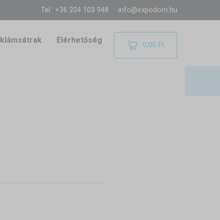
Tel.: +36 204 103 948
info@expodom.hu
klámsátrak
Elérhetőség
0,00 Ft
 esküvői sátrak elég helyet
 esküvői sátrak felhasználási