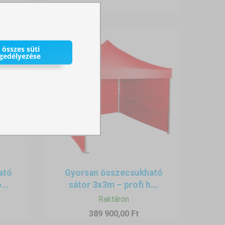
 összes süti
gedélyezése
ató
Gyorsan összecsukható
...
sátor 3x3m – profi h...
Raktáron
389 900,00 Ft