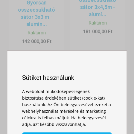
összecsukható
Gyorsan
szabadban. A megfelelő sátor kiválasztása, a szükséges kiegészítők
sátor 3x4,5m -
összecsukható
– például összecsukható asztalok – beszerzése, valamint az esztétika
alumí...
sátor 3x3 m -
és a kényelem figyelembevétele kulcsfontosságú a sikerhez. A
Raktáron
alumín...
sátrak rugalmasságának köszönhetően funkcionális, kényelmes és
181 000,00 Ft
Raktáron
vonzó tér alakítható ki, amely vonzza a vendégeket és felejthetetlen
hangulatot teremt minden eseményen.
142 000,00 Ft
Sütiket használunk
A weboldal működőképességének
biztosítása érdekében sütiket (cookie-kat)
használunk. Az Ön beleegyezésével ezeket a
webhelyhasználat mérésére és marketing
Összecsukható
célokra is felhasználjuk. Ha beleegyezését
műanyag asztal
adja, azt később visszavonhatja.
Gyorsan
Raktáron
összecsukható