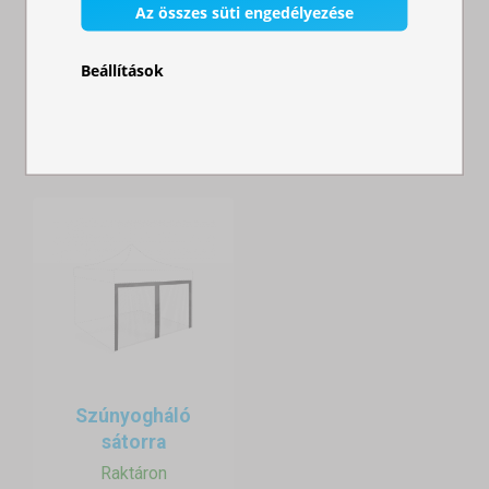
Az összes süti engedélyezése
52 000,00 Ft
sátor 3x3 m -
hexago...
Beállítások
Raktáron
291 000,00 Ft
Szúnyogháló
sátorra
Raktáron