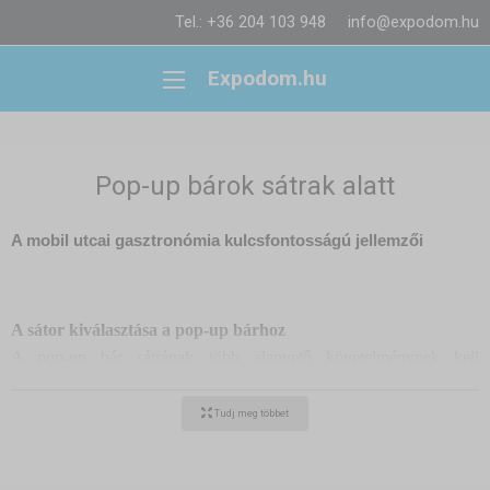
Tel.: +36 204 103 948
info@expodom.hu
Expodom.hu
Pop-up bárok sátrak alatt
A mobil utcai gasztronómia kulcsfontosságú jellemzői
A sátor kiválasztása a pop-up bárhoz
A pop-up bár sátrának több alapvető követelménynek kell
megfelelnie: legyen tágas, stabil és időjárásálló. Az ideális
megoldást az Expodum sátrak és partisátrak jelentik, amelyek
Tudj meg többet
egyszerű szerelhetőséget és nagy belső teret kombinálnak. Az
Expodum sátrak különösen népszerűek az élelmiszeres kamionok