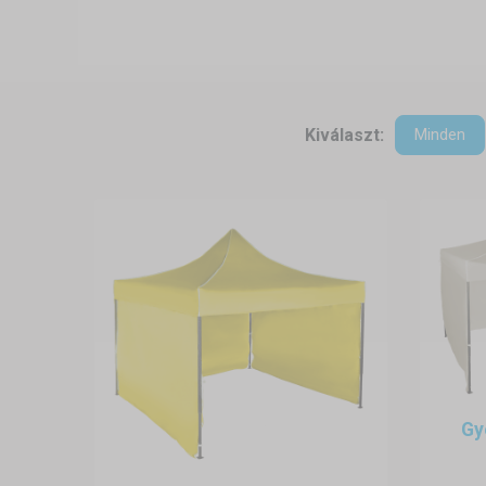
A mobil munkasátorral ott alakí
Könnyen szállítható, kis helyen 
A mobil munkapont gyakorl
Kiválaszt:
Minden
Kültéri építőipari munkák
Legyen szó falazásról, szere
Védelem az időjárás ellen
Eső, szél, erős napsütés? A
Helyszíni szerelési- és s
Villanyszerelők, vízvezeték-
beavatkozás helyszínén.
Ideiglenes raktárak és mű
A mobil sátor használható 
praktikusan.
Gy
Ez a mobil fedett munkapont ideá
a helyszínen.