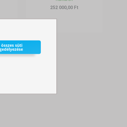
252 000,00 Ft
 összes süti
gedélyezése