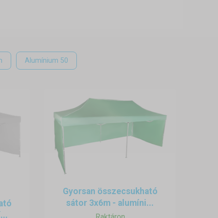
dvaron, parkolóban vagy terepen.
m
Alumínium 50
ek, anyagoknak és a munkának is.
dályozza a munkát.
ó, fedett munkateret a
másként – gyorsan és
Gyorsan összecsukható
sátor 3x6m - alumíni...
ató
mobilitást biztosítva közvetlenül
...
Raktáron