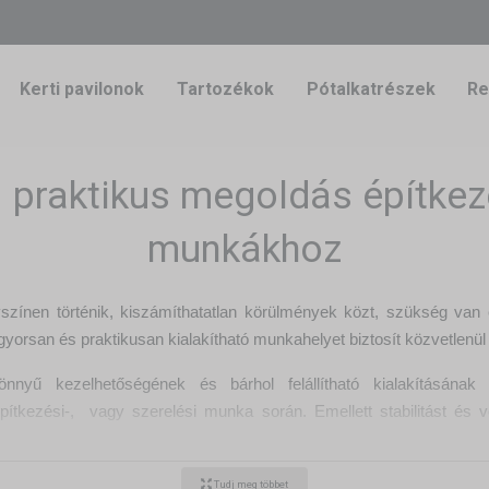
Kerti pavilonok
Tartozékok
Pótalkatrészek
Re
praktikus megoldás építkez
munkákhoz
színen történik, kiszámíthatatlan körülmények közt, szükség van 
gyorsan és praktikusan kialakítható munkahelyet biztosít közvetlen
nnyű kezelhetőségének és bárhol felállítható kialakításának 
ítkezési-, vagy szerelési munka során. Emellett stabilitást és 
 vihetsz
Tudj meg többet