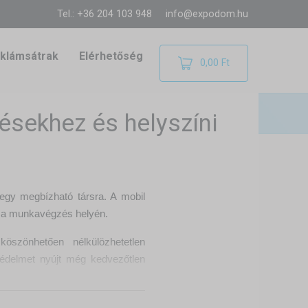
Tel.: +36 204 103 948
info@expodom.hu
klámsátrak
Elérhetőség
0,00 Ft
ésekhez és helyszíni
egy megbízható társra. A mobil
ül a munkavégzés helyén.
köszönhetően nélkülözhetetlen
védelmet nyújt még kedvezőtlen