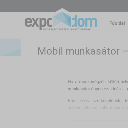
Főoldal
Mobil munkasátor – 
Ha a munkavégzés kültéri hely
munkasátor éppen ezt kínálja – 
Erős ollós szerkezetének, kö
segédeszközzé válik minden ép
időjárási körülmények között is.
Munkapont, amit magaddal