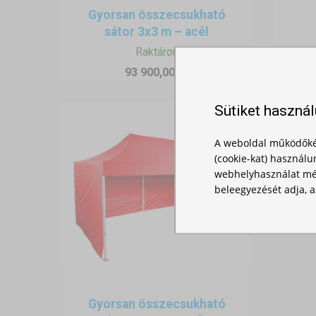
Gyorsan összecsukható
sátor 3x3 m – acél
Raktáron
93 900,00 Ft
Sütiket haszná
A weboldal működőké
(cookie-kat) használu
webhelyhasználat mér
beleegyezését adja, a
Gyorsan összecsukható