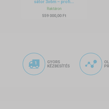
sátor 3x6m – profi...
Raktáron
559 000,00 Ft
GYORS
O
KÉZBESÍTÉS
PR