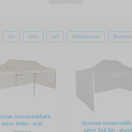
thatsz ki munkaterületet, ahol épp szükség van rá – építkezésen, u
elfér és egyszerűen tárolható, amikor nincs használatban.
ati felhasználása:
3x3
3x4,5
6x3
Acélszerkezet
Alumíniu
lésről vagy felújításról – a sátor fedett teret biztosít az eszközökn
 sátor megóvja a felszerelést, és biztosítja, hogy az időjárás ne aka
zervizmunkák
szerelők, technikusok – mindenki értékelni fogja a gyorsan felállíthat
helyek
ideiglenes műhelyként, szerszámtárolóként vagy akár csomagolóállo
orsan összecsukható
Gyorsan összecsukh
sátor 3x6m - acél
lis az építőiparban történő ideiglenes használatra, rugalmasságot és 
sátor 3x4,5m - alumí