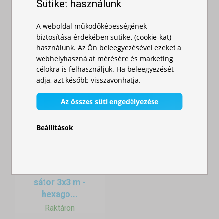
Sütiket használunk
181 000,00 Ft
93 900,00 Ft
A weboldal működőképességének
biztosítása érdekében sütiket (cookie-kat)
használunk. Az Ön beleegyezésével ezeket a
A rugalmasság alapkövetelmény
webhelyhasználat mérésére és marketing
célokra is felhasználjuk. Ha beleegyezését
Az árusok tudják: nincs két egyforma nap – egyszer napsütés,
adja, azt később visszavonhatja.
máskor szél, egyik nap 2 m² hely, máskor 6. Ezért fontos, hogy a
sátor alkalmazkodjon:
Az összes süti engedélyezése
Különböző méretek
: 2×2 m, 3×3 m, 3×6 m, 2×3 m, 3×4,5 m
Beállítások
Oldalfal opciók
: teljes, ablakos, cipzáras
Félfalak
– pultos kiszolgáláshoz ideális
Esőcsatornák, összekötők
– több sátor összekapcsolásához
Gyorsan
összecsukható
A sátor, ami segít eladni
sátor 3x3 m -
hexago...
Ma már nem elég jelen lenni – ki is kell tűnni. Egy egyedi
Raktáron
nyomtatású sátor hatékony reklám a helyszínen: