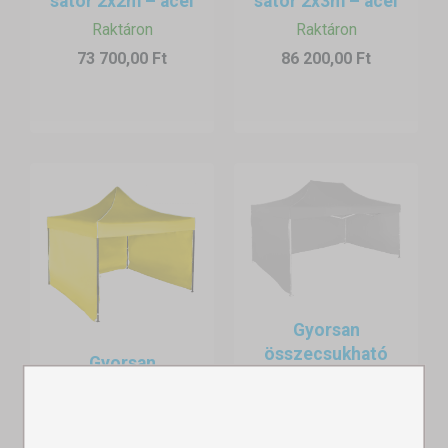
sátor 2x2m – acél
sátor 2x3m – acél
Raktáron
Raktáron
73 700,00 Ft
86 200,00 Ft
Gyorsan
összecsukható
Gyorsan
sátor 3x4,5m -
összecsukható
alumí...
sátor 3x3 m – acél
Raktáron
Raktáron