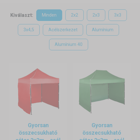
szúnyoghálók, ajtók
Könnyű szállítás és kezelés
– kompakt méret, hordtáska
Kiválaszt:
Minden
2x2
2x3
3x3
Egyetlen sátorral mobil üzlete lehet, amit bárhová magával vihet –
piacra, fesztiválra, farmra vagy akár az utcasarokra.
3x4,5
Acélszerkezet
Alumínium
Alumínium 40
Gyorsan
Gyorsan
összecsukható
összecsukható