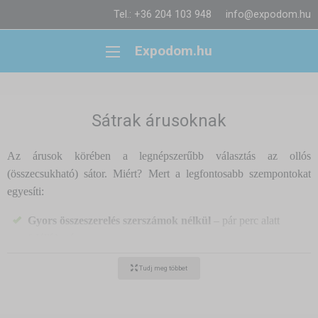
Tel.: +36 204 103 948
info@expodom.hu
Expodom.hu
Sátrak árusoknak
Az árusok körében a legnépszerűbb választás az ollós
(összecsukható) sátor. Miért? Mert a legfontosabb szempontokat
egyesíti:
Gyors összeszerelés szerszámok nélkül
– pár perc alatt
felállítható
Stabil szerkezet
– alumínium vagy acél, szélálló kivitel
Tudj meg többet
Vízálló tető
– megóvja Önt és az árut az esőtől
Bővíthetőség és kiegészítők
– oldalfalak, félfalak,