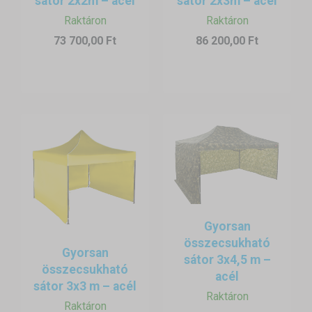
sátor 2x2m – acél
sátor 2x3m – acél
A ponyvagarazs felállítása és lebontása pár percig tart.
Szerszámok nélkül, legfennebb egy ember segítségével
Raktáron
Raktáron
felépítheti a sátorgarázsát. A tetőponyva természetesen
73 700,00 Ft
86 200,00 Ft
vízálló és a hozzá csatolható oldalponyvák segítségével
minden oldalról megvédheti autóját. Nem feledkezzen meg a
megfelelő rögzítésről, ehhez rögzítő cövekeket, rögzítő
hevedereket vagy víznehezékeket egyaránt megtalál
kínálatunkban.
Tárolás
Amennyiben hosszabb időre kívánja tárolni sator garazsat,
fontos, hogy előzetesen jól szárítsa meg a tetőponyvát a
penészedés elkerülésének érdekében.
Gyorsan
összecsukható
Gyorsan
sátor 3x4,5 m –
összecsukható
acél
sátor 3x3 m – acél
Raktáron
Raktáron