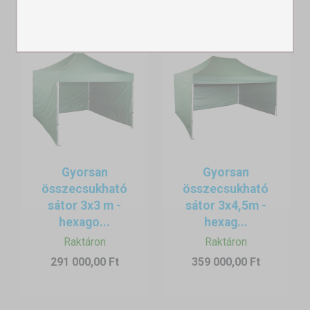
Gyorsan
Gyorsan
összecsukható
összecsukható
sátor 3x3 m -
sátor 3x4,5m -
hexago...
hexag...
Raktáron
Raktáron
291 000,00 Ft
359 000,00 Ft