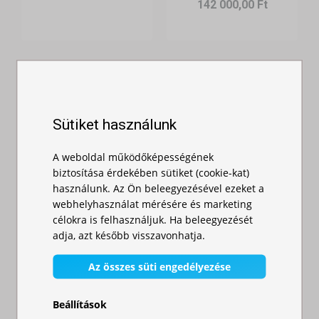
142 000,00 Ft
Sütiket használunk
A weboldal működőképességének
Gyorsan
biztosítása érdekében sütiket (cookie-kat)
Gyorsan
összecsukható
használunk. Az Ön beleegyezésével ezeket a
összecsukható
sátor 3x6m -
webhelyhasználat mérésére és marketing
sátor 3x4,5m -
célokra is felhasználjuk. Ha beleegyezését
alumíni...
alumí...
adja, azt később visszavonhatja.
Raktáron
Raktáron
252 000,00 Ft
Az összes süti engedélyezése
181 000,00 Ft
Beállítások