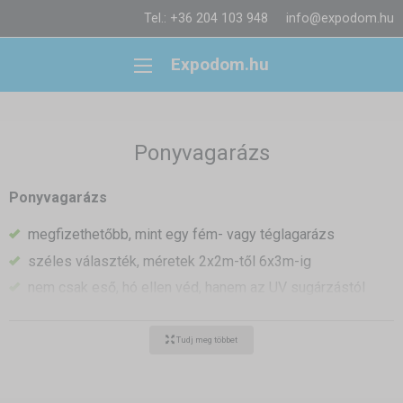
Tel.: +36 204 103 948
info@expodom.hu
Expodom.hu
Ponyvagarázs
Ponyvagarázs
megfizethetőbb, mint egy fém- vagy téglagarázs
széles választék, méretek 2x2m-től 6x3m-ig
nem csak eső, hó ellen véd, hanem az UV sugárzástól
való károsodástól is
hordozható garázs és mobil műhely
Tudj meg többet
a felállítását egyedül is el tudja végezni
Aggódik; amiért autója ki van téve az időjárás