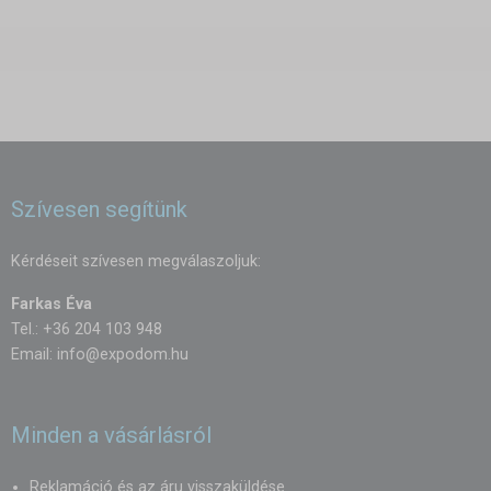
Szívesen segítünk
Kérdéseit szívesen megválaszoljuk:
Farkas Éva
Tel.: +36 204 103 948
Email:
info@expodom.hu
Minden a vásárlásról
Reklamáció és az áru visszaküldése