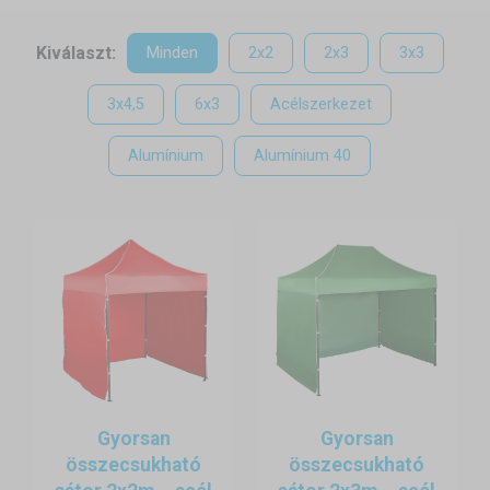
viszontagságainak, eső és hó áztatja, vagy a tűző nap
égeti? Amennyiben nem tud garázst építeni, elegáns
Kiválaszt:
Minden
2x2
2x3
3x3
megoldást jelent a sátorgarázs. A nyitott garázsok
helyettesíthetik a hagyományos garázsokat és ugyanúgy
3x4,5
6x3
Acélszerkezet
megvédik autóját. Ráadásul bármikor áthelyezheti, így
Alumínium
Alumínium 40
gyakorlatilag bárhol kialakíthat egy garázst. Használata
széleskörű: használhatja sator garazsként, de műhelyként
vagy tárolóként is a mezőgazdasági gépei számára.
Szerkezet
Több típusú szerkezetből választhat. Szükségletei szerint
választhat alumínium, vagy acél szerkezetű garázst. Azok
számára, akik autójuknak - gépüknek különlöges helyet
kívánnak kialakítani, a két fajta méretben is kapható,
hexagonális alumínium sátrainkat ajánljuk.
Gyorsan
Gyorsan
összecsukható
összecsukható
Felállítás, lebontás és rögzítés