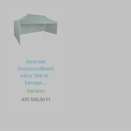
Gyorsan
összecsukható
sátor 3x6 m -
hexago...
Raktáron
435 500,00 Ft