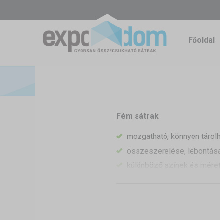
Főoldal
Fém sátrak
mozgatható, könnyen tárol
összeszerelése, lebontás
különböző színek és méret
egymáshoz csatlakoztathat
felületeket is ki lehet alakít
cserealkatrészek mindig k