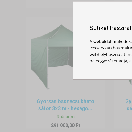
Sütiket haszná
A weboldal működőké
(cookie-kat) használu
webhelyhasználat mér
beleegyezését adja, a
Gyorsan összecsukható
Gy
sátor 3x3 m - hexago...
sá
Raktáron
291 000,00 Ft