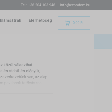
Tel.: +36 204 103 948
info@expodom.hu
klámsátrak
Elérhetőség
0,00 Ft
z közül választhat -
s és stabil, és előnyük,
zszerkezetünk van, az alap
fém pavilonok tetővászna
űen, tépőzár segítségével
kban talál továbbá oldalfalat
zítés