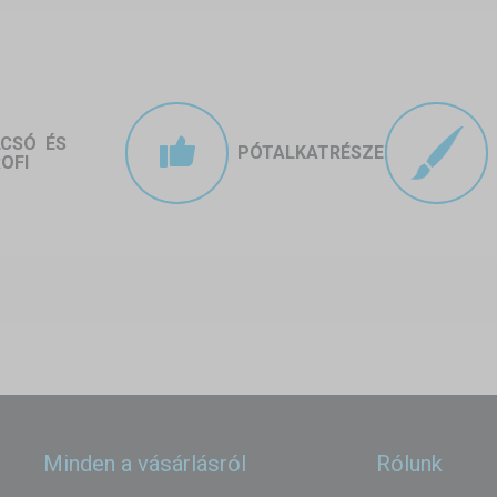
LCSÓ ÉS
PÓTALKATRÉSZEK
OFI
Minden a vásárlásról
Rólunk