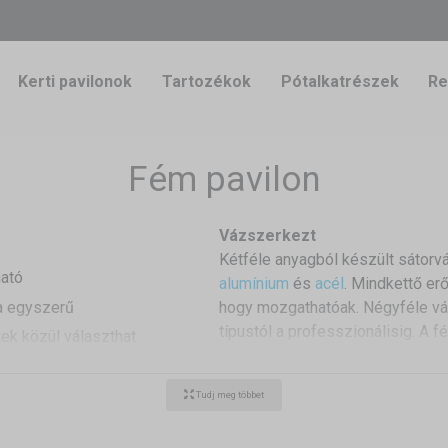
Kerti pavilonok
Tartozékok
Pótalkatrészek
Re
Fém pavilon
Vázszerkezt
Kétféle anyagból készült sátorvá
ható
alumínium
és
acél
. Mindkettő erő
a egyszerű
hogy mozgathatóak. Négyféle vá
típustól a professzionálisig. A 
ek közül választhat
vízhatlan, az oldalfalak egyszer
óak, így nagyobb
csatlakoznak a tetőhöz. Ajánlatun
ani
Tudj meg többet
ajtóval, vagy ablakkal is.
észleten
Összeszerelés, lebontás, rög