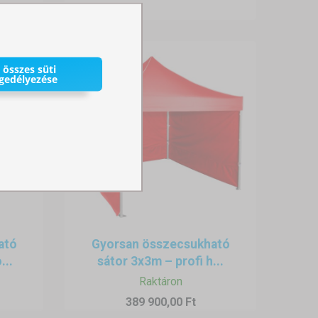
 összes süti
gedélyezése
ató
Gyorsan összecsukható
...
sátor 3x3m – profi h...
Raktáron
389 900,00 Ft