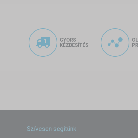
GYORS
O
KÉZBESÍTÉS
PR
Szívesen segítünk