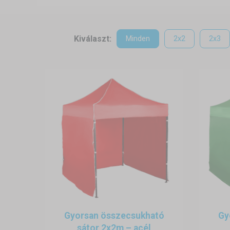
A fém pavilonok széleskörűen
segítséget jelentenek, ha gy
megvédeni valamit, ugyana
Kiválaszt:
Minden
2x2
2x3
kiválóak. Szerszámok haszná
felépül a fém sátor. Öt m
választhat.
Sürgősen van szüksége az ö
24 órán belül gyorsfutárral ház
Gyorsan összecsukható
Gy
sátor 2x2m – acél