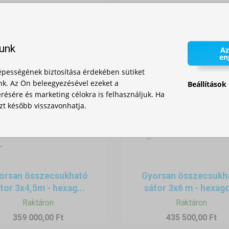
142 000,00 Ft
lunk
Az
en
pességének biztosítása érdekében sütiket
nk. Az Ön beleegyezésével ezeket a
Beállítások
ésére és marketing célokra is felhasználjuk. Ha
zt később visszavonhatja.
orsan összecsukható
Gyorsan összecsukh
tor 3x4,5m - hexag...
sátor 3x6 m - hexago
Raktáron
Raktáron
359 000,00 Ft
435 500,00 Ft