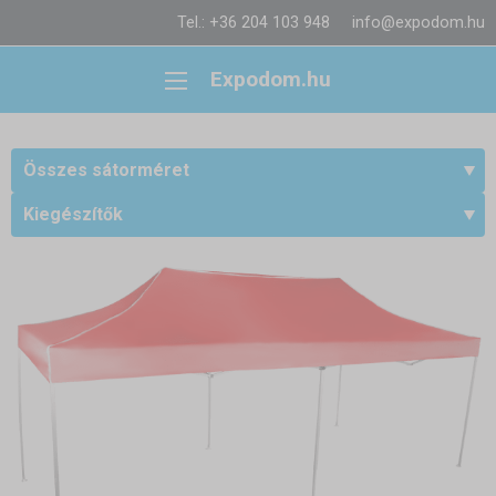
Tel.: +36 204 103 948
info@expodom.hu
Expodom.hu
Összes sátorméret
Kiegészítők