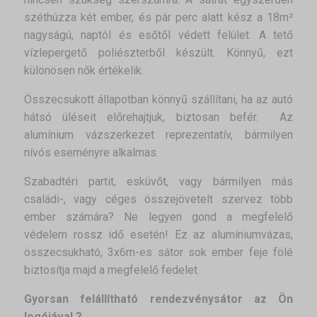
széthúzza két ember, és pár perc alatt kész a 18m²
nagyságú, naptól és esőtől védett felület. A tető
vízlepergető poliészterből készült. Könnyű, ezt
különösen nők értékelik.
Összecsukott állapotban könnyű szállítani, ha az autó
hátsó üléseit előrehajtjuk, biztosan befér. Az
alumínium vázszerkezet reprezentatív, bármilyen
nívós eseményre alkalmas.
Szabadtéri partit, esküvőt, vagy bármilyen más
családi-, vagy céges összejövetelt szervez több
ember számára? Ne legyen gond a megfelelő
védelem rossz idő esetén! Ez az alumíniumvázas,
összecsukható, 3x6m-es sátor sok ember feje fölé
biztosítja majd a megfelelő fedelet.
Gyorsan felállítható rendezvénysátor az Ön
logójával ?