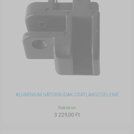
ALUMÍNIUM SÁTORRUDAK CSATLAKOZÓELEME
Raktáron
3 229,00 Ft