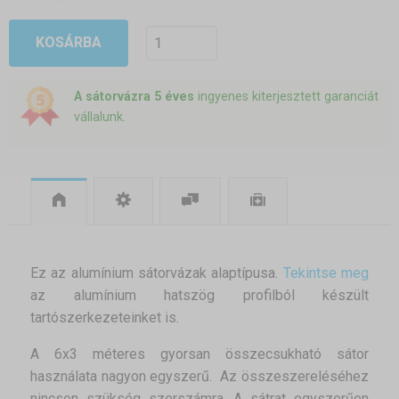
KOSÁRBA
A sátorvázra 5 éves
ingyenes kiterjesztett garanciát
vállalunk.
Ez az alumínium sátorvázak alaptípusa.
Tekintse meg
az alumínium hatszög profilból készült
tartószerkezeteinket is.
A 6x3 méteres gyorsan összecsukható sátor
használata nagyon egyszerű. Az összeszereléséhez
nincsen szükség szerszámra. A sátrat egyszerűen