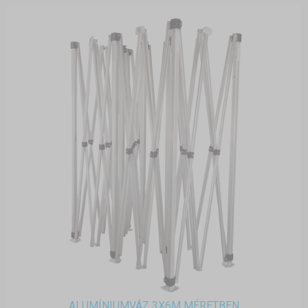
ALUMÍNIUMVÁZ 3X6M MÉRETBEN