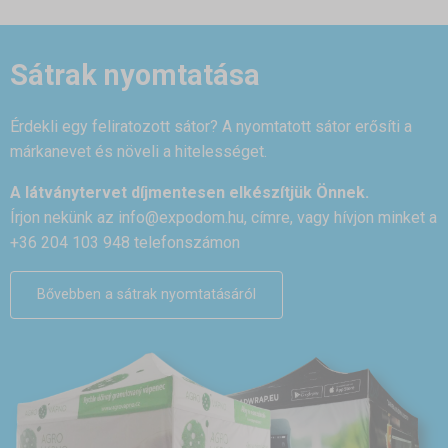
Sátrak nyomtatása
Érdekli egy feliratozott sátor? A nyomtatott sátor erősíti a
márkanevet és növeli a hitelességet.
A látványtervet díjmentesen elkészítjük Önnek.
Írjon nekünk az
info@expodom.hu
, címre, vagy hívjon minket a
+36 204 103 948 telefonszámon
Bővebben a sátrak nyomtatásáról