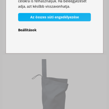
célokra is felhasználjuk. Ha beleegyezését
adja, azt később visszavonhatja.
Az összes süti engedélyezése
SZÚNYOGHÁLÓ SÁTORRA
Beállítások
Raktáron
11 990,00 Ft