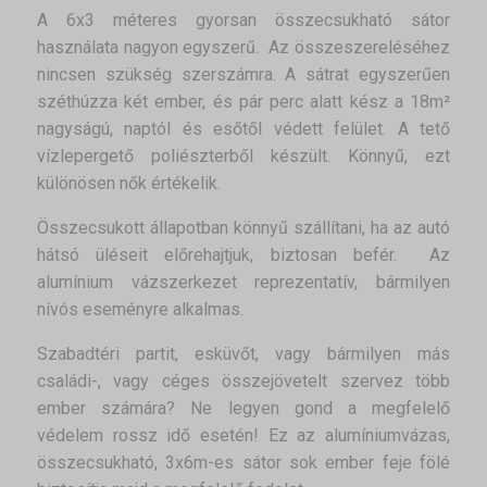
A 6x3 méteres gyorsan összecsukható sátor
használata nagyon egyszerű. Az összeszereléséhez
nincsen szükség szerszámra. A sátrat egyszerűen
széthúzza két ember, és pár perc alatt kész a 18m²
nagyságú, naptól és esőtől védett felület. A tető
vízlepergető poliészterből készült. Könnyű, ezt
különösen nők értékelik.
Összecsukott állapotban könnyű szállítani, ha az autó
hátsó üléseit előrehajtjuk, biztosan befér. Az
alumínium vázszerkezet reprezentatív, bármilyen
nívós eseményre alkalmas.
Szabadtéri partit, esküvőt, vagy bármilyen más
családi-, vagy céges összejövetelt szervez több
ember számára? Ne legyen gond a megfelelő
védelem rossz idő esetén! Ez az alumíniumvázas,
összecsukható, 3x6m-es sátor sok ember feje fölé