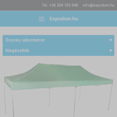
Tel.: +36 204 103 948
info@expodom.hu
Expodom.hu
Összes sátorméret
Kiegészítők