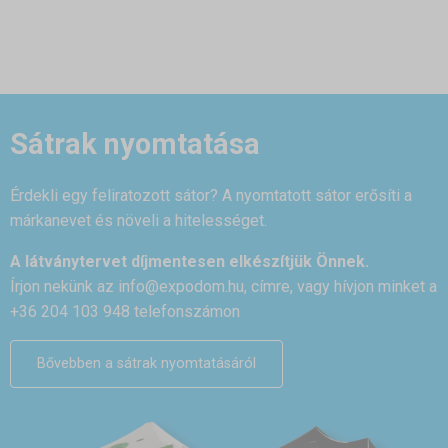
Sátrak nyomtatása
Érdekli egy feliratozott sátor? A nyomtatott sátor erősíti a
márkanevet és növeli a hitelességet.
A látványtervet díjmentesen elkészítjük Önnek.
Írjon nekünk az
info@expodom.hu
, címre, vagy hívjon minket a
+36 204 103 948 telefonszámon
Bővebben a sátrak nyomtatásáról