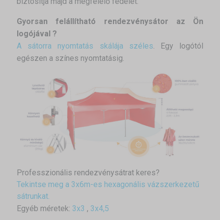
biztosítja majd a megfelelő fedelet.
Gyorsan felállítható rendezvénysátor az Ön
logójával ?
A sátorra nyomtatás skálája széles
. Egy logótól
egészen a színes nyomtatásig.
Professzionális rendezvénysátrat keres?
Tekintse meg a 3x6m-es hexagonális vázszerkezetű
sátrunkat.
Egyéb méretek:
3x3
,
3x4,5