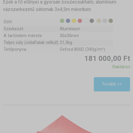
Ezek a fő előnyei a gyorsan összecsukható, alumínium
vázszerkezetű sátornak 3x4,5m méretben.
Szín:
Szerkezet:
Alumínium
A tartóelem mérete:
30x30mm
Teljes súly (oldalfalak nélkül):
21,3kg
Tetőponyva:
Oxford 800D (340g/m²)
181 000,00 Ft
Raktáron
Tovább >>