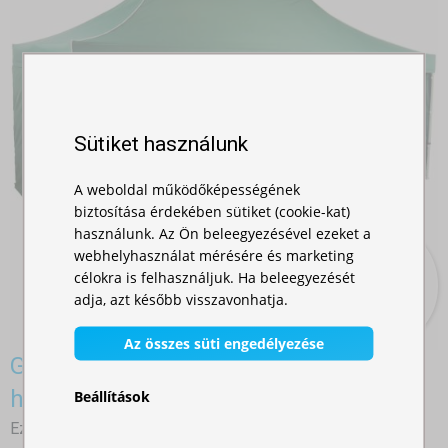
Sütiket használunk
A weboldal működőképességének
biztosítása érdekében sütiket (cookie-kat)
használunk. Az Ön beleegyezésével ezeket a
webhelyhasználat mérésére és marketing
célokra is felhasználjuk. Ha beleegyezését
adja, azt később visszavonhatja.
Az összes süti engedélyezése
Gyorsan összecsukható sátor 3x6 m -
hexagonális alumínium
Beállítások
Ez egy robusztus rendezvénysátor - összecsukható