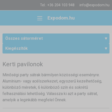
Tel.: +36 204 103 948
info@expodom.hu
Expodom.hu
Összes sátorméret
Kiegészítők
Kerti pavilonok
Minőségi party sátrak bármilyen közösségi eseményre.
Alumínium- vagy acélszerkezet, egyszerű kezelhetőség,
különböző méretek, 6 különböző szín és sokrétű
felhasználási lehetőség. Válassza ki azt a party sátrat,
amelyik a leginkább megfelel Önnek.