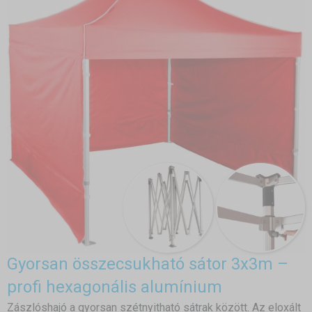
Gyorsan összecsukható sátor 3x3m –
profi hexagonális alumínium
Zászlóshajó a gyorsan szétnyitható sátrak között. Az eloxált