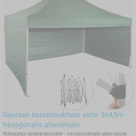
Gyorsan összecsukható sátor 3x4,5m -
hexagonális alumínium
Robusztus rendezvénysátor - összecsukható sátorvázzal.