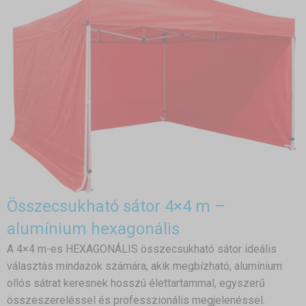
Összecsukható sátor 4×4 m –
alumínium hexagonális
A 4×4 m-es HEXAGONÁLIS összecsukható sátor ideális
választás mindazok számára, akik megbízható, alumínium
ollós sátrat keresnek hosszú élettartammal, egyszerű
összeszereléssel és professzionális megjelenéssel.