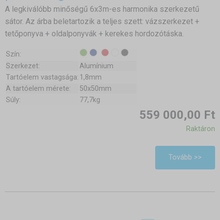
A legkiválóbb minőségű 6x3m-es harmonika szerkezetű
sátor. Az árba beletartozik a teljes szett: vázszerkezet +
tetőponyva + oldalponyvák + kerekes hordozótáska.
Szín:
Szerkezet:
Alumínium
Tartóelem vastagsága:
1,8mm
A tartóelem mérete:
50x50mm
Súly:
77,7kg
559 000,00 Ft
Raktáron
Tovább >>