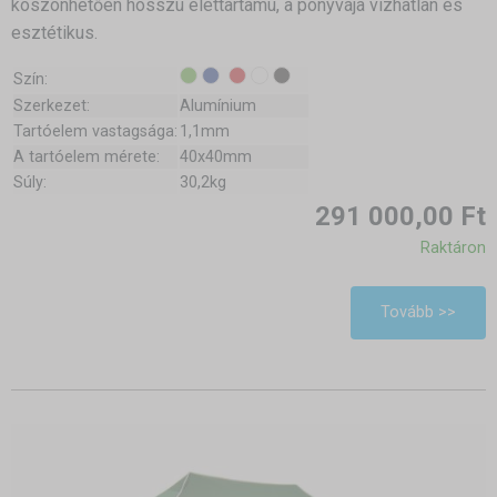
köszönhetően hosszú élettartamú, a ponyvája vízhatlan és
esztétikus.
Szín:
Szerkezet:
Alumínium
Tartóelem vastagsága:
1,1mm
A tartóelem mérete:
40x40mm
Súly:
30,2kg
291 000,00 Ft
Raktáron
Tovább >>