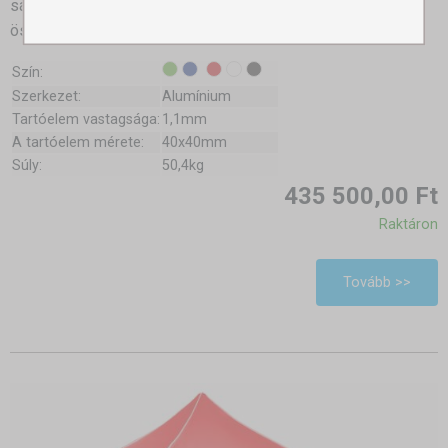
sátorvázzal. Esztétikus, könnyen felállítható és
összecsukható.
Szín:
Szerkezet:
Alumínium
Tartóelem vastagsága:
1,1mm
A tartóelem mérete:
40x40mm
Súly:
50,4kg
435 500,00 Ft
Raktáron
Tovább >>