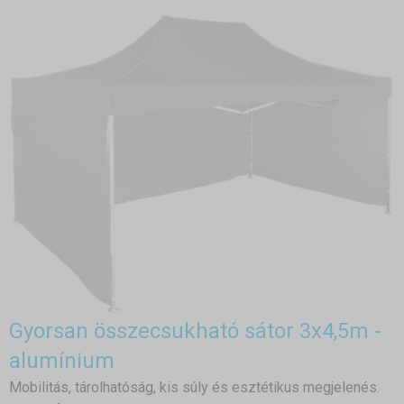
Gyorsan összecsukható sátor 3x4,5m -
alumínium
Mobilitás, tárolhatóság, kis súly és esztétikus megjelenés.