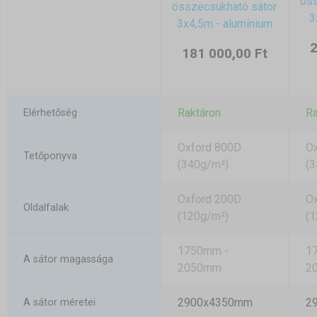
öss
összecsukható sátor
3
3x4,5m - alumínium
2
181 000,00 Ft
Raktáron
Ra
Elérhetőség
Oxford 800D
O
Tetőponyva
(340g/m²)
(3
Oxford 200D
O
Oldalfalak
(120g/m²)
(1
1750mm -
1
A sátor magassága
2050mm
2
2900x4350mm
2
A sátor méretei