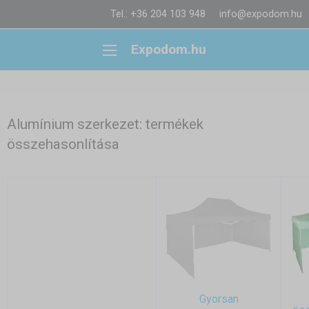
Tel.: +36 204 103 948
info@expodom.hu
Expodom.hu
Alumínium szerkezet: termékek
összehasonlítása
Gyorsan