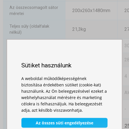
Az összecsomagolt sátor
200x260x1480mm
2
méretei
Teljes súly (oldalfalak
21,3kg
27
nélkül)
30x30mm
3
A tartóelem mérete
2800-3050mm
2
Csúcsmagasság
Sütiket használunk
Magassági fokozatok
4
4
A weboldal működőképességének
száma
biztosítása érdekében sütiket (cookie-kat)
használunk. Az Ön beleegyezésével ezeket a
Alumínium
Al
Szerkezet
webhelyhasználat mérésére és marketing
célokra is felhasználjuk. Ha beleegyezését
A szerkezet felületi
-
-
adja, azt később visszavonhatja.
kezelése
Az összes süti engedélyezése
181 000,00 Ft
2
Ár