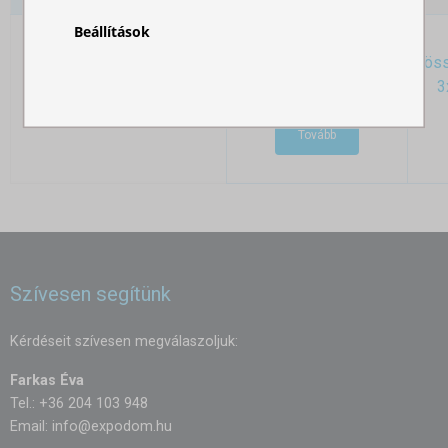
Beállítások
Gyorsan
összecsukható sátor
öss
3x4,5m - alumínium
3
Tovább
Szívesen segítünk
Kérdéseit szívesen megválaszoljuk:
Farkas Éva
Tel.: +36 204 103 948
Email:
info@expodom.hu