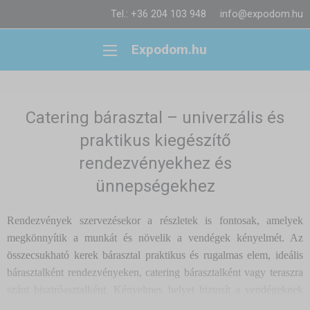
Tel.: +36 204 103 948
info@expodom.hu
Expodom.hu
Catering bárasztal – univerzális és
praktikus kiegészítő
rendezvényekhez és
ünnepségekhez
Rendezvények szervezésekor a részletek is fontosak, amelyek
megkönnyítik a munkát és növelik a vendégek kényelmét. Az
összecsukható kerek bárasztal praktikus és rugalmas elem, ideális
bárasztalként rendezvényeken, catering bárasztalként vagy teraszra
szánt bisztróasztalként. Kényelmes helyet biztosít a vendégeknek
állva beszélgetni, italokat vagy kisebb harapnivalókat elhelyezni,