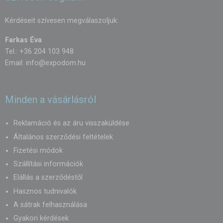
vagy huzat ráadásul vizuálisan is átalakítja az asztalt, és harmonizál
az ünnepség dekorációjával.
Kérdéseit szívesen megválaszoljuk:
Farkas Éva
Tel.: +36 204 103 948
Email:
info@expodom.hu
Minden a vásárlásról
Reklamáció és az áru visszaküldése
Általános szerződési feltételek
Fizetési módok
Szállítási információk
Elállás a szerződéstől
Hasznos tudnivalók
A sátrak felhasználása
Gyakori kérdések