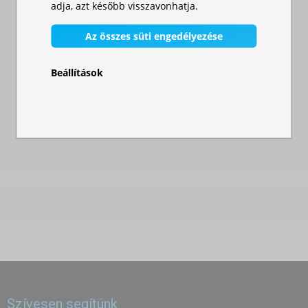
adja, azt később visszavonhatja.
ideális választás. Elég elegáns terítőkkel vagy stretch huzatokkal
Raktáron
Raktáron
kiegészíteni, amelyek professzionális és stílusos megjelenést adnak
Az összes süti engedélyezése
98 500,00 Ft
52 000,00 Ft
az asztaloknak. A vendégek természetesen gyűlnek össze körülötte,
beszélgetnek és élvezik a közös hangulatot.
Beállítások
Bisztróasztal teraszra és vendéglátóhelyekre
Az összecsukható bisztró- vagy bárasztalok teraszra kiválóan
alkalmasak éttermekbe, bárokba vagy bisztrókba is. Praktikus
helyet biztosítanak azoknak a vendégeknek, akik állva vagy rövid
ideig ülve szeretnének elfogyasztani egy italt vagy ételt. A tartós
szerkezet hosszú élettartamot garantál beltéri és kültéri használat
esetén is.
Kertek és otthoni ünnepségek
Az összecsukható bárasztal terítővel kisebb eseményekre is ideális –
grillezésekre, születésnapi bulikra vagy nyári partikra. Praktikus
helyet biztosít az italok és harapnivalók számára, a rendezvény után
pedig egyszerűen összecsukható és elrakható. Az elegáns terítő
Szívesen segítünk