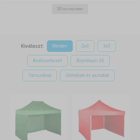
miközben az összecsukható szerkezet gyors felállítást és egyszerű
Tudj meg többet
tárolást tesz lehetővé.
Kiválaszt:
Minden
2x3
3x3
Acélszerkezet
Alumínium 50
Tartozékok
Ülőhelyek és asztalok