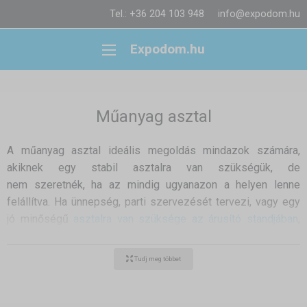
Tel.: +36 204 103 948
info@expodom.hu
Expodom.hu
Műanyag asztal
A műanyag asztal ideális megoldás mindazok számára,
akiknek egy stabil asztalra van szükségük, de
nem szeretnék, ha az mindig ugyanazon a helyen lenne
felállítva. Ha ünnepség, parti szervezését tervezi, vagy egy
jó minőségű
asztalra van szüksége az árusító standjában
,
akkor az Expodom műanyag asztal segít megoldani a
problémát.
Tudj meg többet
Egy kiváló minőségű termék, fontos előnyökkel a
hagyományos műanyag asztalokkal, vagy az instabil kemping