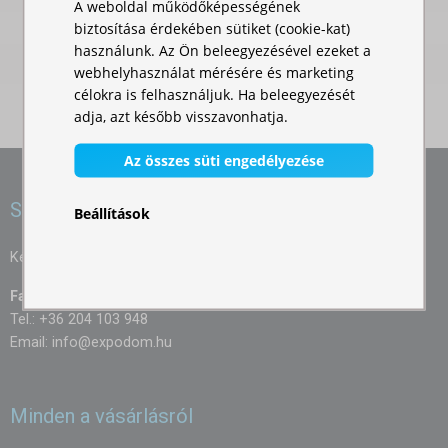
A weboldal működőképességének
az asztal inogni fog, vagy felborul.
biztosítása érdekében sütiket (cookie-kat)
használunk. Az Ön beleegyezésével ezeket a
A kinyitható műanyag asztal egész évben szolgálatára lesz,
webhelyhasználat mérésére és marketing
nyáron a vakáció idején, télen pedig a karácsonyi ünnepek
célokra is felhasználjuk. Ha beleegyezését
meghittségében. Használja ki az összes előnyét.
adja, azt később visszavonhatja.
Az összes süti engedélyezése
Szívesen segítünk
Beállítások
Kérdéseit szívesen megválaszoljuk:
Farkas Éva
Tel.: +36 204 103 948
Email:
info@expodom.hu
Minden a vásárlásról