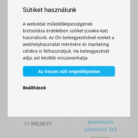
Raktáron
Raktáron
Sütiket használunk
3 200,00 Ft
11 990,00 Ft
A weboldal működőképességének
biztosítása érdekében sütiket (cookie-kat)
használunk. Az Ön beleegyezésével ezeket a
- Sátorválaszték vízparti használatra
webhelyhasználat mérésére és marketing
célokra is felhasználjuk. Ha beleegyezését
A vízparti rendezvényekhez ajánlott sátrak főbb típusai:
adja, azt később visszavonhatja.
Acélvázas sátrak
: Erős, stabil szerkezet kedvező áron –
alkalmas rövid távú vagy szezonális használatra.
Az összes süti engedélyezése
Alumínium vázas sátrak
: Könnyű, rozsdamentes és időtálló –
Beállítások
ideális gyakori szállításra és igénybevételre.
Összekötő
Hexagonális profilú modellek
: Extra stabilitás szeles
csatorna
környezetben – tökéletes választás tavak, folyók partján.
Tető (napellenző)
Raktáron
alumínium
11 990,00 Ft
Méretek:
sátorhoz 3x3
A
2x2 m
-es változattól egészen a
3x6 m
-es méretig terjedő