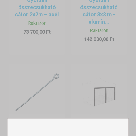
összecsukható
összecsukható
sátor 2x2m – acél
sátor 3x3 m -
alumín...
Raktáron
Raktáron
73 700,00 Ft
142 000,00 Ft
Rögzítő
Szúnyogháló
sátorcövek
sátorra