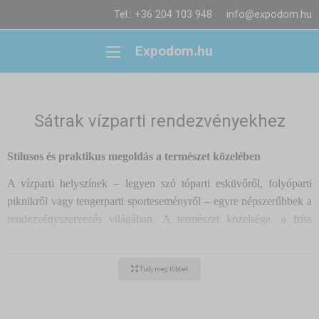
Tel.: +36 204 103 948
info@expodom.hu
Expodom.hu
Sátrak vízparti rendezvényekhez
Stílusos és praktikus megoldás a természet közelében
A vízparti helyszínek – legyen szó tóparti esküvőről, folyóparti
piknikről vagy tengerparti sporteseményről – egyre népszerűbbek a
rendezvényszervezés világában. A természet közelsége, a friss
levegő és a látványos háttér garantált élményt nyújt. Azonban az
időjárás kiszámíthatatlansága és a megfelelő infrastruktúra hiánya
Tudj meg többet
miatt a
professzionális sátrak használata szinte
elengedhetetlenné válik
.
- Miért érdemes sátrat használni vízparti eseményeken?