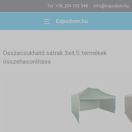
Tel.: +36 204 103 948
info@expodom.hu
Expodom.hu
Összecsukható sátrak 3x4,5: termékek
összehasonlítása