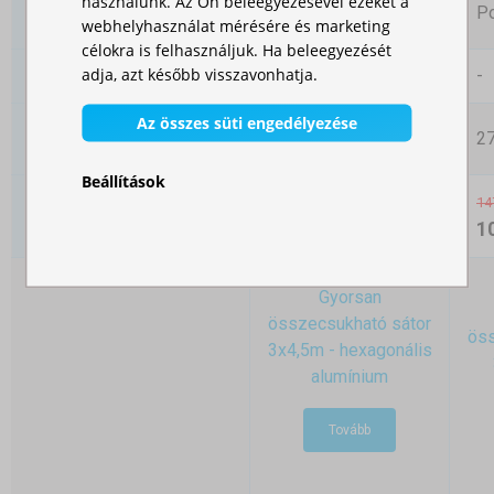
használunk. Az Ön beleegyezésével ezeket a
A szerkezet felületi
Eloxált alumínium
Po
webhelyhasználat mérésére és marketing
kezelése
célokra is felhasználjuk. Ha beleegyezését
adja, azt később visszavonhatja.
38,8kg
-
Súly
Az összes süti engedélyezése
Teljes súly (oldalfalak
-
27
nélkül)
Beállítások
14
359 000,00 Ft
Ár
1
Gyorsan
összecsukható sátor
öss
3x4,5m - hexagonális
alumínium
Tovább