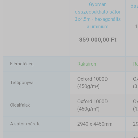
Gyorsan
öss
összecsukható sátor
3x4,5m - hexagonális
1
alumínium
359 000,00 Ft
Raktáron
Ra
Elérhetőség
Oxford 1000D
O
Tetőponyva
(450g/m²)
(3
Oxford 1000D
O
Oldalfalak
(450g/m²)
(1
2940 x 4450mm
2
A sátor méretei