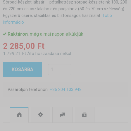
Sörpad-készlet lábzár – pótalkatrész sörpad-készleteink 180, 200
és 220 cm-es asztalaihoz és padjaihoz (50 és 70 cm szélesség).
Egyszerű csere, stabilitás és biztonságos használat.
Több
információ
Raktáron
, még a mai napon elküldjük
2 285,00 Ft
1 799,21 Ft Áfa hozzáadása nélkül
KOSÁRBA
Vásároljon telefonon:
+36 204 103 948