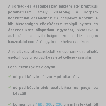
A
sörpad- és asztalkészlet lábzára
egy
praktikus
pótalkatrész
, amely
kizárólag a sörpad-
készleteink asztalaihoz és padjaihoz készült
.
A
láb biztonságos rögzítésére szolgál nyitott és
összecsukott állapotban egyaránt,
biztosítva a
stabilitást, a szilárdságot és a biztonságos
használatot normál és gyakori terhelés esetén is.
A sérült vagy elhasználódott zár gyorsan kicserélhető,
anélkül hogy új sörpad-készletet kellene vásárolni.
Főbb jellemzők és előnyök
sörpad-készlet lábzár – pótalkatrész
sörpad-készleteink asztalaihoz és padjaihoz
készült
kompatibilis
180
/
200
/
220
cm méretekkel (50