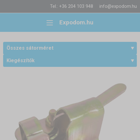
Tel.: +36 204 103 948
info@expodom.hu
Expodom.hu
Összes sátorméret
Kiegészítők