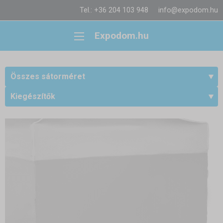
Tel.: +36 204 103 948
info@expodom.hu
Expodom.hu
Összes sátorméret
Kiegészítők