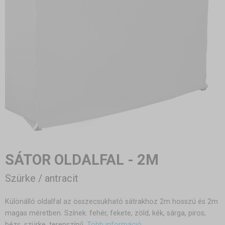
SÁTOR OLDALFAL - 2M
Szürke / antracit
Különálló oldalfal az összecsukható sátrakhoz 2m hosszú és 2m
magas méretben. Színek: fehér, fekete, zöld, kék, sárga, piros,
bézs, szürke, terepszínű.
Több információ