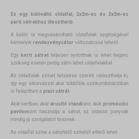
Ez egy különálló oldalfal, 2x2m-es és 2x3m-es
parti sátrakhoz illeszthető.
A külön is megvásárolható oldalfalak segítségével
bármelyik
rendezvénysátor
változatossá tehető.
Egy
kerti sátrat
teljesen nyitottnak is lehet hagyni,
szükség esetén pedig zárni lehet oldalfalakkal.
Az oldalfalak színét tetszése szerint választhatja ki,
így egy sátorvázzal akár többféle színkombinációban
is felépítheti a
piaci sátrát
.
Akár kertben, akár
árusító stand
ként, akár
promóciós
pavilon
ként használja a sátrat, az oldalsó ponyvák
mindig jó szolgálatot tesznek.
Az oldalfal színe a sátortető színétől eltérő lehet.