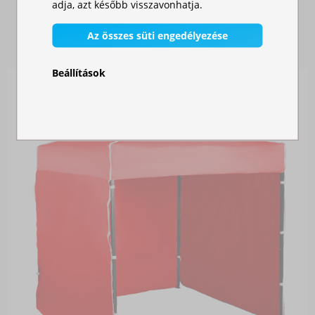
adja, azt később visszavonhatja.
HASONLÓ TERMÉKEK
Az összes süti engedélyezése
Beállítások