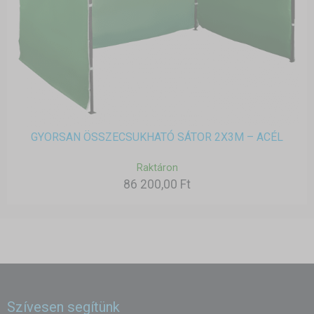
GYORSAN ÖSSZECSUKHATÓ SÁTOR 2X3M – ACÉL
Raktáron
86 200,00 Ft
Szívesen segítünk