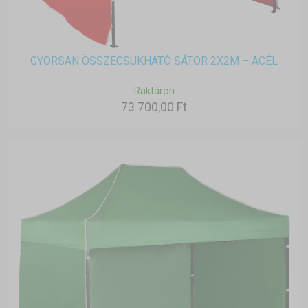
GYORSAN ÖSSZECSUKHATÓ SÁTOR 2X2M – ACÉL
Raktáron
73 700,00 Ft