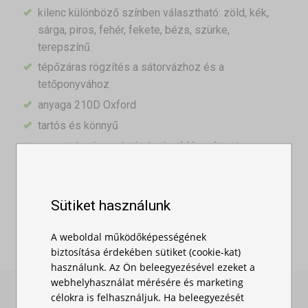
kilenc különböző színben választható: zöld, kék,
sárga, piros, fehér, fekete, bézs, szürke,
terepszínű.
tépőzáras rögzítés a sátorvázhoz és a
tetőponyvához
anyaga 210D Oxford
tartós és könnyű
nyomtatható, segítségével
reklámsátor
is
kialakítható
Egyéb méretek:
3m
,
4,5m
Sütiket használunk
A weboldal működőképességének
biztosítása érdekében sütiket (cookie-kat)
használunk. Az Ön beleegyezésével ezeket a
webhelyhasználat mérésére és marketing
célokra is felhasználjuk. Ha beleegyezését