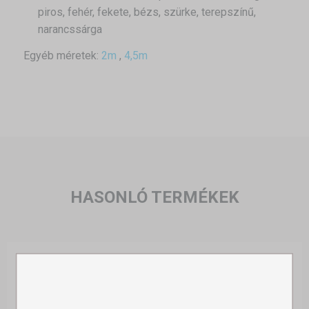
piros, fehér, fekete, bézs, szürke, terepszínű,
narancssárga
Egyéb méretek:
2m
,
4,5m
HASONLÓ TERMÉKEK