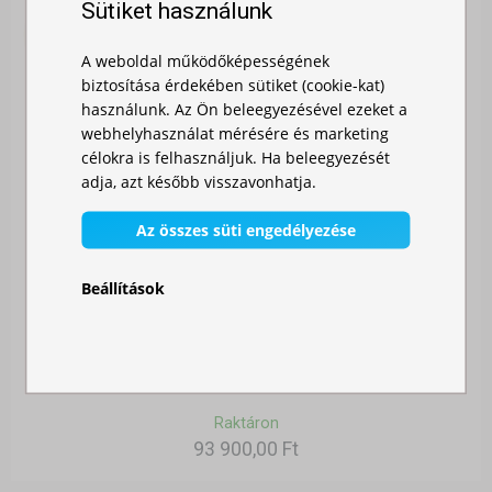
Sütiket használunk
A weboldal működőképességének
biztosítása érdekében sütiket (cookie-kat)
használunk. Az Ön beleegyezésével ezeket a
webhelyhasználat mérésére és marketing
célokra is felhasználjuk. Ha beleegyezését
adja, azt később visszavonhatja.
Az összes süti engedélyezése
Beállítások
GYORSAN ÖSSZECSUKHATÓ SÁTOR 3X3 M – ACÉL
Raktáron
93 900,00 Ft