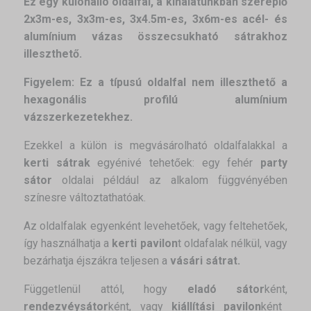
Ez egy különálló oldalfal, a kínálatunkban szereplő
2x3m-es, 3x3m-es, 3x4.5m-es, 3x6m-es acél- és
alumínium vázas összecsukható sátrakhoz
illeszthető.
Figyelem: Ez a típusú oldalfal nem illeszthető a
hexagonális profilú alumínium
vázszerkezetekhez.
Ezekkel a külön is megvásárolható oldalfalakkal a
kerti sátrak
egyénivé tehetőek: egy fehér
party
sátor
oldalai például az alkalom függvényében
színesre változtathatóak.
Az oldalfalak egyenként levehetőek, vagy feltehetőek,
így használhatja a
kerti pavilon
t oldafalak nélkül, vagy
bezárhatja éjszákra teljesen a
vásári sátrat.
Függetlenül attól, hogy
eladó sátor
ként,
rendezvéysátor
ként, vagy
kiállítási pavilon
ként