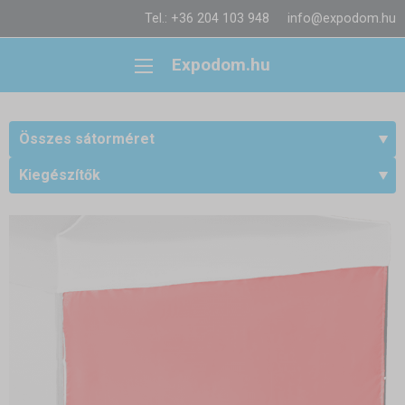
Tel.: +36 204 103 948
info@expodom.hu
Expodom.hu
Összes sátorméret
Kiegészítők