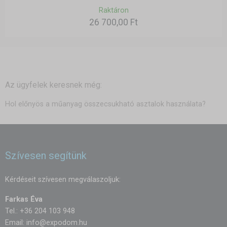
Raktáron
26 700,00 Ft
Az ügyfelek keresnek még:
Hol előnyös a műanyag összecsukható asztalok használata?
Szívesen segítünk
Kérdéseit szívesen megválaszoljuk:
Farkas Éva
Tel.: +36 204 103 948
Email:
info@expodom.hu