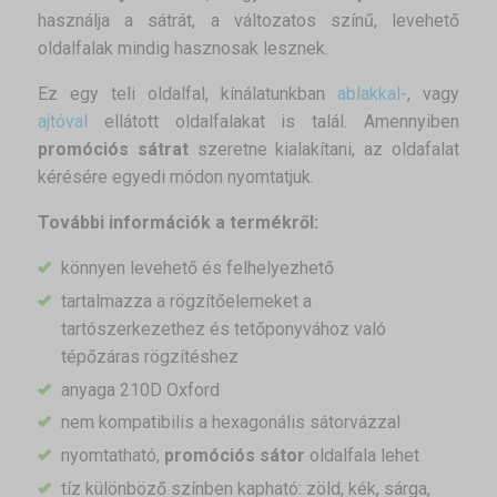
használja a sátrát, a változatos színű, levehető
oldalfalak mindig hasznosak lesznek.
Ez egy teli oldalfal, kínálatunkban
ablakkal-
, vagy
ajtóval
ellátott oldalfalakat is talál. Amennyiben
promóciós sátrat
szeretne kialakítani, az oldafalat
kérésére egyedi módon nyomtatjuk.
További információk a termékről:
könnyen levehető és felhelyezhető
tartalmazza a rögzítőelemeket a
tartószerkezethez és tetőponyvához való
tépőzáras rögzítéshez
anyaga 210D Oxford
nem kompatibilis a hexagonális sátorvázzal
nyomtatható,
promóciós sátor
oldalfala lehet
tíz különböző színben kapható: zöld, kék, sárga,