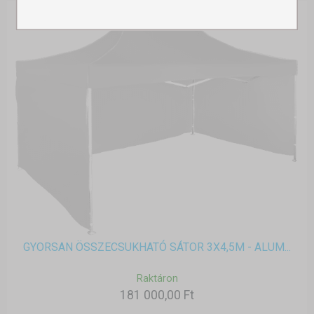
GYORSAN ÖSSZECSUKHATÓ SÁTOR 3X4,5M - ALUM...
Raktáron
181 000,00 Ft