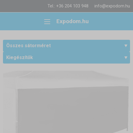
Tel.: +36 204 103 948
info@expodom.hu
Expodom.hu
Összes sátorméret
Kiegészítők