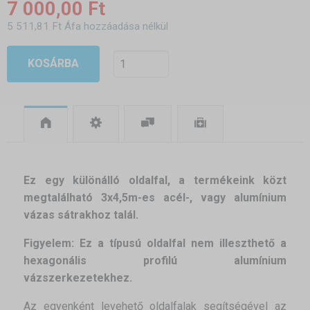
7 000,00 Ft
5 511,81 Ft Áfa hozzáadása nélkül
KOSÁRBA
Ez egy különálló oldalfal, a termékeink közt
megtalálható 3x4,5m-es acél-, vagy alumínium
vázas sátrakhoz talál.
Figyelem:
Ez a típusú oldalfal nem illeszthető a
hexagonális profilú alumínium
vázszerkezetekhez.
Az egyenként levehető oldalfalak segítségével az