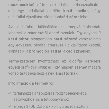
összecsuktaó sátor
sokoldalúan felhasználható:
míg egy oldalfallal szellős
kerti pavilon
, négy
oldalfallal éjszákára zárható
vásári sátor
lehet.
Az oldalfalak különállóan is megvásárolhatóak,
lehetnek a sátortetőtől eltérő színűek. Egy egyhangű
kerti sátor
színpompás
parti sátor
rá varázsolható
egy egyszerű oldalfal cserével. Ha kiállításra készül,
alakítsa ki a
promóciós sátrat
a cég színeiben.
Természetesen nyomtatható az oldalfal, kérésére
egyedi grafikával látjuk el - így minden szemet magára
vonzó tartozéka lesz a
reklámsátornak.
Információk a termékről:
tartalmazza a tépőzáras rögzítőelemeket a
sátorvázhoz és a tetőponyvához
anyaga 210D Oxford - könnyű és rezisztens