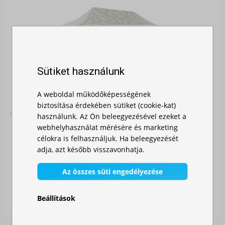
Sütiket használunk
A weboldal működőképességének
biztosítása érdekében sütiket (cookie-kat)
használunk. Az Ön beleegyezésével ezeket a
webhelyhasználat mérésére és marketing
célokra is felhasználjuk. Ha beleegyezését
adja, azt később visszavonhatja.
GYORSAN ÖSSZECSUKHATÓ SÁTOR 3X4,5 M – ACÉ...
Az összes süti engedélyezése
Raktáron
Beállítások
105 800,00 Ft