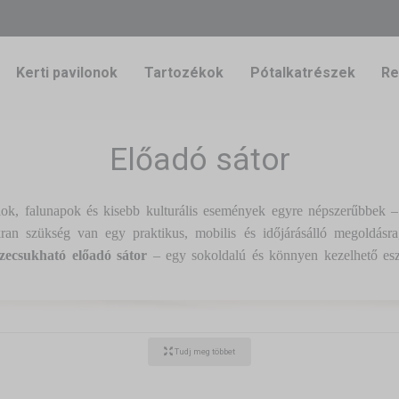
Kerti pavilonok
Tartozékok
Pótalkatrészek
Re
Előadó sátor
álok, falunapok és kisebb kulturális események egyre népszerűbbek
an szükség van egy praktikus, mobilis és időjárásálló megoldásra
szecsukható előadó sátor
– egy sokoldalú és könnyen kezelhető esz
Tudj meg többet