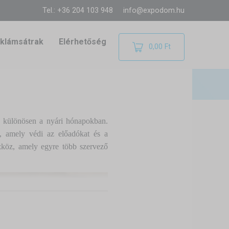
Tel.: +36 204 103 948
info@expodom.hu
klámsátrak
Elérhetőség
0,00 Ft
 – különösen a nyári hónapokban.
, amely védi az előadókat és a
köz, amely egyre több szervező