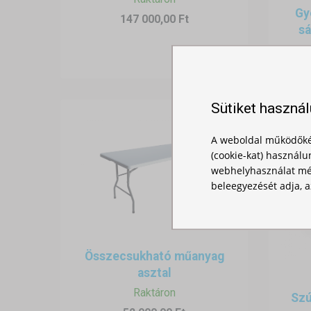
Gy
147 000,00 Ft
sá
Mi az az előadó sátor?
Sütiket haszná
Az „előadó sátor” az
összecsukh
A weboldal működőké
előadótérként
, vagy
technikai 
(cookie-kat) használu
webhelyhasználat mér
Előnyei szabadtéri előadásoko
beleegyezését adja, a
✅ Gyors telepítés és bontás
Az összecsukható sátrak néhány p
esemény előkészítésére.
Összecsukható műanyag
✅ Mobilitás
asztal
Raktáron
A sátor könnyen szállítható, akár
Szú