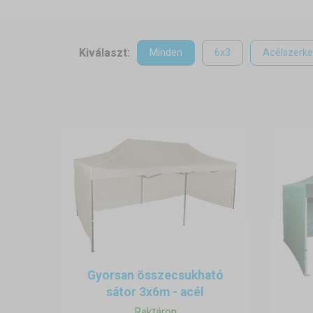
Kiválaszt:
Minden
6x3
Acélszerke
Gyorsan összecsukható
sátor 3x6m - acél
Raktáron