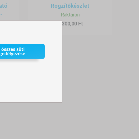
ató
Rögzítőkészlet
..
Raktáron
7 300,00 Ft
 összes süti
gedélyezése
a, amikor azt
színpadként
,
fedett
ha rövid idő áll rendelkezésre az
 tudja.