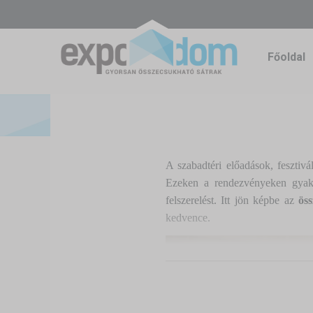
Főoldal
A szabadtéri előadások, fesztiv
Ezeken a rendezvényeken gyakr
felszerelést. Itt jön képbe az
ös
kedvence.