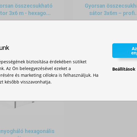
orsan összecsukható
Gyorsan összecsukh
tor 3x6 m - hexago...
sátor 3x6m – profi.
Raktáron
Raktáron
435 500,00 Ft
559 000,00 Ft
lunk
Az
en
ató sátor
(más néven pavilon vagy gyorssátor) olyan használati formáj
pességének biztosítása érdekében sütiket
háttérként
alkalmazzák különféle szabadtéri eseményeken.
nk. Az Ön beleegyezésével ezeket a
Beállítások
ésére és marketing célokra is felhasználjuk. Ha
n
zt később visszavonhatja.
erc alatt felállíthatók, szerszám nélkül. Ez különösen hasznos akkor, 
 személyautóval is, és egy kis csapat vagy akár egyetlen ember is kezelni
nyogháló hexagonális