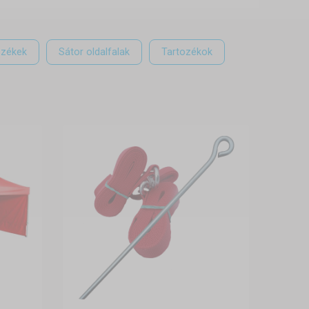
ezékek
Sátor oldalfalak
Tartozékok