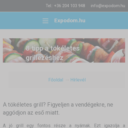
Tel.: +36 204 103 948
info@expodom.hu
Expodom.hu
8 tipp a tökéletes
grillezéshez
Főoldal
Hírlevél
A tökéletes grill? Figyeljen a vendégekre, ne
aggódjon az eső miatt.
A jó grill egy fontos része a nyárnak. Ezt igazolja a