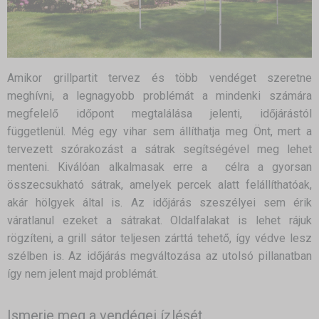
Amikor grillpartit tervez és több vendéget szeretne
meghívni, a legnagyobb problémát a mindenki számára
megfelelő időpont megtalálása jelenti, időjárástól
függetlenül. Még egy vihar sem állíthatja meg Önt, mert a
tervezett szórakozást a sátrak segítségével meg lehet
menteni. Kiválóan alkalmasak erre a célra a gyorsan
összecsukható sátrak, amelyek percek alatt felállíthatóak,
akár hölgyek által is. Az időjárás szeszélyei sem érik
váratlanul ezeket a sátrakat. Oldalfalakat is lehet rájuk
rögzíteni, a grill sátor teljesen zárttá tehető, így védve lesz
szélben is. Az időjárás megváltozása az utolsó pillanatban
így nem jelent majd problémát.
Ismerje meg a vendégei ízlését.