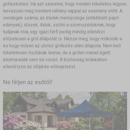
grillezéshez. Ha azt szeretné, hogy minden tökéletes legyen,
tervezzen meg mindent néhány nappal az esemény előtt. A
vendégek száma, az ételek mennyisége (eldobható papír
edények), díszek, italok, szólni a szomszédoknak, hogy
tudjanak róla, egy igazi férfi pedig mindig ellenőrzi
előzetesen a grill állapotát is. Nézze meg, hogy működik-e
és hogy milyen az utolsó grillezés utáni állapota. Nem kell
tökéletesen tisztának lennie, de a grillen marad égett
ételmaradék nem túl vonzó. A biztonság érdekében
ellenőrizze az időjárás-előrejelzést.
Ne féljen az esőtől!