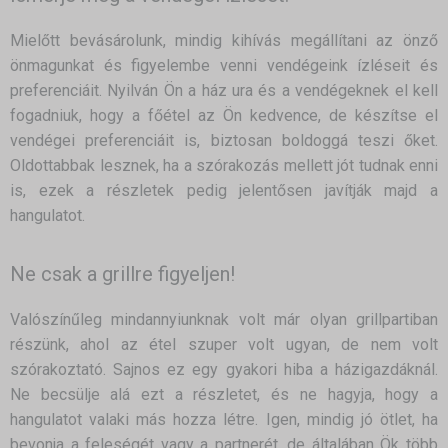
Mielőtt bevásárolunk, mindig kihívás megállítani az önző
önmagunkat és figyelembe venni vendégeink ízléseit és
preferenciáit. Nyilván Ön a ház ura és a vendégeknek el kell
fogadniuk, hogy a főétel az Ön kedvence, de készítse el
vendégei preferenciáit is, biztosan boldoggá teszi őket.
Oldottabbak lesznek, ha a szórakozás mellett jót tudnak enni
is, ezek a részletek pedig jelentősen javítják majd a
hangulatot.
Ne csak a grillre figyeljen!
Valószínűleg mindannyiunknak volt már olyan grillpartiban
részünk, ahol az étel szuper volt ugyan, de nem volt
szórakoztató. Sajnos ez egy gyakori hiba a házigazdáknál.
Ne becsülje alá ezt a részletet, és ne hagyja, hogy a
hangulatot valaki más hozza létre. Igen, mindig jó ötlet, ha
bevonja a feleségét vagy a partnerét, de általában Ök több