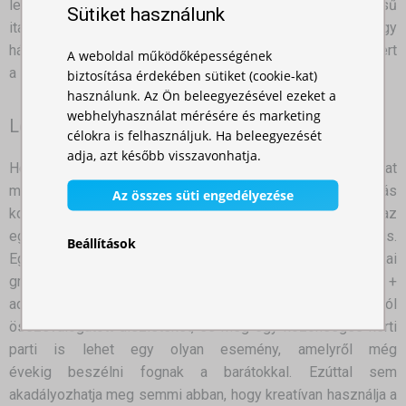
lehetőséget, hogy meglepje a barátait egy házi készítésű
Sütiket használunk
itallal. És ha nem iszik alkoholt, semmi sem jobb, mint egy
házi limonádé, megfelelően lehűtve. Ez mindig jól jöhet, mert
A weboldal működőképességének
a sört is időről időre le kell cserélni.
biztosítása érdekében sütiket (cookie-kat)
használunk. Az Ön beleegyezésével ezeket a
webhelyhasználat mérésére és marketing
Legyen eredeti!
célokra is felhasználjuk. Ha beleegyezését
adja, azt később visszavonhatja.
He elméje kreatív és vágyik arra, hogy eredeti dolgokat
megtapasztaljon, a grillparti, a kert és a kreativitás
Az összes süti engedélyezése
kombinációja verhetetlen dolgokat szülhet. Díszítse fel az
egész teret. Gondolhat például egy tematikus grillezésre is.
Beállítások
Egy középkori fogadás remek ötlet lehet. Az esti/éjszakai
grillezés is érdekes lehet. Elég egy jó helyre világító fáklya +
adjon hozzá egyéb összetevőket, mint a megfelelő zenét, jól
összeválogatott díszleteket, és még egy közönséges kerti
parti is lehet egy olyan esemény, amelyről még
évekig beszélni fognak a barátokkal. Ezúttal sem
akadályozhatja meg semmi abban, hogy kreatívan használja a