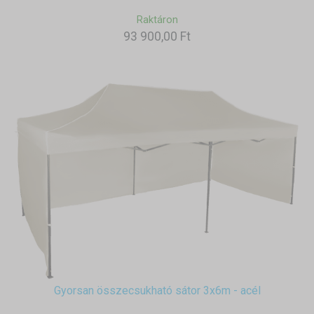
Raktáron
93 900,00 Ft
Gyorsan összecsukható sátor 3x6m - acél