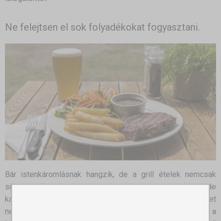
Ne felejtsen el sok folyadékokat fogyasztani.
Bár istenkáromlásnak hangzik, de a grill ételek nemcsak
sörrel jók. Természetesen a sör az ideális a grillezéshez, de
kár lenne, ha csak a sörre fókuszálna. A nyári hőmérséklet
nem ideális sok alkohol fogyasztására, de ne hagyja ki a