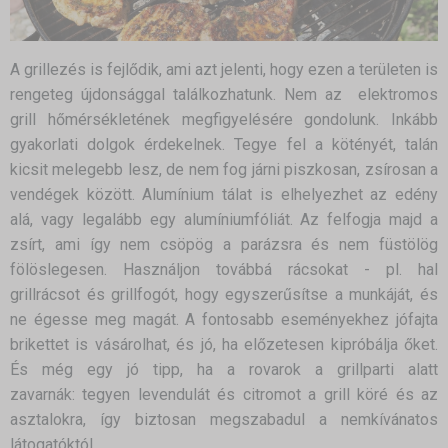
A grillezés is fejlődik, ami azt jelenti, hogy ezen a területen is
rengeteg újdonsággal találkozhatunk. Nem az elektromos
grill hőmérsékletének megfigyelésére gondolunk. Inkább
gyakorlati dolgok érdekelnek. Tegye fel a kötényét, talán
kicsit melegebb lesz, de nem fog járni piszkosan, zsírosan a
vendégek között. Alumínium tálat is elhelyezhet az edény
alá, vagy legalább egy alumíniumfóliát. Az felfogja majd a
zsírt, ami így nem csöpög a parázsra és nem füstölög
fölöslegesen. Használjon továbbá rácsokat - pl. hal
grillrácsot és grillfogót, hogy egyszerűsítse a munkáját, és
ne égesse meg magát. A fontosabb eseményekhez jófajta
brikettet is vásárolhat, és jó, ha előzetesen kipróbálja őket.
És még egy jó tipp, ha a rovarok a grillparti alatt
zavarnák: tegyen levendulát és citromot a grill köré és az
asztalokra, így biztosan megszabadul a nemkívánatos
látogatóktól.