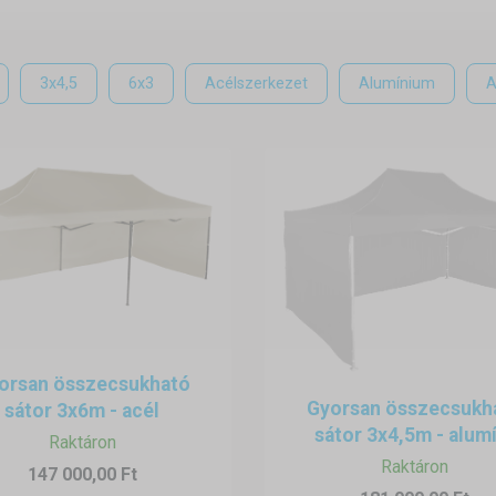
ás
kezetnek köszönhetően a sátor
néhány perc alatt felállítható
bárm
3x4,5
6x3
Acélszerkezet
Alumínium
A
abadidős létesítményekben –
szerszámok használata nélkül
.
t megteremtése
t biztosít, amely elősegíti a
koncentrációt és a relaxációt
– különö
setén pedig további kényelmet nyújt az edzések során.
ségek
hálóval, LED-világítással vagy
egyedi reklámnyomtatással
(példá
 professzionális megjelenést biztosít bármilyen rendezvényen.
z összecsukható sátor ideális:
,
orsan összecsukható
seményeken,
Gyorsan összecsukh
sátor 3x6m - acél
tes workshopok
helyszíneként is.
sátor 3x4,5m - alumí
Raktáron
Raktáron
orválasztáskor szabadtéri tevékenységekhez?
147 000,00 Ft