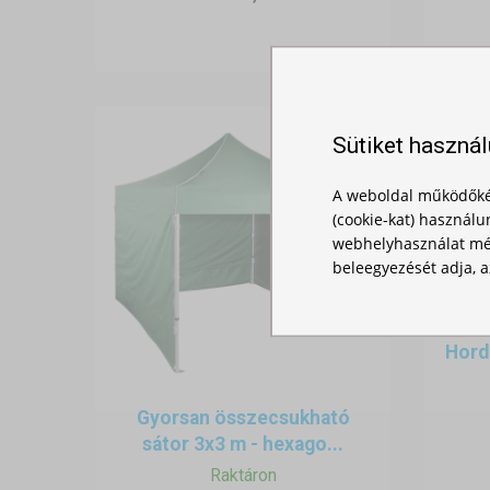
•
A sátor mérete
– igazodva a 
•
Vízhatlanság
– megbízható vé
•
Stabil szerkezet
– ellenállás 
•
Könnyű szállíthatóság
– könn
Sütiket haszná
A weboldal működőké
(cookie-kat) használu
webhelyhasználat mér
beleegyezését adja, a
Hord
Gyorsan összecsukható
sátor 3x3 m - hexago...
Raktáron