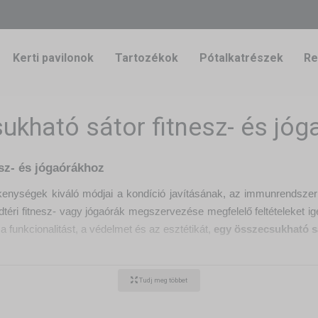
Kerti pavilonok
Tartozékok
Pótalkatrészek
Re
ukható sátor fitnesz- és jóg
sz- és jógaórákhoz
enységek kiváló módjai a kondíció javításának, az immunrendszer 
téri fitnesz- vagy jógaórák megszervezése megfelelő feltételeket 
 a funkcionalitást, a védelmet és az esztétikát,
egy összecsukható s
tó sátrat választani szabadtéri fitnesz- és jógaórákhoz
z eső ellen
Tudj meg többet
zható védelmet
nyújt az erős napsugárzás, a hirtelen eső és az 
atók, és a résztvevők teljes mértékben a gyakorlatokra koncentrálhat