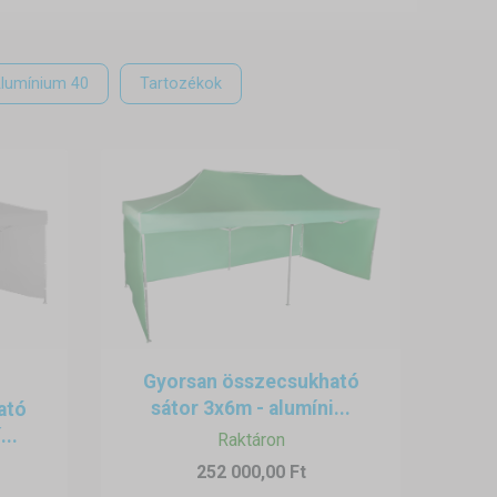
ilyen helyszínen – parkokban,
lumínium 40
Tartozékok
sen fontos jóga- és meditációs
ul fitneszterem vagy jógaiskola
Gyorsan összecsukható
sátor 3x6m - alumíni...
ató
...
Raktáron
252 000,00 Ft