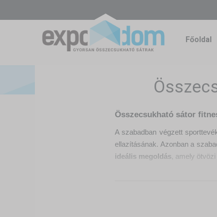
Főoldal
Összecs
Összecsukható sátor fitne
A szabadban végzett sporttevék
ellazításának. Azonban a szabad
ideális megoldás
, amely ötvözi
Miért érdemes összecsukha
Védelem a nap, a szél és a
Az összecsukható sátor
megbí
időjárástól függetlenül megtarth