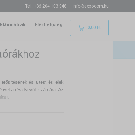
Tel.: +36 204 103 948
info@expodom.hu
klámsátrak
Elérhetőség
0,00 Ft
aórákhoz
erősítésének és a test és lélek
igényel a résztvevők számára. Az
átor.
?
erős szél ellen. Így az órák az
nak.