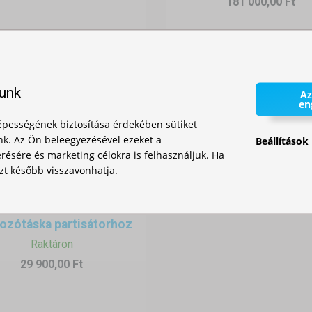
181 000,00 Ft
résztvevők számához,
delem az eső ellen,
az erős széllel szemben,
yű váz és kompakt csomagméret.
lunk
Az
en
pességének biztosítása érdekében sütiket
nk. Az Ön beleegyezésével ezeket a
Beállítások
ésére és marketing célokra is felhasználjuk. Ha
zt később visszavonhatja.
ozótáska partisátorhoz
Raktáron
29 900,00 Ft