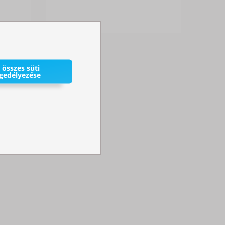
 összes süti
gedélyezése