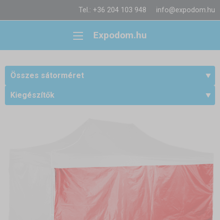
Tel.: +36 204 103 948
info@expodom.hu
Expodom.hu
Összes sátorméret
Kiegészítők