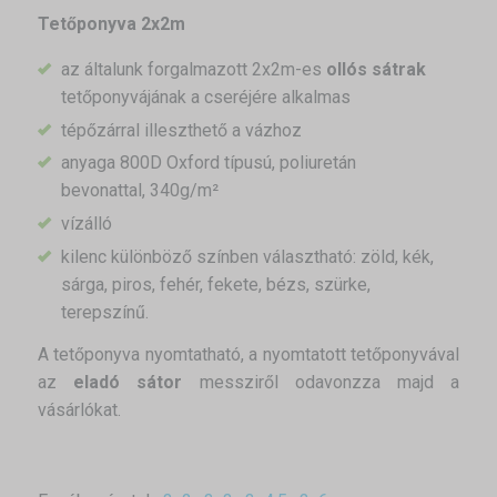
Tetőponyva 2x2m
az általunk forgalmazott 2x2m-es
ollós sátrak
tetőponyvájának a cseréjére alkalmas
tépőzárral illeszthető a vázhoz
anyaga 800D Oxford típusú, poliuretán
bevonattal, 340g/m²
vízálló
kilenc különböző színben választható: zöld, kék,
sárga, piros, fehér, fekete, bézs, szürke,
terepszínű.
A tetőponyva nyomtatható, a nyomtatott tetőponyvával
az
eladó sátor
messziről odavonzza majd a
vásárlókat.