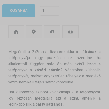
KOSÁRBA
Megsérült a 2x2m-es
összecsukható sátrának
a
tetőponyvája, vagy pusztán csak szeretné, ha
alkalomtólf függően más és más színű lenne a
tetőponyva a
vásári sátrán
? Vásárolhat különálló
tetőponyvát, melyet egyszerűen ráhelyez a meglévő
vázra, nem kell teljes sátrat vásárolnia.
Hat különböző színből választhatja ki a tetőponyvát,
így biztosan megtalálja azt a színt, amelyik a
leginkább illik a
party sátrához.