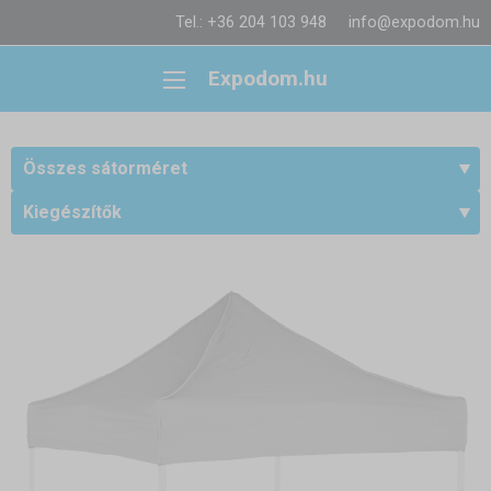
Tel.: +36 204 103 948
info@expodom.hu
Expodom.hu
Összes sátorméret
Kiegészítők