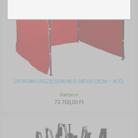
GYORSAN ÖSSZECSUKHATÓ SÁTOR 2X2M – ACÉL
Raktáron
73 700,00 Ft