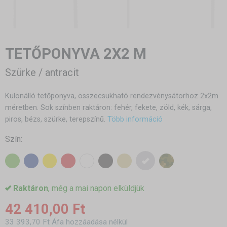
TETŐPONYVA 2X2 M
Szürke / antracit
Különálló tetőponyva, összecsukható rendezvénysátorhoz 2x2m
méretben. Sok színben raktáron: fehér, fekete, zöld, kék, sárga,
piros, bézs, szürke, terepszínű.
Több információ
Szín:
Raktáron
, még a mai napon elküldjük
42 410,00 Ft
33 393,70 Ft Áfa hozzáadása nélkül