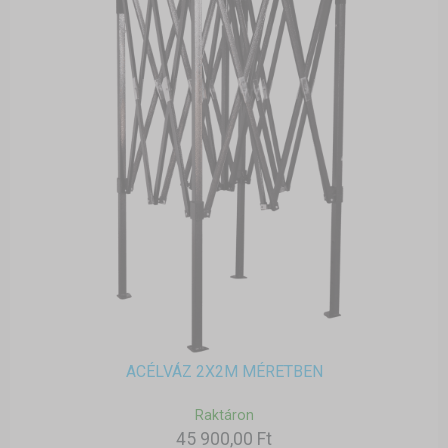
ACÉLVÁZ 2X2M MÉRETBEN
Raktáron
45 900,00 Ft