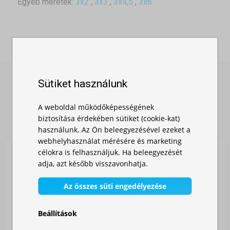
Egyéb méretek:
3x2
,
3x3
,
3x4,5
,
3x6
Sütiket használunk
HASONLÓ TERMÉKEK
A weboldal működőképességének
biztosítása érdekében sütiket (cookie-kat)
használunk. Az Ön beleegyezésével ezeket a
webhelyhasználat mérésére és marketing
célokra is felhasználjuk. Ha beleegyezését
adja, azt később visszavonhatja.
Az összes süti engedélyezése
Beállítások