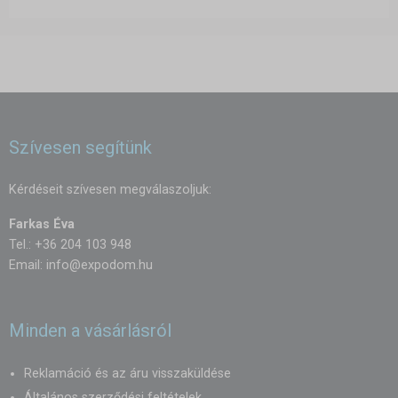
Szívesen segítünk
Kérdéseit szívesen megválaszoljuk:
Farkas Éva
Tel.: +36 204 103 948
Email:
info@expodom.hu
Minden a vásárlásról
Reklamáció és az áru visszaküldése
Általános szerződési feltételek